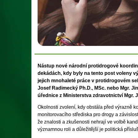
Nástup nové národní protidrogové koordinát
dekádách, kdy byly na tento post voleny v
jejich mnohaleté práce v protidrogovém se
Josef Radimecký Ph.D., MSc. nebo Mgr. Jin
úřednice z Ministerstva zdravotnictví Mgr. 
Okolnosti zvolení, kdy obstála před výrazně 
monitorovacího střediska pro drogy a závislos
že znalosti a zkušenosti nehrají ve volbě kan
významnou roli a důležitější je politická příslu