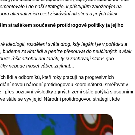
plementovalo i do naší strategie, k přístupům založeným na
u alternativních cest získávání nikotinu a jiných látek.
ším strašákem současné protidrogové politiky (a jejího
é ideologii, rozdělení světa drog, kdy legální je v pořádku a
c, budeme zavírat lidi a peníze přesouvat do neúčinných avšak
de řešit alkohol ani tabák, ty si zachovají status quo.
litiky nebude muset vůbec zajímat…
h lidí a odborníků, kteří roky pracují na progresivních
odlání novou národní protidrogovou koordinátorku směřovat v
i přes pozitivní výsledky z jiných zemí stále potýká s osobními
 stále se vyvíjející Národní protidrogovou strategii, kde