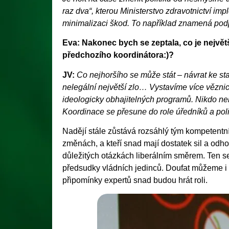
raz dva“, kterou Ministerstvo zdravotnictví im
minimalizaci škod. To například znamená podpor
Eva: Nakonec bych se zeptala, co je největ
předchozího koordinátora:)?
JV:
Co nejhoršího se může stát – návrat ke star
nelegální největší zlo… Vystavíme více vězni
ideologicky obhajitelných programů. Nikdo nebu
Koordinace se přesune do role úředníků a po
Nadějí stále zůstává rozsáhlý tým kompetentníc
změnách, a kteří snad mají dostatek sil a odh
důležitých otázkách liberálním směrem. Ten se 
předsudky vládních jedinců. Doufat můžeme i ve
připomínky expertů snad budou hrát roli.