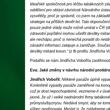
lékařské společnosti pro léčbu tabákových zá
oddělení pro oblast závislosti Národního ústa
vysvětlily, proč je správně, co jsem na zákla
strategie na příštích devět let. Tato doporučen
pouze jedné vlády muže ročně umírat v ČR (dle
zdravotní pojištění mohou ušetřit desítky mil
ale nechápu, proč si nenechá poradit do nedá
zásadní informaci zatajuje a zamlžuje. Souča
desítky miliard korun.“ (z fb profilu Jindřicha V
Podařilo se nám Jindřicha Vobořila zastihnout
Eva: Jaké změny v návrhu národní protidro
Jindřich Vobořil:
Některé pasáže úplně vypad
Konkrétně vypadly pasáže zaměřené na konopí,
což je dost nepochopitelné, vezmeme-li v úvah
jasné, že už i velké nadnárodní firmy tabáko
průmyslu/byznysu. Nedává smysl, aby se tomuto
vůbec nevěnovala. Myslet si, že zvládneme uko