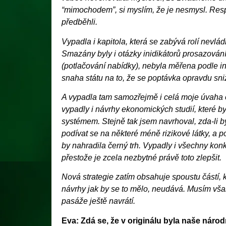
“mimochodem”, si myslím, že je nesmysl. Resp
předběhli.
Vypadla i kapitola, která se zabývá rolí nevlád
Smazány byly i otázky inidikátorů prosazování
(potlačování nabídky), nebyla měřena podle indi
snaha státu na to, že se poptávka opravdu sni
A vypadla tam samozřejmě i celá moje úvaha o
vypadly i návrhy ekonomických studií, které by
systémem. Stejně tak jsem navrhoval, zda-li 
podívat se na některé méně rizikové látky, a p
by nahradila černý trh. Vypadly i všechny konk
přestože je zcela nezbytné právě toto zlepšit.
Nová strategie zatím obsahuje spoustu částí, 
návrhy jak by se to mělo, neudává. Musím však
pasáže ještě navrátí.
Eva: Zdá se, že v originálu byla naše národ