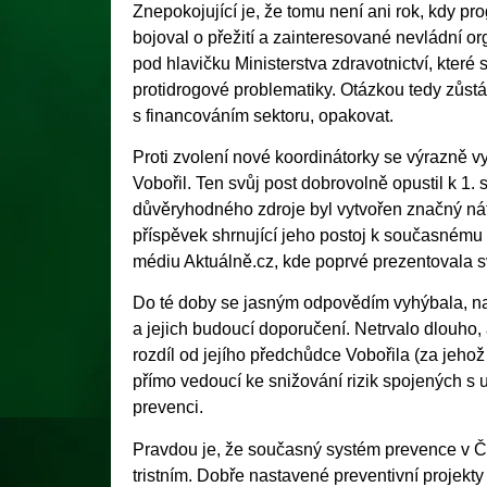
Znepokojující je, že tomu není ani rok, kdy pr
bojoval o přežití a zainteresované nevládní or
pod hlavičku Ministerstva zdravotnictví, které
protidrogové problematiky. Otázkou tedy zůst
s financováním sektoru, opakovat.
Proti zvolení nové koordinátorky se výrazně vy
Vobořil. Ten svůj post dobrovolně opustil k 1. 
důvěryhodného zdroje byl vytvořen značný nát
příspěvek shrnující jeho postoj k současnému
médiu Aktuálně.cz, kde poprvé prezentovala s
Do té doby se jasným odpovědím vyhýbala, na
a jejich budoucí doporučení. Netrvalo dlouho,
rozdíl od jejího předchůdce Vobořila (za jeho
přímo vedoucí ke snižování rizik spojených s 
prevenci.
Pravdou je, že současný systém prevence v Č
tristním. Dobře nastavené preventivní projekt