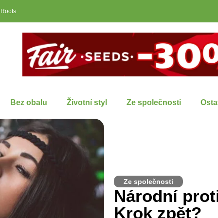
 Roots
Bez obalu
Životní styl
Ze společnosti
Osta
Ze společnosti
Národní prot
Krok zpět?