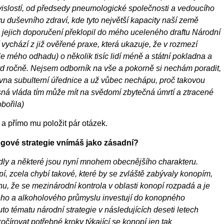
vislostí, od předsedy pneumologické společnosti a vedoucího
vu duševního zdraví, kde tyto největší kapacity naší země
dě jejich doporučení překlopil do mého uceleného draftu Národní
í vychází z již ověřené praxe, která ukazuje, že v rozmezí
 mého odhadu) o několik tisíc lidí méně a státní pokladna a
iard ročně. Nejsem odborník na vše a pokorně si nechám poradit,
vna subulterní úřednice a už vůbec nechápu, proč takovou
sná vláda tím může mít na svědomí zbytečná úmrtí a ztracené
obořila)
 a přímo mu položit pár otázek.
gové strategie vnímáš jako zásadní?
ly a některé jsou nyní mnohem obecnějšího charakteru.
 zcela chybí takové, které by se zvláště zabývaly konopím,
u, že se mezinárodní kontrola v oblasti konopí rozpadá a je
vého a alkoholového průmyslu investují do konopného
 tématu národní strategie v následujících deseti letech
čírovat potřebné kroky týkající se konopí jen tak