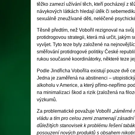
těžko zamezí užívání těch, kteří pocházejí z 
návykových látkách hledají útěk či sebemedikac
sexuálně zneužívané děti, neléčené psychick
Těsně předtím, než Vobořil rezignoval na svůj 
protidrogovou strategii, která má určit, jakým
vyvíjet. Tyto teze byly založené na nejnovější
směřování protidrogové politiky České republ
rukou současné koordinátorky, některé teze j
Podle Jindřicha Vobořila existují pouze dvě ce
Jedna je zaměřená na abstinenci – utopistický
alkoholu v Americe, a který přímo-nepřímo pod
na minimalizaci škod a rizik (založená na filoz
výzkumů.
Za problematické považuje Vobořil „
záměrné m
vládu a tím pro celou zemi znamenají zásadní 
důležitých stanovisek k problému řešení tabáku
posouzení nových produktů s obsahem nikotinu