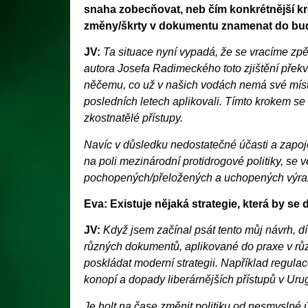
snaha zobecňovat, neb čím konkrétnější kro
změny/škrty v dokumentu znamenat do b
JV:
Ta situace nyní vypadá, že se vracíme zpět 
autora Josefa Radimeckého toto zjištění překv
něčemu, co už v našich vodách nemá své míst
posledních letech aplikovali. Tímto krokem se 
zkostnatělé přístupy.
Navíc v důsledku nedostatečné účasti a zapoj
na poli mezinárodní protidrogové politiky, se 
pochopených/přeložených a uchopených výra
Eva: Existuje nějaká strategie, která by se 
JV:
Když jsem začínal psát tento můj návrh, dí
různých dokumentů, aplikované do praxe v růz
poskládat moderní strategii. Například regula
konopí a dopady liberárnějších přístupů v Uru
Je holt na čase změnit politiku od nesmyslné