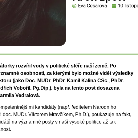
Eva Césarová
10 listop
orky rozvířil vody v politické sféře naší
země. Po
ýznamné osobnosti, za kterými bylo
možné vidět výsledky
ktoru (jako Doc. MUDr.
PhDr. Kamil Kalina CSc., PhDr.
dřich Vobořil,
Pg.Dip.), byla na tento post dosazena
Jarmila
Vedralová.
kompetentnějšími kandidáty (např. ředitelem Národního
ti doc. MUDr. Viktorem Mravčíkem, Ph.D.), poukazuje na fakt,
didátů na významné posty v naší vysoké politice až tak
šnost.