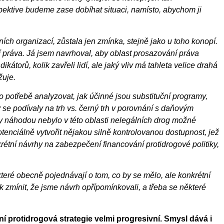
ektive budeme zase dobíhat situaci, namísto, abychom ji
ních organizací, zůstala jen zmínka, stejně jako u toho konopí.
 práva. Já jsem navrhoval, aby oblast prosazování práva
kátorů, kolik zavřeli lidí, ale jaký vliv má tahleta velice drahá
žuje.
 potřebě analyzovat, jak účinné jsou substituční programy,
 se podívaly na trh vs. černý trh v porovnání s daňovým
by náhodou nebylo v této oblasti nelegálních drog možné
otenciálně vytvořit nějakou silně kontrolovanou dostupnost, jež
rétní návrhy na zabezpečení financování protidrogové politiky,
které obecně pojednávají o tom, co by se mělo, ale konkrétní
 zmínit, že jsme návrh opřípomínkovali, a třeba se některé
ní protidrogová strategie velmi progresivní. Smysl dává i