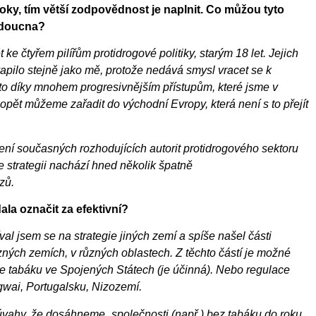
ky, tím větší zodpovědnost je naplnit. Co můžou tyto
udoucna?
ke čtyřem pilířům protidrogové politiky, starým 18 let. Jejich
apilo stejně jako mě, protože nedává smysl vracet se k
o díky mnohem progresivnějším přístupům, které jsme v
opět můžeme zařadit do východní Evropy, která není s to přejít
ení současných rozhodujících autorit protidrogového sektoru
ve strategii nachází hned několik špatně
zů.
dala označit za efektivní?
val jsem se na strategie jiných zemí a spíše našel části
ných zemích, v různých oblastech. Z těchto částí je možné
ce tabáku ve Spojených Státech (je účinná). Nebo regulace
gwai, Portugalsku, Nizozemí.
 úvahy, že dosáhneme „společnosti (např.) bez tabáku do roku