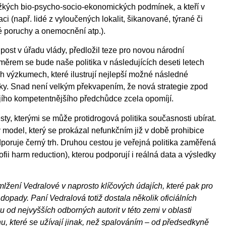
těžkých bio-psycho-socio-ekonomických podmínek, a kteří v
i (např. lidé z vyloučených lokalit, šikanované, týrané či
é poruchy a onemocnění atp.).
post v úřadu vlády, předložil teze pro novou národní
 směrem se bude naše politika v následujících deseti letech
ch výzkumech, které ilustrují nejlepší možné následné
iky. Snad není velkým překvapením, že nová strategie zpod
ejího kompetentnějšího předchůdce zcela opomíjí.
sty, kterými se může protidrogová politika současnosti ubírat.
 model, který se prokázal nefunkčním již v době prohibice
poruje černý trh. Druhou cestou je veřejná politika zaměřená
ofii harm reduction), kterou podporují i reálná data a výsledky
lžení Vedralové v naprosto klíčových údajích, které pak pro
dopady. Paní Vedralová totiž dostala několik oficiálních
 od nejvyšších odborných autorit v této zemi v oblasti
, které se užívají jinak, než spalováním – od předsedkyně