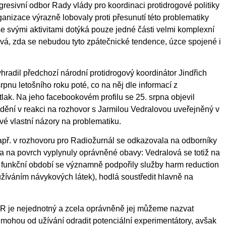
ogresivní odbor Rady vlády pro koordinaci protidrogové politiky
ganizace výrazně lobovaly proti přesunutí této problematiky
 se svými aktivitami dotýká pouze jedné části velmi komplexní
ává, zda se nebudou tyto zpátečnické tendence, úzce spojené i
hradil předchozí národní protidrogový koordinátor Jindřich
srpnu letošního roku poté, co na něj dle informací z
lak. Na jeho facebookovém profilu se 25. srpna objevil
 dění v reakci na rozhovor s Jarmilou Vedralovou uveřejněný v
vé vlastní názory na problematiku.
př. v rozhovoru pro Radiožurnál se odkazovala na odborníky
 a na povrch vyplynuly oprávněné obavy: Vedralová se totiž na
ž funkční období se významně podpořily služby harm reduction
užíváním návykových látek), hodlá soustředit hlavně na
R je nejednotný a zcela oprávněně jej můžeme nazvat
y mohou od užívání odradit potenciální experimentátory, avšak