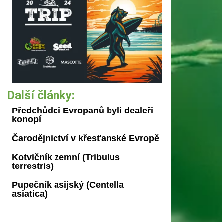
Další články:
Předchůdci Evropanů byli dealeři
konopí
Čarodějnictví v křesťanské Evropě
Kotvičník zemní (Tribulus
terrestris)
Pupečník asijský (Centella
asiatica)