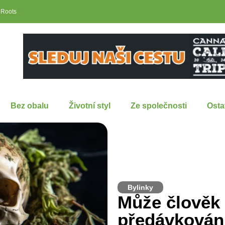
 Roots
Bez obalu
Životní styl
Ze společnosti
Osta
Bylinky
Může člověk 
předávkován