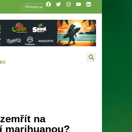
Přihlásit se
tní
zemřít na
í marihuanou?