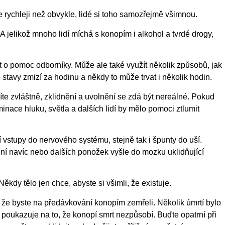
e rychleji než obvykle, lidé si toho samozřejmě všimnou.
 jelikož mnoho lidí míchá s konopím i alkohol a tvrdé drogy,
o pomoc odborníky. Může ale také využít několik způsobů, jak
 stavy zmizí za hodinu a někdy to může trvat i několik hodin.
íte zvláštně, zklidnění a uvolnění se zdá být nereálné. Pokud
minace hluku, světla a dalších lidí by mělo pomoci ztlumit
 vstupy do nervového systému, stejně tak i špunty do uší.
í navíc nebo dalších ponožek vyšle do mozku uklidňující
ěkdy tělo jen chce, abyste si všimli, že existuje.
že byste na předávkování konopím zemřeli. Několik úmrtí bylo
poukazuje na to, že konopí smrt nezpůsobí. Buďte opatrní při