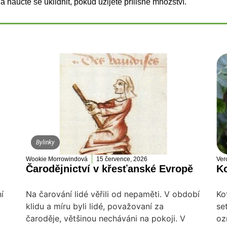
aučte se uklidnit, pokud užijete přílišné množství.
Bylinky
Wookie Morrowindová
15 července, 2026
Ver
Čarodějnictví v křesťanské Evropě
Ko
í
Na čarování lidé věřili od nepaměti. V období
Ko
klidu a míru byli lidé, považovaní za
se
čaroděje, většinou necháváni na pokoji. V
oz