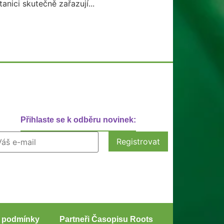
tanici skutečně zařazují...
Přihlaste se k odběru novinek:
 podmínky
Partneři Časopisu Roots