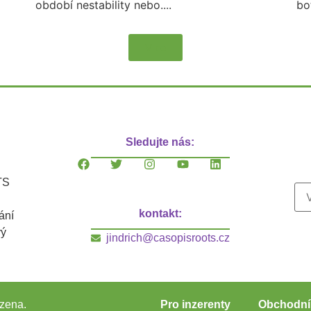
období nestability nebo....
bo
Více
Sledujte nás:
TS
kontakt:
ání
vý
jindrich@casopisroots.cz
zena.
Pro inzerenty
Obchodní