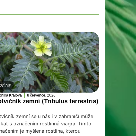
Bylinky
onika Králová
8 července, 2026
tvičník zemní (Tribulus terrestris)
tvičník zemní se u nás i v zahraníčí může
tkat s označením rostlinná viagra. Tímto
načením je myšlena rostlina, kterou