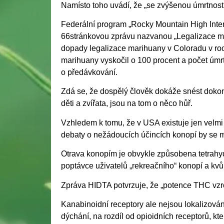
Namísto toho uvádí, že „se zvýšenou úmrtností
Federální program „Rocky Mountain High Inten
66stránkovou zprávu nazvanou „Legalizace m
dopady legalizace marihuany v Coloradu v roc
marihuany vyskočil o 100 procent a počet úmr
o předávkování.
Zdá se, že dospělý člověk dokáže snést dokon
děti a zvířata, jsou na tom o něco hůř.
Vzhledem k tomu, že v USA existuje jen velmi 
debaty o nežádoucích účincích konopí by se m
Otrava konopím je obvykle způsobena tetrahy
poptávce uživatelů „rekreačního“ konopí a kv
Zpráva HIDTA potvrzuje, že „potence THC vzro
Kanabinoidní receptory ale nejsou lokalizová
dýchání, na rozdíl od opioidních receptorů, 