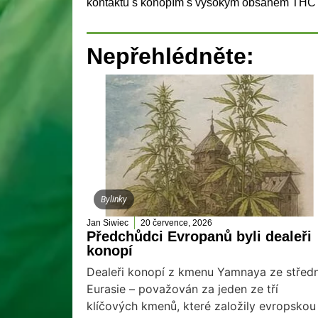
kontaktu s konopím s vysokým obsahem THC a n
Nepřehlédněte:
Bylinky
Jan Siwiec
20 července, 2026
Předchůdci Evropanů byli dealeři
konopí
Dealeři konopí z kmenu Yamnaya ze středn
Eurasie – považován za jeden ze tří
klíčových kmenů, které založily evropskou