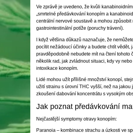
Ve zprávě je uvedeno, že kvůli kanabinoidním
„smrtelné předávkování konopím a kanabinoidy
centrální nervové soustavě a mohou způsobit n
gastrointestinální potíže (poruchy trávení).
I když většina důkazů naznačuje, že nemůžete 
pocítit nežádoucí účinky a budete chtít vědět, 
pravděpodobně nebudete mít na čtení tohoto čl
několik rad, jak zvládnout situaci, kdy vy nebo
intoxikace konopím.
Lidé mohou užít přílišné množství konopí, stej
užití strainu s úrovní THC vyšší, než na jakou
zkoušení dabování koncentrátu s vysokým o
Jak poznat předávkování ma
Nejčastější symptomy otravy konopím:
Paranoia – kombinace strachu a úzkosti ve spoj