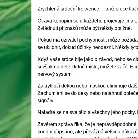
Zrychlená srdeční frekvence – když srdce tluč
Otrava konopím se u každého projevuje jinak. A
Zvládnutí příznaků může být někdy obtížné.
Pokud má uživatel pochybnosti, může požádat 
se uklidnit, dokud účinky neodezní. Někdy tyto
Když vaše srdce bije jako o závod, nebo se cít
si však najdete klidné místo, můžete začít. Eli
nervový systém.
Zakrytí očí dekou nebo maskou eliminuje další
Zachumlání se do deky nebo natáhnutí oblečen
signály.
Nalaďte se na své tělo a všechny jeho pocity. N
Závěrem zpráva říká, že je nepravděpodobné, 
konopí připsáno, ale převážná většina důkazů 