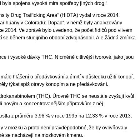
 byla spojena vysoká míra spotřeby jiných drog.“
sity Drug Trafficking Area“ (HIDTA) vydal v roce 2014
arihuany v Coloradu: Dopad“, v němž byly analyzovány
e 2014. Ve zprávě bylo uvedeno, že počet řidičů pod vlivem
tí se během studijního období zdvojnásobil. Ale žádná zmínka
ce i vysoké dávky THC. Nicméně citlivější tvorové, jako jsou
málo hlášení o předávkování a úmrtí v důsledku užití konopí,
ěly týkat spíš otravy konopím a ne předávkování.
drokanabinolem (THC). Úrovně THC se neustále zvyšují kvůli
ůli novým a koncentrovanějším přípravkům z něj.
stla z průměru 3,96 % v roce 1995 na 12,33 % v roce 2013.
ny v mozku a proto není pravděpodobné, že by ovlivňovaly
které se nacházejí na mozkovém kmenu.