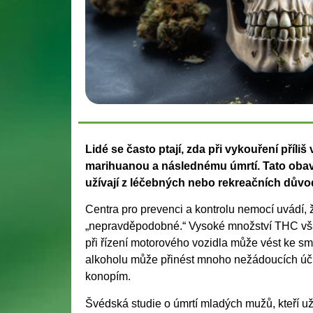
Lidé se často ptají, zda při vykouření příl
marihuanou a následnému úmrtí. Tato obava 
užívají z léčebných nebo rekreačních důvo
Centra pro prevenci a kontrolu nemocí uvádí, ž
„nepravděpodobné.“ Vysoké množství THC však
při řízení motorového vozidla může vést ke sm
alkoholu může přinést mnoho nežádoucích úč
konopím.
Švédská studie o úmrtí mladých mužů, kteří u