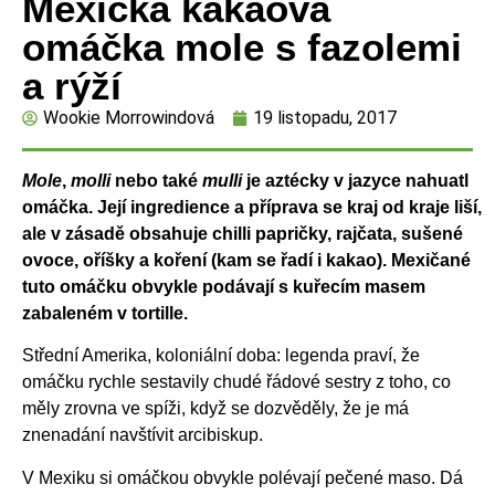
Mexická kakaová
omáčka mole s fazolemi
a rýží
Wookie Morrowindová
19 listopadu, 2017
Mole
,
molli
nebo také
mulli
je aztécky v jazyce nahuatl
omáčka. Její ingredience a
příprava se kraj od kraje liší,
ale v zásadě obsahuje chilli papričky, rajčata, sušené
ovoce,
oříšky a koření (kam se řadí i kakao). Mexičané
tuto omáčku obvykle podávají s kuřecím
masem
zabaleném v tortille.
Střední Amerika, koloniální doba: legenda praví, že
omáčku rychle sestavily chudé řádové sestry z toho, co
měly zrovna ve spíži, když se dozvěděly, že je má
znenadání navštívit arcibiskup.
V Mexiku si omáčkou obvykle polévají pečené maso. Dá