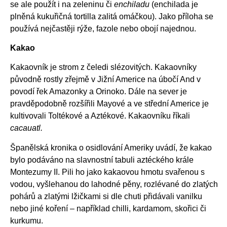
se ale použít i na zeleninu či
enchiladu
(enchilada je
plněná kukuřičná tortilla zalitá omáčkou). Jako příloha se
používá nejčastěji rýže, fazole nebo obojí najednou.
Kakao
Kakaovník je strom z čeledi slézovitých. Kakaovníky
původně rostly zřejmě v Jižní Americe na úbočí And v
povodí řek Amazonky a Orinoko. Dále na sever je
pravděpodobně rozšířili Mayové a ve střední Americe je
kultivovali Toltékové a Aztékové. Kakaovníku říkali
cacauatl.
Španělská kronika o osidlování Ameriky uvádí, že kakao
bylo podáváno na slavnostní tabuli aztéckého krále
Montezumy II. Pili ho jako kakaovou hmotu svařenou s
vodou, vyšlehanou do lahodné pěny, rozlévané do zlatých
pohárů a zlatými lžičkami si dle chuti přidávali vanilku
nebo jiné koření – například chilli, kardamom, skořici či
kurkumu.