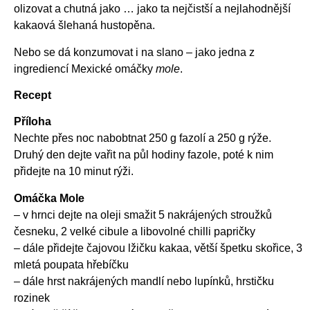
olizovat a chutná jako … jako ta nejčistší a nejlahodnější
kakaová šlehaná hustopěna.
Nebo se dá konzumovat i na slano – jako jedna z
ingrediencí Mexické omáčky
mole
.
Recept
Příloha
Nechte přes noc nabobtnat 250 g fazolí a 250 g rýže.
Druhý den dejte vařit na půl hodiny fazole, poté k nim
přidejte na 10 minut rýži.
Omáčka Mole
– v hrnci dejte na oleji smažit 5 nakrájených stroužků
česneku, 2 velké cibule a libovolné chilli papričky
– dále přidejte čajovou lžičku kakaa, větší špetku skořice, 3
mletá poupata hřebíčku
– dále hrst nakrájených mandlí nebo lupínků, hrstičku
rozinek