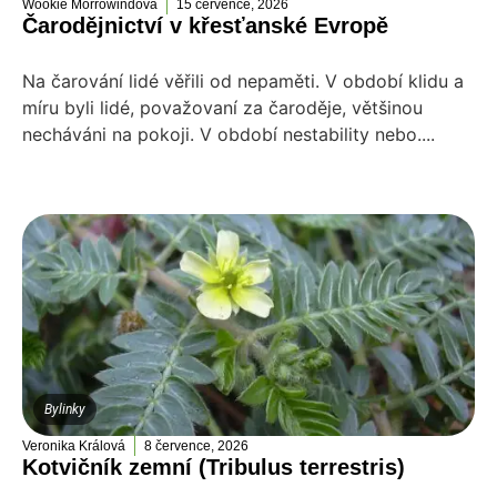
Wookie Morrowindová
15 července, 2026
Čarodějnictví v křesťanské Evropě
Na čarování lidé věřili od nepaměti. V období klidu a
míru byli lidé, považovaní za čaroděje, většinou
necháváni na pokoji. V období nestability nebo....
Bylinky
Veronika Králová
8 července, 2026
Kotvičník zemní (Tribulus terrestris)