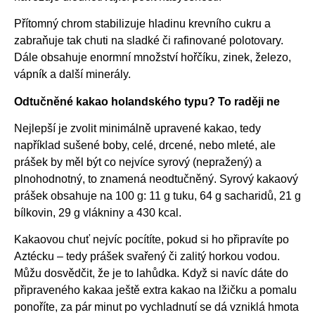
Přítomný chrom stabilizuje hladinu krevního cukru a
zabraňuje tak chuti na sladké či rafinované polotovary.
Dále obsahuje enormní množství hořčíku, zinek, železo,
vápník a další minerály.
Odtučněné kakao holandského typu? To raději ne
Nejlepší je zvolit minimálně upravené kakao, tedy
například sušené boby, celé, drcené, nebo mleté, ale
prášek by měl být co nejvíce syrový (nepražený) a
plnohodnotný, to znamená neodtučněný. Syrový kakaový
prášek obsahuje na 100 g: 11 g tuku, 64 g sacharidů, 21 g
bílkovin, 29 g vlákniny a 430 kcal.
Kakaovou chuť nejvíc pocítíte, pokud si ho připravíte po
Aztécku – tedy prášek svařený či zalitý horkou vodou.
Můžu dosvědčit, že je to lahůdka. Když si navíc dáte do
připraveného kakaa ještě extra kakao na lžičku a pomalu
ponoříte, za pár minut po vychladnutí se dá vzniklá hmota