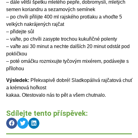
– dále větší špetku mletého pepře, dobromysli, mletých
semen koriandru a sezamových semínek
– po chvíli přilijte 400 ml rajského protlaku a vhoďte 5
velkých nakrájených rajčat
– přidejte sůl
– vařte, po chvíli zasypte trochou kukuřičné polenty
– vařte asi 30 minut a nechte dalších 20 minut odstát pod
pokličkou
– poté omáčku rozmixujte tyčovým mixérem, podávejte s
přílohou
Výsledek:
Překvapivě dobré! Sladkopálivá rajčatová chuť
a krémová hořkost
kakaa. Otestovalo nás to pět a všem chutnalo.
Sdílejte tento příspěvek: