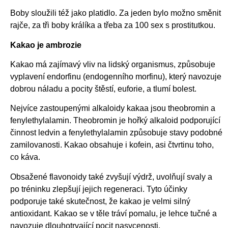
Boby sloužili též jako platidlo. Za jeden bylo možno směnit
rajče, za tři boby králíka a třeba za 100 sex s prostitutkou.
Kakao je ambrozie
Kakao má zajímavý vliv na lidský organismus, způsobuje
vyplavení endorfinu (endogenního morfinu), který navozuje
dobrou náladu a pocity štěstí, euforie, a tlumí bolest.
Nejvíce zastoupenými alkaloidy kakaa jsou theobromin a
fenylethylalamin. Theobromin je hořký alkaloid podporující
činnost ledvin a fenylethylalamin způsobuje stavy podobné
zamilovanosti. Kakao obsahuje i kofein, asi čtvrtinu toho,
co káva.
Obsažené flavonoidy také zvyšují výdrž, uvolňují svaly a
po tréninku zlepšují jejich regeneraci. Tyto účinky
podporuje také skutečnost, že kakao je velmi silný
antioxidant. Kakao se v těle tráví pomalu, je lehce tučné a
navozuje dlouhotrvající pocit nasycenosti.