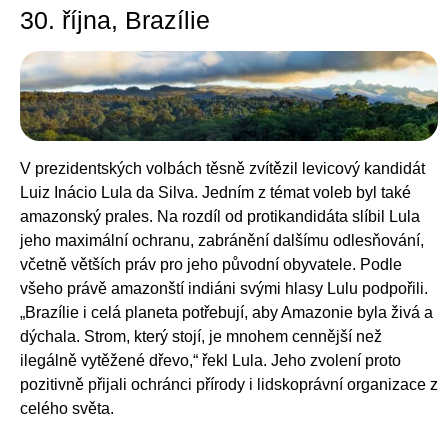
30. října, Brazílie
V prezidentských volbách těsně zvítězil levicový kandidát
Luiz Inácio Lula da Silva. Jedním z témat voleb byl také
amazonský prales. Na rozdíl od protikandidáta slíbil Lula
jeho maximální ochranu, zabránění dalšímu odlesňování,
včetně větších práv pro jeho původní obyvatele. Podle
všeho právě amazonští indiáni svými hlasy Lulu podpořili.
„Brazílie i celá planeta potřebují, aby Amazonie byla živá a
dýchala. Strom, který stojí, je mnohem cennější než
ilegálně vytěžené dřevo,“ řekl Lula. Jeho zvolení proto
pozitivně přijali ochránci přírody i lidskoprávní organizace z
celého světa.