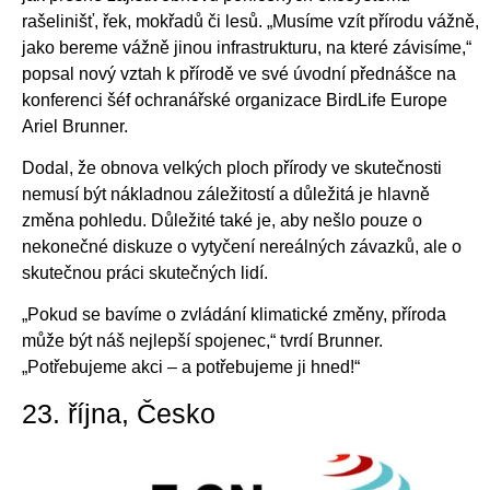
rašelinišť, řek, mokřadů či lesů. „Musíme vzít přírodu vážně,
jako bereme vážně jinou infrastrukturu, na které závisíme,“
popsal nový vztah k přírodě ve své úvodní přednášce na
konferenci šéf ochranářské organizace BirdLife Europe
Ariel Brunner.
Dodal, že obnova velkých ploch přírody ve skutečnosti
nemusí být nákladnou záležitostí a důležitá je hlavně
změna pohledu. Důležité také je, aby nešlo pouze o
nekonečné diskuze o vytyčení nereálných závazků, ale o
skutečnou práci skutečných lidí.
„Pokud se bavíme o zvládání klimatické změny, příroda
může být náš nejlepší spojenec,“ tvrdí Brunner.
„Potřebujeme akci – a potřebujeme ji hned!“
23. října, Česko