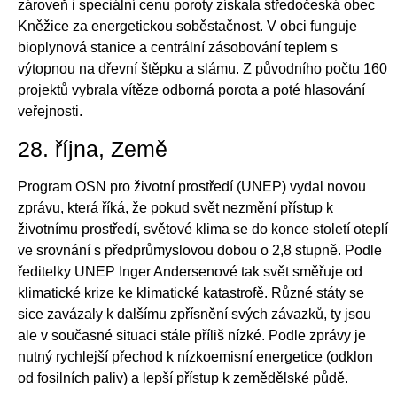
zároveň i speciální cenu poroty získala středočeská obec
Kněžice za energetickou soběstačnost. V obci funguje
bioplynová stanice a centrální zásobování teplem s
výtopnou na dřevní štěpku a slámu. Z původního počtu 160
projektů vybrala vítěze odborná porota a poté hlasování
veřejnosti.
28. října, Země
Program OSN pro životní prostředí (UNEP) vydal novou
zprávu, která říká, že pokud svět nezmění přístup k
životnímu prostředí, světové klima se do konce století oteplí
ve srovnání s předprůmyslovou dobou o 2,8 stupně. Podle
ředitelky UNEP Inger Andersenové tak svět směřuje od
klimatické krize ke klimatické katastrofě. Různé státy se
sice zavázaly k dalšímu zpřísnění svých závazků, ty jsou
ale v současné situaci stále příliš nízké. Podle zprávy je
nutný rychlejší přechod k nízkoemisní energetice (odklon
od fosilních paliv) a lepší přístup k zemědělské půdě.