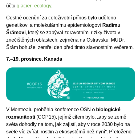
účtu
glacier_ecology
.
Čestné ocenění za celoživotní přínos bylo uděleno
genetikovi a molekulárnímu epidemiologovi
Radimu
Šrámovi
, který se zabýval zdravotními riziky života v
znečištěných oblastech, zejména na Ostravsku. MUDr.
Šrám bohužel zemřel den před tímto slavnostním večerem.
7.–19. prosince, Kanada
V Montrealu proběhla konference OSN o
biologické
rozmanitosti
(COP15), jejímž cílem bylo, „aby se země
světa dohodly na tom, jak zajistí, aby v roce 2030 bylo na
světě víc zvířat, rostlin a ekosystémů než nyní“. Přeloženo