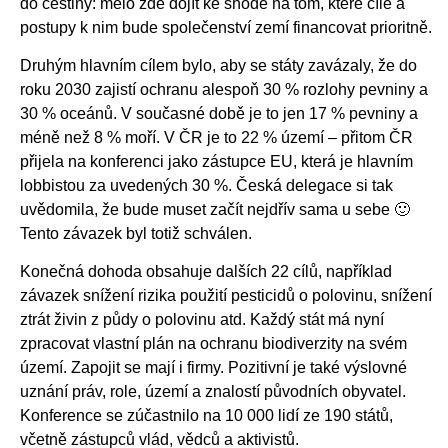
do češtiny: mělo zde dojít ke shodě na tom, které cíle a
postupy k nim bude společenství zemí financovat prioritně.
Druhým hlavním cílem bylo, aby se státy zavázaly, že do
roku 2030 zajistí ochranu alespoň 30 % rozlohy pevniny a
30 % oceánů. V současné době je to jen 17 % pevniny a
méně než 8 % moří. V ČR je to 22 % území – přitom ČR
přijela na konferenci jako zástupce EU, která je hlavním
lobbistou za uvedených 30 %. Česká delegace si tak
uvědomila, že bude muset začít nejdřív sama u sebe 🙂
Tento závazek byl totiž schválen.
Konečná dohoda obsahuje dalších 22 cílů, například
závazek snížení rizika použití pesticidů o polovinu, snížení
ztrát živin z půdy o polovinu atd. Každý stát má nyní
zpracovat vlastní plán na ochranu biodiverzity na svém
území. Zapojit se mají i firmy. Pozitivní je také výslovné
uznání práv, role, území a znalostí původních obyvatel.
Konference se zúčastnilo na 10 000 lidí ze 190 států,
včetně zástupců vlád, vědců a aktivistů.