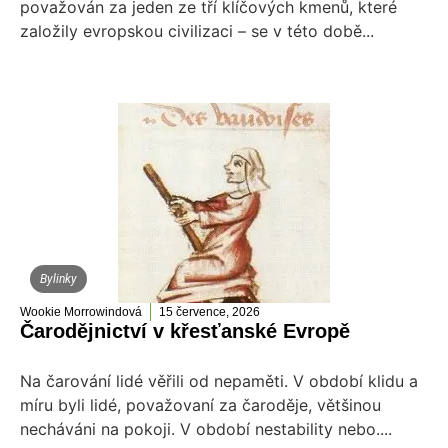
považován za jeden ze tří klíčových kmenů, které
založily evropskou civilizaci – se v této době...
Bylinky
Wookie Morrowindová
15 července, 2026
Čarodějnictví v křesťanské Evropě
Na čarování lidé věřili od nepaměti. V období klidu a
míru byli lidé, považovaní za čaroděje, většinou
necháváni na pokoji. V období nestability nebo....