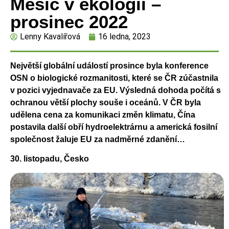
Měsíc v ekologii –
prosinec 2022
Lenny Kavalířová
16 ledna, 2023
Největší globální událostí prosince byla konference
OSN o biologické rozmanitosti, které se ČR zúčastnila
v pozici vyjednavače za EU. Výsledná dohoda počítá s
ochranou větší plochy souše i oceánů. V ČR byla
udělena cena za komunikaci změn klimatu, Čína
postavila další obří hydroelektrárnu a americká fosilní
společnost žaluje EU za nadměrné zdanění…
30. listopadu, Česko