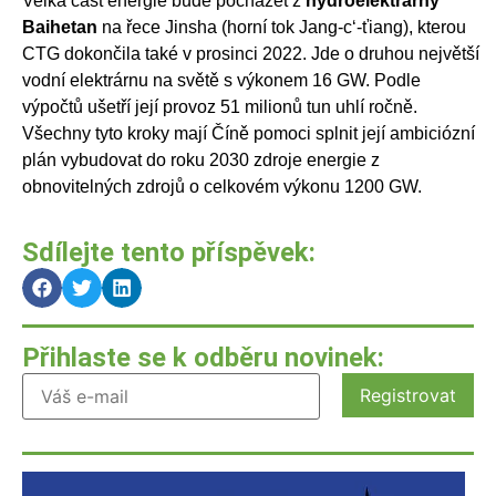
Velká část energie bude pocházet z
hydroelektrárny
Baihetan
na řece Jinsha (horní tok Jang-c‘-ťiang), kterou
CTG dokončila také v prosinci 2022. Jde o druhou největší
vodní elektrárnu na světě s výkonem 16 GW. Podle
výpočtů ušetří její provoz 51 milionů tun uhlí ročně.
Všechny tyto kroky mají Číně pomoci splnit její ambiciózní
plán vybudovat do roku 2030 zdroje energie z
obnovitelných zdrojů o celkovém výkonu 1200 GW.
Sdílejte tento příspěvek:
Přihlaste se k odběru novinek: