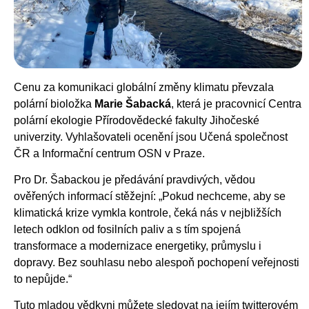
Cenu za komunikaci globální změny klimatu převzala
polární bioložka
Marie Šabacká
, která je pracovnicí Centra
polární ekologie Přírodovědecké fakulty Jihočeské
univerzity. Vyhlašovateli ocenění jsou Učená společnost
ČR a Informační centrum OSN v Praze.
Pro Dr. Šabackou je předávání pravdivých, vědou
ověřených informací stěžejní: „Pokud nechceme, aby se
klimatická krize vymkla kontrole, čeká nás v nejbližších
letech odklon od fosilních paliv a s tím spojená
transformace a modernizace energetiky, průmyslu i
dopravy. Bez souhlasu nebo alespoň pochopení veřejnosti
to nepůjde.“
Tuto mladou vědkyni můžete sledovat na jejím twitterovém