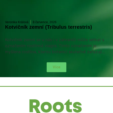
Veronika Králová
8 července, 2026
Kotvičník zemní (Tribulus terrestris)
Kotvičník zemní se u nás i v zahraníčí může setkat s
označením rostlinná viagra. Tímto označením je
myšlena rostlina, kterou botanici skutečně zařazují...
Více