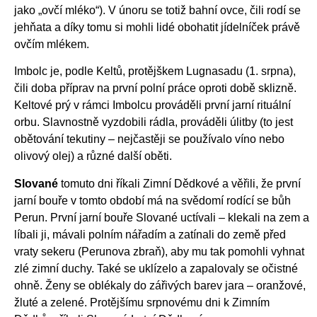
jako „ovčí mléko“). V únoru se totiž bahní ovce, čili rodí se
jehňata a díky tomu si mohli lidé obohatit jídelníček právě
ovčím mlékem.
Imbolc je, podle Keltů, protějškem Lugnasadu (1. srpna),
čili doba příprav na první polní práce oproti době sklizně.
Keltové prý v rámci Imbolcu prováděli první jarní rituální
orbu. Slavnostně vyzdobili rádla, prováděli úlitby (to jest
obětování tekutiny – nejčastěji se používalo víno nebo
olivový olej) a různé další oběti.
Slované
tomuto dni říkali Zimní Dědkové a věřili, že první
jarní bouře v tomto období má na svědomí rodící se bůh
Perun. První jarní bouře Slované uctívali – klekali na zem a
líbali ji, mávali polním nářadím a zatínali do země před
vraty sekeru (Perunova zbraň), aby mu tak pomohli vyhnat
zlé zimní duchy. Také se uklízelo a zapalovaly se očistné
ohně. Ženy se oblékaly do zářivých barev jara – oranžové,
žluté a zelené. Protějšímu srpnovému dni k Zimním