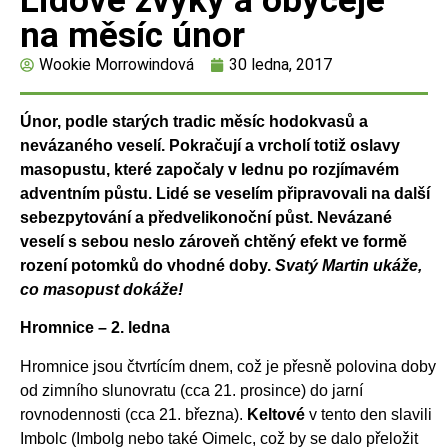
Lidové zvyky a obyčeje
na měsíc únor
Wookie Morrowindová
30 ledna, 2017
Únor, podle starých tradic měsíc hodokvasů a
nevázaného veselí. Pokračují a vrcholí totiž oslavy
masopustu, které započaly v lednu po rozjímavém
adventním půstu. Lidé se veselím připravovali na další
sebezpytování a předvelikonoční půst. Nevázané
veselí s sebou neslo zároveň chtěný efekt ve formě
rození potomků do vhodné doby.
Svatý Martin ukáže,
co masopust dokáže!
Hromnice – 2. ledna
Hromnice jsou čtvrtícím dnem, což je přesně polovina doby
od zimního slunovratu (cca 21. prosince) do jarní
rovnodennosti (cca 21. března).
Keltové
v tento den slavili
Imbolc (Imbolg nebo také Oimelc, což by se dalo přeložit