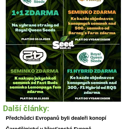
Další články:
Předchůdci Evropanů byli dealeři konopí
Čarodějnictví v křesťanské Evropě