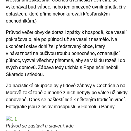
vykonávat buď vůbec, nebo jen omezeně uvnitř ghetta či v
oblastech, které přímo nekonkurovali křesťanským
obchodníkům.)
Průvod večer obvykle dorazil zpátky k hospodě, kde veselí
pokračovalo, ale po půlnoci už se veselit nesmělo. Na
ukončení oslav dohlížel představený obce, který
v návaznosti na bučivou troubu ponocného, oznamující
půlnoc, vyzval všechny přítomné, aby se v klidu rozešli do
svých domovů. Zábava tedy utichla s Popeleční neboli
Škaredou středou.
Za nacistické okupace byly lidové zábavy v Čechách a na
Moravě zakázané a mnohé z nich nebyly po válce už nikdy
obnovené. Dnes se naštěstí lidé k některým tradicím vrací.
Fotografie jsou z oslav masopustu v Homoli u Panny.
Průvod se zastavil u stavení, kde