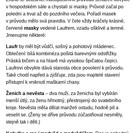
v hospodském sále a chystali si masky. Průvod začal po
poledni a trval až do pozdního večera. Pořadí masek
v průvodu mělo svá pravidla. V čele vždy kráčely krásné,
červené
masky
vedené Laufrem, vzadu ošklivé a temné.
Jmenujme některé:
Laufr
by měl být vůdčí, sošný a pohotový mládenec.
Oblečení: bílá kombinéza pošitá barevnými odstřižky.
Práská bičem a na hlavě má vysokou špičatou čepici.
Laufrovi obvykle dává starosta obce povolení k průvodu.
Také chodí napřed a zjišťuje, zda jsou majitelé stavení
přístupní k vniknutí maškarní chasy.
Ženich a nevěsta
– dva muži, za ženicha byl vybírán
menší útlý, za ženu hřmotný, přestrojený do svatebního
kroje. Nevěsta měla dělat manželi ostudu, hodně pít a
veselit se. (Ženy se dříve průvodu zúčastňovat nesměly,
stejně tak i děti.)