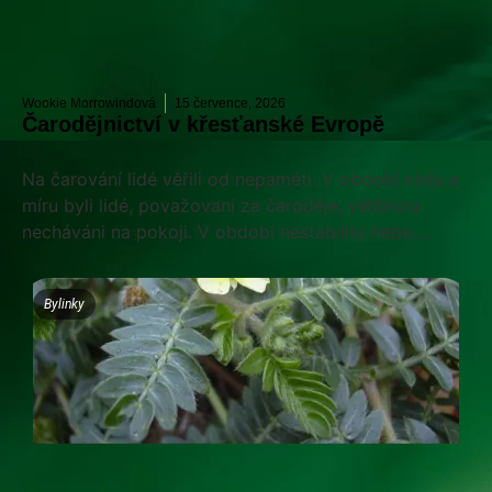
Wookie Morrowindová
15 července, 2026
Čarodějnictví v křesťanské Evropě
Na čarování lidé věřili od nepaměti. V období klidu a
míru byli lidé, považovaní za čaroděje, většinou
necháváni na pokoji. V období nestability nebo....
Bylinky