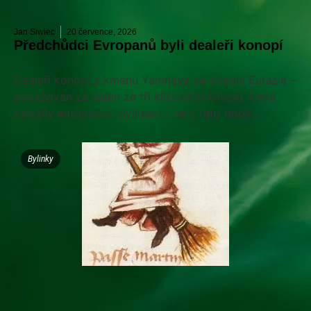
Jan Siwiec
20 července, 2026
Předchůdci Evropanů byli dealeři konopí
Dealeři konopí z kmenu Yamnaya ze střední Eurasie –
považován za jeden ze tří klíčových kmenů, které
založily evropskou civilizaci – se v této době...
Bylinky