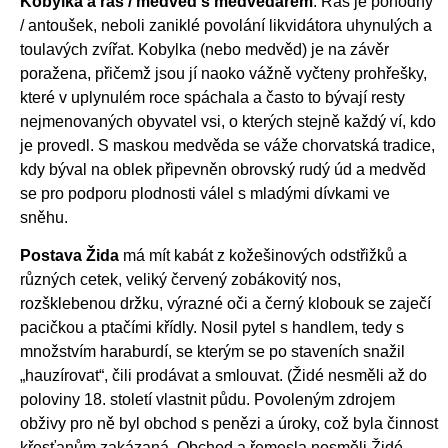
Kobylka a ras / medvěd s medvědářem
. Ras je pohodný
/ antoušek, neboli zaniklé povolání likvidátora uhynulých a
toulavých zvířat. Kobylka (nebo medvěd) je na závěr
poražena, přičemž jsou jí naoko vážně vyčteny prohřešky,
které v uplynulém roce spáchala a často to bývají resty
nejmenovaných obyvatel vsi, o kterých stejně každý ví, kdo
je provedl. S maskou medvěda se váže chorvatská tradice,
kdy býval na oblek připevněn obrovský rudý úd a medvěd
se pro podporu plodnosti válel s mladými dívkami ve
sněhu.
Postava Žida
má mít kabát z kožešinových odstřižků a
různých cetek, veliký červený zobákovitý nos,
rozšklebenou držku, výrazné oči a černý klobouk se zaječí
pacičkou a ptačími křídly. Nosil pytel s handlem, tedy s
množstvím haraburdí, se kterým se po staveních snažil
„hauzírovat“, čili prodávat a smlouvat. (Židé nesměli až do
poloviny 18. století vlastnit půdu. Povoleným zdrojem
obživy pro ně byl obchod s penězi a úroky, což byla činnost
křesťanům zakázaná. Obchod a řemesla nesměli Židé