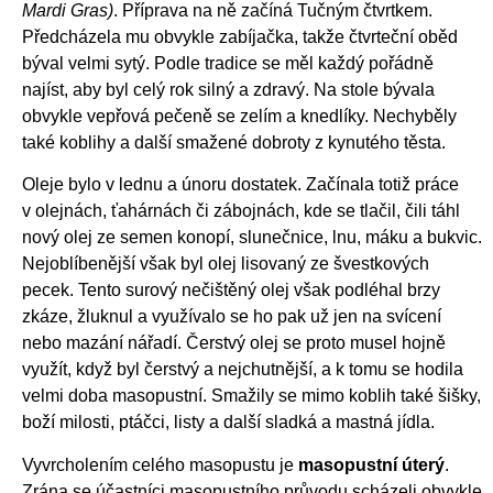
Mardi Gras)
. Příprava na ně začíná Tučným čtvrtkem.
Předcházela mu obvykle zabíjačka, takže čtvrteční oběd
býval velmi sytý. Podle tradice se měl každý pořádně
najíst, aby byl celý rok silný a zdravý. Na stole bývala
obvykle vepřová pečeně se zelím a knedlíky. Nechyběly
také koblihy a další smažené dobroty z kynutého těsta.
Oleje bylo v lednu a únoru dostatek. Začínala totiž práce
v olejnách, ťahárnách či zábojnách, kde se tlačil, čili táhl
nový olej ze semen konopí, slunečnice, lnu, máku a bukvic.
Nejoblíbenější však byl olej lisovaný ze švestkových
pecek. Tento surový nečištěný olej však podléhal brzy
zkáze, žluknul a využívalo se ho pak už jen na svícení
nebo mazání nářadí. Čerstvý olej se proto musel hojně
využít, když byl čerstvý a nejchutnější, a k tomu se hodila
velmi doba masopustní. Smažily se mimo koblih také šišky,
boží milosti, ptáčci, listy a další sladká a mastná jídla.
Vyvrcholením celého masopustu je
masopustní úterý
.
Zrána se účastníci masopustního průvodu scházeli obvykle