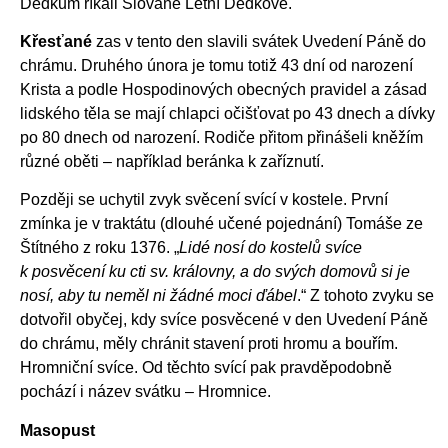
Dědkům říkali Slované Letní Dědkové.
Křesťané
zas v tento den slavili svátek Uvedení Páně do
chrámu. Druhého února je tomu totiž 43 dní od narození
Krista a podle Hospodinových obecných pravidel a zásad
lidského těla se mají chlapci očišťovat po 43 dnech a dívky
po 80 dnech od narození. Rodiče přitom přinášeli kněžím
různé oběti – například beránka k zaříznutí.
Později se uchytil zvyk svěcení svící v kostele. První
zmínka je v traktátu (dlouhé učené pojednání) Tomáše ze
Štítného z roku 1376.
„
Lidé nosí do kostelů svíce
k posvěcení ku cti sv. královny, a do svých domovů si je
nosí, aby tu neměl ni žádné moci ďábel
.“
Z tohoto zvyku se
dotvořil obyčej, kdy svíce posvěcené v den Uvedení Páně
do chrámu, měly chránit stavení proti hromu a bouřím.
Hromniční svíce. Od těchto svící pak pravděpodobně
pochází i název svátku – Hromnice.
Masopust