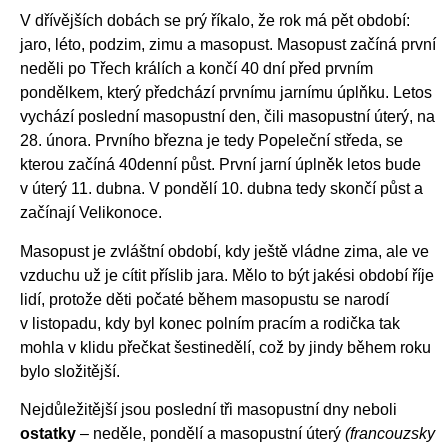
V dřívějších dobách se prý říkalo, že rok má pět období:
jaro, léto, podzim, zimu a masopust. Masopust začíná první
neděli po Třech králích a končí 40 dní před prvním
pondělkem, který předchází prvnímu jarnímu úplňku. Letos
vychází poslední masopustní den, čili masopustní úterý, na
28. února. Prvního března je tedy Popeleční středa, se
kterou začíná 40denní půst. První jarní úplněk letos bude
v úterý 11. dubna. V pondělí 10. dubna tedy skončí půst a
začínají Velikonoce.
Masopust je zvláštní období, kdy ještě vládne zima, ale ve
vzduchu už je cítit příslib jara. Mělo to být jakési období říje
lidí, protože děti počaté během masopustu se narodí
v listopadu, kdy byl konec polním pracím a rodička tak
mohla v klidu přečkat šestinedělí, což by jindy během roku
bylo složitější.
Nejdůležitější jsou poslední tři masopustní dny neboli
ostatky
– neděle, pondělí a masopustní úterý
(francouzsky