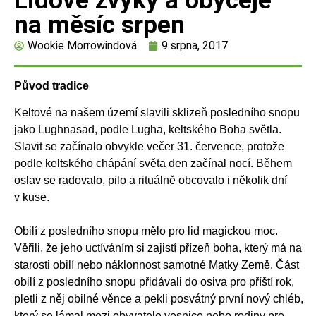
Lidové zvyky a obyčeje
na měsíc srpen
Wookie Morrowindová
9 srpna, 2017
Původ tradice
Keltové na našem území slavili sklizeň posledního snopu
jako Lughnasad, podle Lugha, keltského Boha světla.
Slavit se začínalo obvykle večer 31. července, protože
podle keltského chápání světa den začínal nocí. Během
oslav se radovalo, pilo a rituálně obcovalo i několik dní
v kuse.
Obilí z posledního snopu mělo pro lid magickou moc.
Věřili, že jeho uctíváním si zajistí přízeň boha, který má na
starosti obilí nebo náklonnost samotné Matky Země. Část
obilí z posledního snopu přidávali do osiva pro příští rok,
pletli z něj obilné věnce a pekli posvátný první nový chléb,
který se lámal mezi obyvatele vesnice nebo rodiny pro