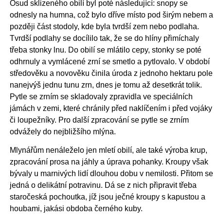
Osud sklizeného obilí byl poté následující: snopy se
odnesly na humna, což bylo dříve místo pod širým nebem a
později část stodoly, kde byla tvrdší zem nebo podlaha.
Tvrdší podlahy se docílilo tak, že se do hlíny přimíchaly
třeba stonky lnu. Do obilí se mlátilo cepy, stonky se poté
odhrnuly a vymlácené zrní se smetlo a pytlovalo. V období
středověku a novověku činila úroda z jednoho hektaru pole
nanejvýš jednu tunu zrn, dnes je tomu až desetkrát tolik.
Pytle se zrním se skladovaly zpravidla ve speciálních
jámách v zemi, které chránily před naklíčením i před vojáky
či loupežníky. Pro další zpracování se pytle se zrním
odvážely do nejbližšího mlýna.
Mlynářům nenáleželo jen mletí obilí, ale také výroba krup,
zpracování prosa na jáhly a úprava pohanky. Kroupy však
bývaly u marnivých lidí dlouhou dobu v nemilosti. Přitom se
jedná o delikátní potravinu. Dá se z nich připravit třeba
staročeská pochoutka, jíž jsou ječné kroupy s kapustou a
houbami, jakási obdoba černého kuby.