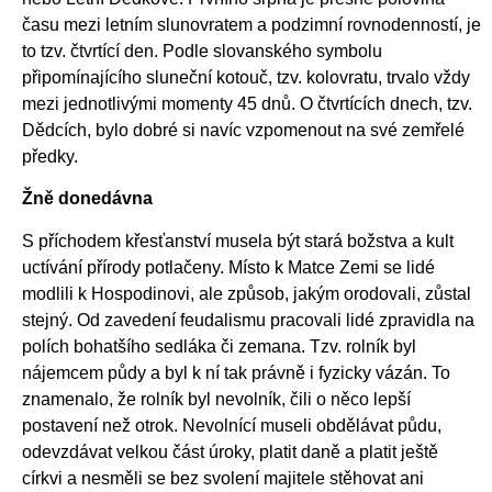
času mezi letním slunovratem a podzimní rovnodenností, je
to tzv. čtvrtící den. Podle slovanského symbolu
připomínajícího sluneční kotouč, tzv. kolovratu, trvalo vždy
mezi jednotlivými momenty 45 dnů. O čtvrtících dnech, tzv.
Dědcích, bylo dobré si navíc vzpomenout na své zemřelé
předky.
Žně donedávna
S příchodem křesťanství musela být stará božstva a kult
uctívání přírody potlačeny. Místo k Matce Zemi se lidé
modlili k Hospodinovi, ale způsob, jakým orodovali, zůstal
stejný. Od zavedení feudalismu pracovali lidé zpravidla na
polích bohatšího sedláka či zemana. Tzv. rolník byl
nájemcem půdy a byl k ní tak právně i fyzicky vázán. To
znamenalo, že rolník byl nevolník, čili o něco lepší
postavení než otrok. Nevolnící museli obdělávat půdu,
odevzdávat velkou část úroky, platit daně a platit ještě
církvi a nesměli se bez svolení majitele stěhovat ani