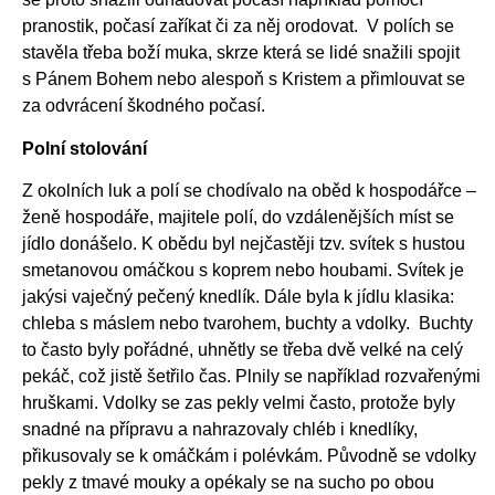
pranostik, počasí zaříkat či za něj orodovat. V polích se
stavěla třeba boží muka, skrze která se lidé snažili spojit
s Pánem Bohem nebo alespoň s Kristem a přimlouvat se
za odvrácení škodného počasí.
Polní stolování
Z okolních luk a polí se chodívalo na oběd k hospodářce –
ženě hospodáře, majitele polí, do vzdálenějších míst se
jídlo donášelo. K obědu byl nejčastěji tzv. svítek s hustou
smetanovou omáčkou s koprem nebo houbami. Svítek je
jakýsi vaječný pečený knedlík. Dále byla k jídlu klasika:
chleba s máslem nebo tvarohem, buchty a vdolky. Buchty
to často byly pořádné, uhnětly se třeba dvě velké na celý
pekáč, což jistě šetřilo čas. Plnily se například rozvařenými
hruškami. Vdolky se zas pekly velmi často, protože byly
snadné na přípravu a nahrazovaly chléb i knedlíky,
přikusovaly se k omáčkám i polévkám. Původně se vdolky
pekly z tmavé mouky a opékaly se na sucho po obou