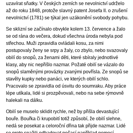
uzavírat sňatky. V českých zemích se nevolnictví udrželo
až do roku 1848, protože slavný patent Josefa II. o zrušení
nevolnictví (1781) se týkal jen uzákonění svobody pohybu.
Se sklizní se začínalo obvykle kolem 13. července a žalo
se od rána do večera, dokud všechna úroda nebyla pod
střechou. Muži zpravidla ovládali kosu, za nimi
postupovaly ženy se srpy a žaly, co zbylo, nebo svazovaly
obilí do snopů, za ženami děti, které sbíraly jednotlivé
klasy, aby nic nepřišlo nazmar. Požaté obilí se vázalo do
snopů slaměnými provázky zvanými povřísla. Ze snopů se
stavěly kupky nebo panáci, ve kterých obilí schlo.
Pracovalo se zpravidla od úsvitu do soumraku. Aby práce
lépe utíkala, lidé si prozpěvovali, nebo na sebe rýmovně
halekali na dálku.
Obilí se muselo sklidit rychle, než by přišla devastující
bouře. Bouřka či krupobití totiž způsobí, že obilí slehne,
nedá se posekat a celoroční dřina tak přijde nazmar. Lidé
se proto snažili odhadovat počasí například pomocí