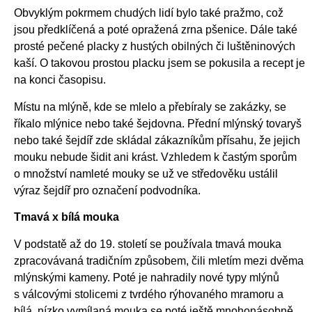
Obvyklým pokrmem chudých lidí bylo také pražmo, což
jsou předklíčená a poté opražená zrna pšenice. Dále také
prosté pečené placky z hustých obilných či luštěninových
kaší. O takovou prostou placku jsem se pokusila a recept je
na konci časopisu.
Místu na mlýně, kde se mlelo a přebíraly se zakázky, se
říkalo mlýnice nebo také šejdovna. Přední mlýnský tovaryš
nebo také šejdíř zde skládal zákazníkům přísahu, že jejich
mouku nebude šidit ani krást. Vzhledem k častým sporům
o množství namleté mouky se už ve středověku ustálil
výraz šejdíř pro označení podvodníka.
Tmavá x bílá mouka
V podstatě až do 19. století se používala tmavá mouka
zpracovávaná tradičním způsobem, čili mletím mezi dvěma
mlýnskými kameny. Poté je nahradily nové typy mlýnů
s válcovými stolicemi z tvrdého rýhovaného mramoru a
bílá, nízko vymílaná mouka se poté ještě mnohonásobně