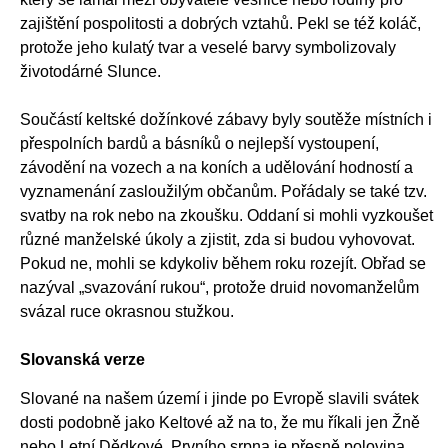
zajištění pospolitosti a dobrých vztahů. Pekl se též koláč,
protože jeho kulatý tvar a veselé barvy symbolizovaly
životodárné Slunce.
Součástí keltské dožínkové zábavy byly soutěže místních i
přespolních bardů a básníků o nejlepší vystoupení,
závodění na vozech a na koních a udělování hodností a
vyznamenání zasloužilým občanům. Pořádaly se také tzv.
svatby na rok nebo na zkoušku. Oddaní si mohli vyzkoušet
různé manželské úkoly a zjistit, zda si budou vyhovovat.
Pokud ne, mohli se kdykoliv během roku rozejít. Obřad se
nazýval „svazování rukou“, protože druid novomanželům
svázal ruce okrasnou stužkou.
Slovanská verze
Slované na našem území i jinde po Evropě slavili svátek
dosti podobně jako Keltové až na to, že mu říkali jen Žně
nebo Letní Dědkové. Prvního srpna je přesně polovina