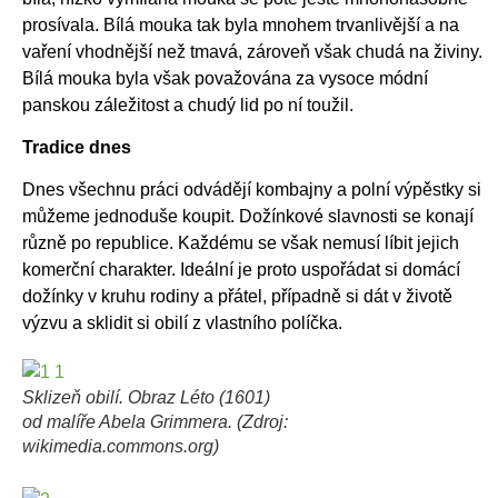
prosívala. Bílá mouka tak byla mnohem trvanlivější a na
vaření vhodnější než tmavá, zároveň však chudá na živiny.
Bílá mouka byla však považována za vysoce módní
panskou záležitost a chudý lid po ní toužil.
Tradice dnes
Dnes všechnu práci odvádějí kombajny a polní výpěstky si
můžeme jednoduše koupit. Dožínkové slavnosti se konají
různě po republice. Každému se však nemusí líbit jejich
komerční charakter. Ideální je proto uspořádat si domácí
dožínky v kruhu rodiny a přátel, případně si dát v životě
výzvu a sklidit si obilí z vlastního políčka.
Sklizeň obilí. Obraz Léto (1601)
od malíře Abela Grimmera. (Zdroj:
wikimedia.commons.org)