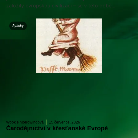
založily evropskou civilizaci – se v této době...
Bylinky
Wookie Morrowindová
15 července, 2026
Čarodějnictví v křesťanské Evropě