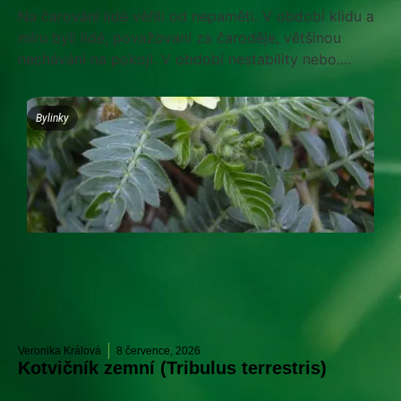
Na čarování lidé věřili od nepaměti. V období klidu a
míru byli lidé, považovaní za čaroděje, většinou
necháváni na pokoji. V období nestability nebo....
Bylinky
Veronika Králová
8 července, 2026
Kotvičník zemní (Tribulus terrestris)