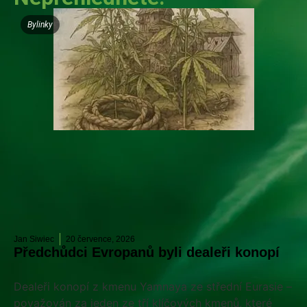
Bylinky
Jan Siwiec
20 července, 2026
Předchůdci Evropanů byli dealeři konopí
Dealeři konopí z kmenu Yamnaya ze střední Eurasie –
považován za jeden ze tří klíčových kmenů, které