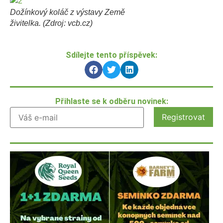
Dožínkový koláč z výstavy Země
živitelka. (Zdroj: vcb.cz)
Sdílejte tento příspěvek:
Přihlaste se k odběru novinek: