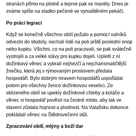
stranách přímo na plotně a teprve pak se mastily. Dnes je
známe spíše na sladko pečené ve vymaštěném pekáči.
Po práci legraci
Když se konečně všechno obilí požalo a pomocí valníků
odvezlo do stodoly, nechali lidé na poli ještě poslední snop
nebo kupku. Všichni, co na poli pracovali, se pak svátečně
vystrojili a za velké slávy pro kupku dojeli. Upletli z ní
dožínkový věnec a vybrali nejhezčí a nejcharismatičtější
žnečku, která jej s rýmovaným proslovem předala
hospodáři. Bylo dobrým mravem hospodářů uspořádat
potom pro všechny žence dožínkovou veselici. Ze
sklizeného obilí se upekly dožínkové chleby a koláče a
věnec si hospodář pověsil na čestné místo, aby tak ve
stavení zůstala hojnost a plodnost. Na Valašsku dokonce
pokládali věnec na Štědrovečerní stůl.
Zpracování obilí, mlýny a boží dar