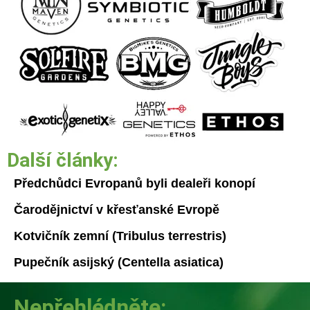
Další články:
Předchůdci Evropanů byli dealeři konopí
Čarodějnictví v křesťanské Evropě
Kotvičník zemní (Tribulus terrestris)
Pupečník asijský (Centella asiatica)
Nepřehlédněte: