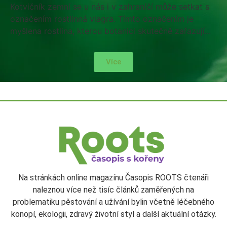
Kotvičník zemní se u nás i v zahraníčí může setkat s
označením rostlinná viagra. Tímto označením je
myšlena rostlina, kterou botanici skutečně zařazují...
Více
Na stránkách online magazínu Časopis ROOTS čtenáři
naleznou více než tisíc článků zaměřených na
problematiku pěstování a užívání bylin včetně léčebného
konopí, ekologii, zdravý životní styl a další aktuální otázky.