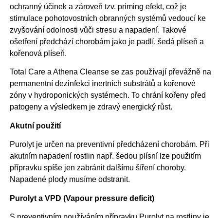
ochranný účinek a zároveň tzv. priming efekt, což je
stimulace pohotovostních obranných systémů vedoucí ke
zvyšování odolnosti vůči stresu a napadení. Takové
ošetření předchází chorobám jako je padlí, šedá plíseň a
kořenová plíseň.
Total Care a Athena Cleanse se zas používají převážně na
permanentní dezinfekci inertních substrátů a kořenové
zóny v hydroponických systémech. To chrání kořeny před
patogeny a výsledkem je zdravý energický růst.
Akutní použití
Purolyt je určen na preventivní předcházení chorobám. Při
akutním napadení rostlin např. šedou plísní lze použitím
přípravku spíše jen zabránit dalšímu šíření choroby.
Napadené plody musíme odstranit.
Purolyt a VPD (Vapour pressure deficit)
S preventivním používáním přípravku Purolyt na rostliny je