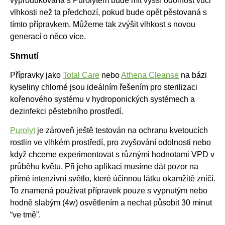
vyprodukovaná s Purolytem bude mít vyšší odolnost vůči
vlhkosti než ta předchozí, pokud bude opět pěstovaná s
tímto přípravkem. Můžeme tak zvýšit vlhkost s novou
generací o něco více.
Shrnutí
Přípravky jako
Total Care
nebo
Athena Cleanse
na bázi
kyseliny chlorné jsou ideálním řešením pro sterilizaci
kořenového systému v hydroponických systémech a
dezinfekci pěstebního prostředí.
Purolyt
je zároveň ještě testován na ochranu kvetoucích
rostlin ve vlhkém prostředí, pro zvyšování odolnosti nebo
když chceme experimentovat s různými hodnotami VPD v
průběhu květu. Při jeho aplikaci musíme dát pozor na
přímé intenzivní světlo, které účinnou látku okamžitě zničí.
To znamená používat přípravek pouze s vypnutým nebo
hodně slabým (4w) osvětlením a nechat působit 30 minut
“ve tmě”.