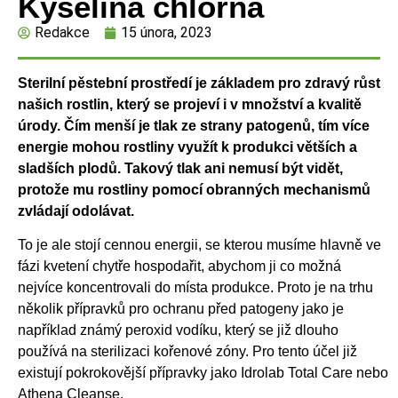
Kyselina chlorná
Redakce
15 února, 2023
Sterilní pěstební prostředí je základem pro zdravý růst
našich rostlin, který se projeví i v množství a kvalitě
úrody. Čím menší je tlak ze strany patogenů, tím více
energie mohou rostliny využít k produkci větších a
sladších plodů. Takový tlak ani nemusí být vidět,
protože mu rostliny pomocí obranných mechanismů
zvládají odolávat.
To je ale stojí cennou energii, se kterou musíme hlavně ve
fázi kvetení chytře hospodařit, abychom ji co možná
nejvíce koncentrovali do místa produkce. Proto je na trhu
několik přípravků pro ochranu před patogeny jako je
například známý peroxid vodíku, který se již dlouho
používá na sterilizaci kořenové zóny. Pro tento účel již
existují pokrokovější přípravky jako Idrolab Total Care nebo
Athena Cleanse.