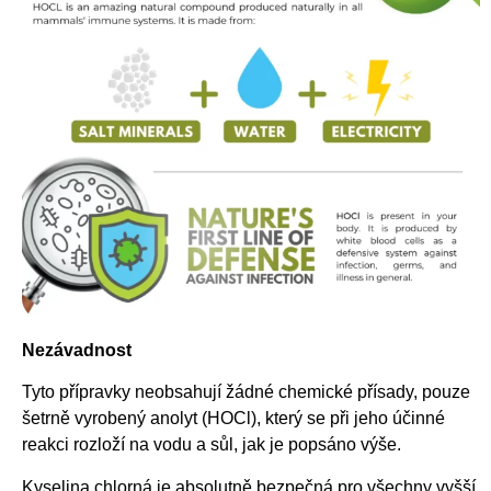
Nezávadnost
Tyto přípravky neobsahují žádné chemické přísady, pouze
šetrně vyrobený anolyt (HOCl), který se při jeho účinné
reakci rozloží na vodu a sůl, jak je popsáno výše.
Kyselina chlorná je absolutně bezpečná pro všechny vyšší