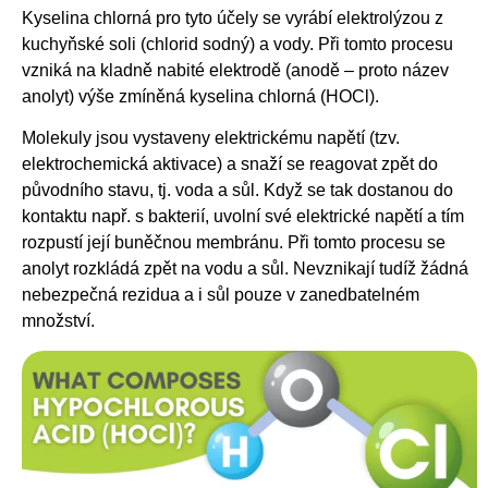
Kyselina chlorná pro tyto účely se vyrábí elektrolýzou z
kuchyňské soli (chlorid sodný) a vody. Při tomto procesu
vzniká na kladně nabité elektrodě (anodě – proto název
anolyt) výše zmíněná kyselina chlorná (HOCl).
Molekuly jsou vystaveny elektrickému napětí (tzv.
elektrochemická aktivace) a snaží se reagovat zpět do
původního stavu, tj. voda a sůl. Když se tak dostanou do
kontaktu např. s bakterií, uvolní své elektrické napětí a tím
rozpustí její buněčnou membránu. Při tomto procesu se
anolyt rozkládá zpět na vodu a sůl. Nevznikají tudíž žádná
nebezpečná rezidua a i sůl pouze v zanedbatelném
množství.