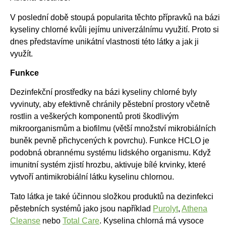
V poslední době stoupá popularita těchto přípravků na bázi
kyseliny chlorné kvůli jejímu univerzálnímu využití. Proto si
dnes představíme unikátní vlastnosti této látky a jak ji
využít.
Funkce
Dezinfekční prostředky na bázi kyseliny chlorné byly
vyvinuty, aby efektivně chránily pěstební prostory včetně
rostlin a veškerých komponentů proti škodlivým
mikroorganismům a biofilmu (větší množství mikrobiálních
buněk pevně přichycených k povrchu). Funkce HCLO je
podobná obrannému systému lidského organismu. Když
imunitní systém zjistí hrozbu, aktivuje bílé krvinky, které
vytvoří antimikrobiální látku kyselinu chlornou.
Tato látka je také účinnou složkou produktů na dezinfekci
pěstebních systémů jako jsou například
Purolyt
,
Athena
Cleanse
nebo
Total Care
. Kyselina chlorná má vysoce