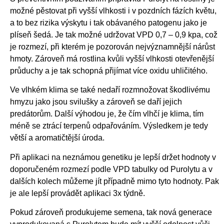
možné pěstovat při vyšší vlhkosti i v pozdních fázích květu,
a to bez rizika výskytu i tak obávaného patogenu jako je
plíseň šedá. Je tak možné udržovat VPD 0,7 – 0,9 kpa, což
je rozmezí, při kterém je pozorován nejvýznamnější nárůst
hmoty. Zároveň má rostlina kvůli vyšší vlhkosti otevřenější
průduchy a je tak schopná přijímat více oxidu uhličitého.
Ve vlhkém klima se také nedaří rozmnožovat škodlivému
hmyzu jako jsou svilušky a zároveň se daří jejich
predátorům. Další výhodou je, že čím vlhčí je klima, tím
méně se ztrácí terpenů odpařováním. Výsledkem je tedy
větší a aromatičtější úroda.
Při aplikaci na neznámou genetiku je lepší držet hodnoty v
doporučeném rozmezí podle VPD tabulky od Purolytu a v
dalších kolech můžeme jít případně mimo tyto hodnoty. Pak
je ale lepší provádět aplikaci 3x týdně.
Pokud zároveň produkujeme semena, tak nová generace