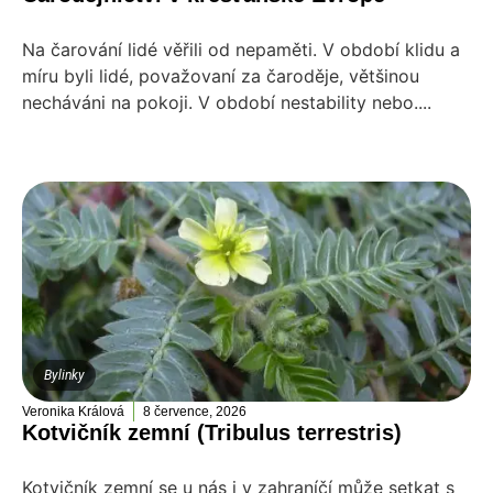
Na čarování lidé věřili od nepaměti. V období klidu a
míru byli lidé, považovaní za čaroděje, většinou
necháváni na pokoji. V období nestability nebo....
Bylinky
Veronika Králová
8 července, 2026
Kotvičník zemní (Tribulus terrestris)
Kotvičník zemní se u nás i v zahraníčí může setkat s