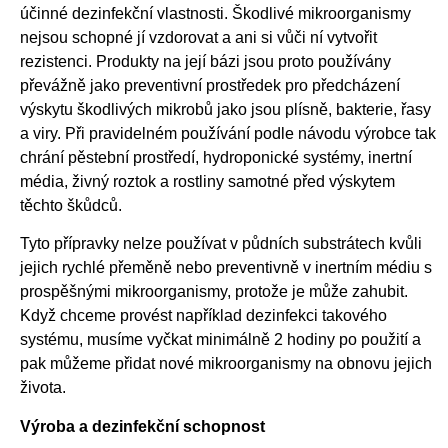
účinné dezinfekční vlastnosti. Škodlivé mikroorganismy
nejsou schopné jí vzdorovat a ani si vůči ní vytvořit
rezistenci. Produkty na její bázi jsou proto používány
převážně jako preventivní prostředek pro předcházení
výskytu škodlivých mikrobů jako jsou plísně, bakterie, řasy
a viry. Při pravidelném používání podle návodu výrobce tak
chrání pěstební prostředí, hydroponické systémy, inertní
média, živný roztok a rostliny samotné před výskytem
těchto škůdců.
Tyto přípravky nelze používat v půdních substrátech kvůli
jejich rychlé přeměně nebo preventivně v inertním médiu s
prospěšnými mikroorganismy, protože je může zahubit.
Když chceme provést například dezinfekci takového
systému, musíme vyčkat minimálně 2 hodiny po použití a
pak můžeme přidat nové mikroorganismy na obnovu jejich
života.
Výroba a dezinfekční schopnost