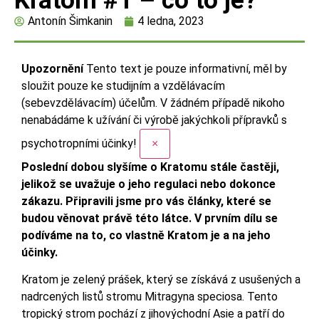
Kratom #1 – co to je?
Antonín Šimkanin
4 ledna, 2023
Upozornění
Tento text je pouze informativní, měl by
sloužit pouze ke studijním a vzdělávacím
(sebevzdělávacím) účelům. V žádném případě nikoho
nenabádáme k užívání či výrobě jakýchkoli přípravků s
psychotropními účinky!
×
Poslední dobou slyšíme o Kratomu stále častěji,
jelikož se uvažuje o jeho regulaci nebo dokonce
zákazu. Připravili jsme pro vás články, které se
budou věnovat právě této látce. V prvním dílu se
podíváme na to, co vlastně Kratom je a na jeho
účinky.
Kratom je zelený prášek, který se získává z usušených a
nadrcených listů stromu Mitragyna speciosa. Tento
tropický strom pochází z jihovýchodní Asie a patří do