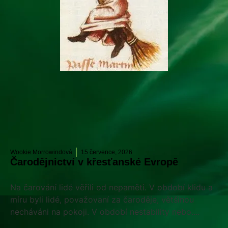
Wookie Morrowindová
15 července, 2026
Čarodějnictví v křesťanské Evropě
Na čarování lidé věřili od nepaměti. V období klidu a
míru byli lidé, považovaní za čaroděje, většinou
necháváni na pokoji. V období nestability nebo....