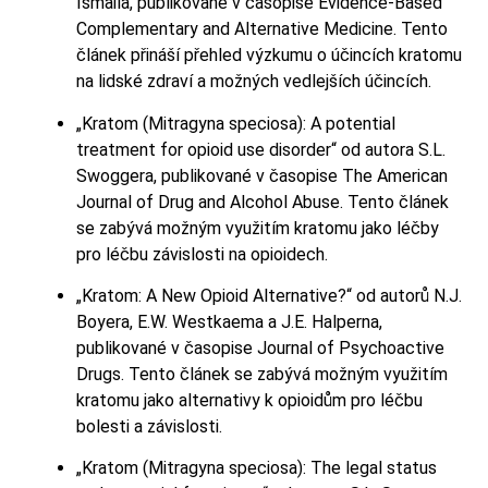
Ismaila, publikované v časopise Evidence-Based
Complementary and Alternative Medicine. Tento
článek přináší přehled výzkumu o účincích kratomu
na lidské zdraví a možných vedlejších účincích.
„Kratom (Mitragyna speciosa): A potential
treatment for opioid use disorder“ od autora S.L.
Swoggera, publikované v časopise The American
Journal of Drug and Alcohol Abuse. Tento článek
se zabývá možným využitím kratomu jako léčby
pro léčbu závislosti na opioidech.
„Kratom: A New Opioid Alternative?“ od autorů N.J.
Boyera, E.W. Westkaema a J.E. Halperna,
publikované v časopise Journal of Psychoactive
Drugs. Tento článek se zabývá možným využitím
kratomu jako alternativy k opioidům pro léčbu
bolesti a závislosti.
„Kratom (Mitragyna speciosa): The legal status