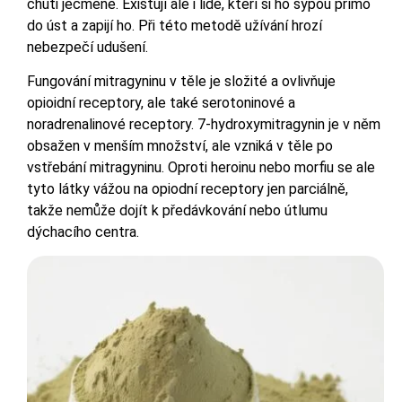
chuti ječmene. Existují ale i lidé, kteří si ho sypou přímo
do úst a zapijí ho. Při této metodě užívání hrozí
nebezpečí udušení.
Fungování mitragyninu v těle je složité a ovlivňuje
opioidní receptory, ale také serotoninové a
noradrenalinové receptory. 7-hydroxymitragynin je v něm
obsažen v menším množství, ale vzniká v těle po
vstřebání mitragyninu. Oproti heroinu nebo morfiu se ale
tyto látky vážou na opiodní receptory jen parciálně,
takže nemůže dojít k předávkování nebo útlumu
dýchacího centra.