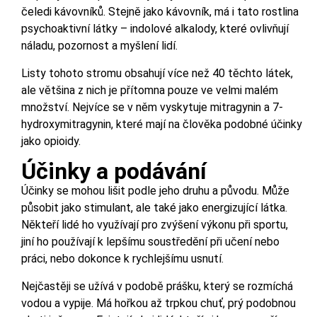
čeledi kávovníků. Stejně jako kávovník, má i tato rostlina
psychoaktivní látky – indolové alkalody, které ovlivňují
náladu, pozornost a myšlení lidí.
Listy tohoto stromu obsahují více než 40 těchto látek,
ale většina z nich je přítomna pouze ve velmi malém
množství. Nejvíce se v něm vyskytuje mitragynin a 7-
hydroxymitragynin, které mají na člověka podobné účinky
jako opioidy.
Účinky a podávání
Účinky se mohou lišit podle jeho druhu a původu. Může
působit jako stimulant, ale také jako energizující látka.
Někteří lidé ho využívají pro zvýšení výkonu při sportu,
jiní ho používají k lepšímu soustředění při učení nebo
práci, nebo dokonce k rychlejšímu usnutí.
Nejčastěji se užívá v podobě prášku, který se rozmíchá
vodou a vypije. Má hořkou až trpkou chuť, prý podobnou