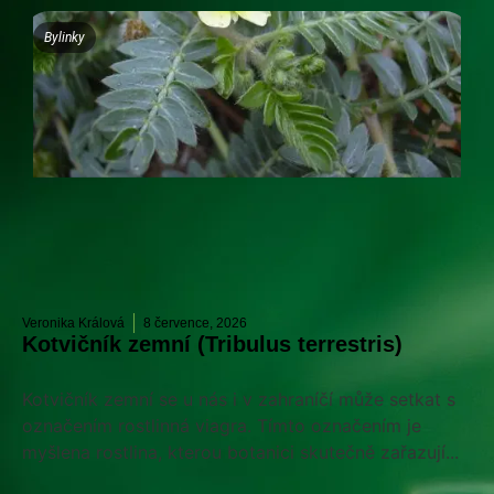
Bylinky
Veronika Králová
8 července, 2026
Kotvičník zemní (Tribulus terrestris)
Kotvičník zemní se u nás i v zahraníčí může setkat s
označením rostlinná viagra. Tímto označením je
myšlena rostlina, kterou botanici skutečně zařazují...