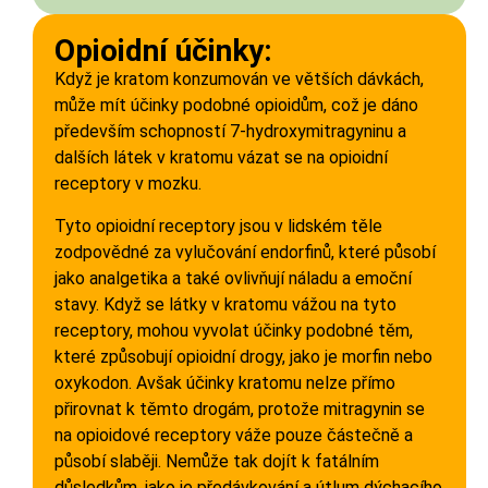
Opioidní účinky:
Když je kratom konzumován ve větších dávkách,
může mít účinky podobné opioidům, což je dáno
především schopností 7-hydroxymitragyninu a
dalších látek v kratomu vázat se na opioidní
receptory v mozku.
Tyto opioidní receptory jsou v lidském těle
zodpovědné za vylučování endorfinů, které působí
jako analgetika a také ovlivňují náladu a emoční
stavy. Když se látky v kratomu vážou na tyto
receptory, mohou vyvolat účinky podobné těm,
které způsobují opioidní drogy, jako je morfin nebo
oxykodon. Avšak účinky kratomu nelze přímo
přirovnat k těmto drogám, protože mitragynin se
na opioidové receptory váže pouze částečně a
působí slaběji. Nemůže tak dojít k fatálním
důsledkům, jako je předávkování a útlum dýchacího