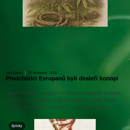
Jan Siwiec
20 července, 2026
Předchůdci Evropanů byli dealeři konopí
Dealeři konopí z kmenu Yamnaya ze střední Eurasie –
považován za jeden ze tří klíčových kmenů, které
založily evropskou civilizaci – se v této době...
Bylinky