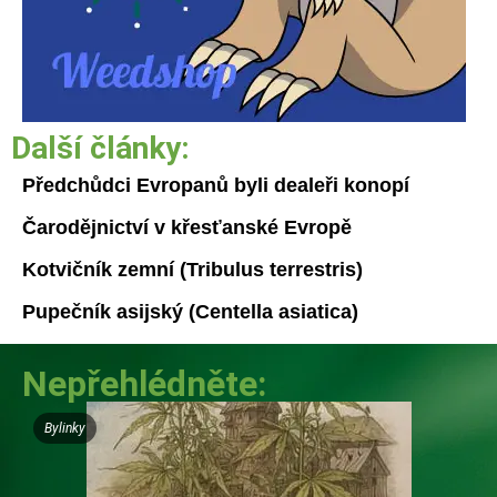
Další články:
Předchůdci Evropanů byli dealeři konopí
Čarodějnictví v křesťanské Evropě
Kotvičník zemní (Tribulus terrestris)
Pupečník asijský (Centella asiatica)
Nepřehlédněte:
Bylinky