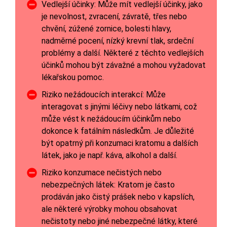
Vedlejší účinky: Může mít vedlejší účinky, jako
je nevolnost, zvracení, závratě, třes nebo
chvění, zúžené zornice, bolesti hlavy,
nadměrné pocení, nízký krevní tlak, srdeční
problémy a další. Některé z těchto vedlejších
účinků mohou být závažné a mohou vyžadovat
lékařskou pomoc.
Riziko nežádoucích interakcí: Může
interagovat s jinými léčivy nebo látkami, což
může vést k nežádoucím účinkům nebo
dokonce k fatálním následkům. Je důležité
být opatrný při konzumaci kratomu a dalších
látek, jako je např. káva, alkohol a další.
Riziko konzumace nečistých nebo
nebezpečných látek: Kratom je často
prodáván jako čistý prášek nebo v kapslích,
ale některé výrobky mohou obsahovat
nečistoty nebo jiné nebezpečné látky, které