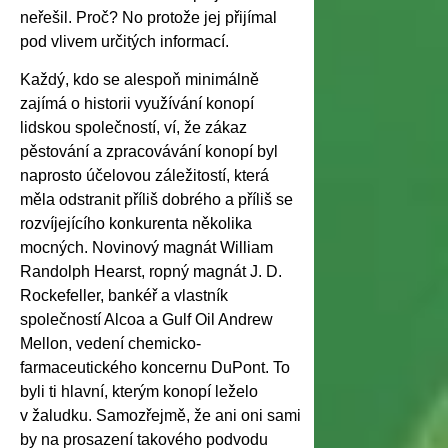
neřešil. Proč? No protože jej přijímal
pod vlivem určitých informací.
Každý, kdo se alespoň minimálně
zajímá o historii využívání konopí
lidskou společností, ví, že zákaz
pěstování a zpracovávání konopí byl
naprosto účelovou záležitostí, která
měla odstranit příliš dobrého a příliš se
rozvíjejícího konkurenta několika
mocných. Novinový magnát William
Randolph Hearst, ropný magnát J. D.
Rockefeller, bankéř a vlastník
společností Alcoa a Gulf Oil Andrew
Mellon, vedení chemicko-
farmaceutického koncernu DuPont. To
byli ti hlavní, kterým konopí leželo
v žaludku. Samozřejmě, že ani oni sami
by na prosazení takového podvodu