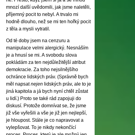
mnozí další uvědomili, jak jsme naletěli,
příjemný pocit to nebyl. A trvalo mi
hodně dlouho, než se mi ten hořký pocit
z těla a mysli vytratil.
Od té doby jsem na cenzuru a
manipulace velmi alergický. Nesnáším
je a hnusí se mi. A svobodu slova
pokládám za ten nejdůležitější atribut
demokracie. Za toho nejsilnějšího
ochránce lidských práv. (Správně bych
měl napsat
nejen
lidských práv, ale to je
jiná kapitola a já bych nyní chtěl zůstat
u lidí.) Proto se také rád zapojuji do
diskusí. Protože domnívat se, že jsme
již vše vyřešili a vše je již jen nejlepší,
je hloupost. Stále je co napravovat a
vylepšovat. To je nikdy nekončící
proces. Proces, který je ale možný jen