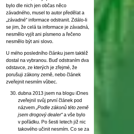
bylo dle nich jen občas něco
závadného, musel to autor předělat a
„závadné“ informace odstranit. Zdálo-li
se jim, že celá ta informace je závadná,
nesmělo vyjít ani písmeno a řečeno
nesmělo být ani slovo.
U mého posledního článku jsem taktéž
dostal na vybranou. Buď odstraním dva
odstavce, ze kterých je zřejmé, že
porušuji zákony země, nebo článek
zveřejnit nesmím vůbec.
dubna 2013 jsem na blogu iDnes
zveřejnil svůj první článek pod
názvem
„Podle zákonů této země
jsem drogový dealer“
a vše bylo
v pořádku. Po šesti letech již nic
takového učinit nesmím. Co se za