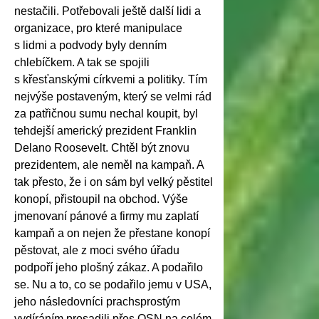
nestačili. Potřebovali ještě další lidi a
organizace, pro které manipulace
s lidmi a podvody byly denním
chlebíčkem. A tak se spojili
s křesťanskými církvemi a politiky. Tím
nejvýše postaveným, který se velmi rád
za patřičnou sumu nechal koupit, byl
tehdejší americký prezident Franklin
Delano Roosevelt. Chtěl být znovu
prezidentem, ale neměl na kampaň. A
tak přesto, že i on sám byl velký pěstitel
konopí, přistoupil na obchod. Výše
jmenovaní pánové a firmy mu zaplatí
kampaň a on nejen že přestane konopí
pěstovat, ale z moci svého úřadu
podpoří jeho plošný zákaz. A podařilo
se. Nu a to, co se podařilo jemu v USA,
jeho následovníci prachsprostým
vydíráním prosadili přes OSN na celém