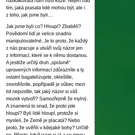
naskakovala nám husí kůže. Nejen nad
tím, jaká prasata lidé mohou být, ale i
z toho, jak jsme byli…
Jak jsme byli co? Hloupí? Zbabělí?
Povědomí lidí je velice snadno
manipulovatelné. Je to proto, že každý
z nás pracuje a utváří svůj názor jen
z informací, které se k němu dostanou.
A jestliže určitý druh „správně“
upravených informací zdůrazníte a ty
ostatní bagatelizujete, okleštíte,
zesměšníte, popřípadě je vůbec mezi
lid nepustíte, tak jaký názor si váš
mozek vytvoří? Samozřejmě že mylný.
A znamená to snad, že proto jste
hloupí? Byli lidé hloupí, protože si
mysleli, že Země je placatá? Nebo
proto, že uvěřili v kdejaké bohy? Určitě
ne. Přesto, když jsem si já a se mnou