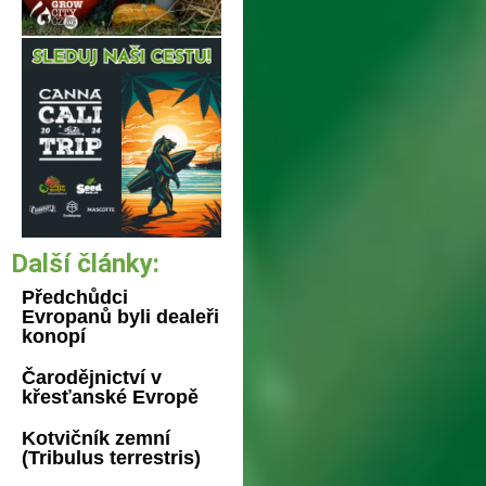
Další články:
Předchůdci
Evropanů byli dealeři
konopí
Čarodějnictví v
křesťanské Evropě
Kotvičník zemní
(Tribulus terrestris)