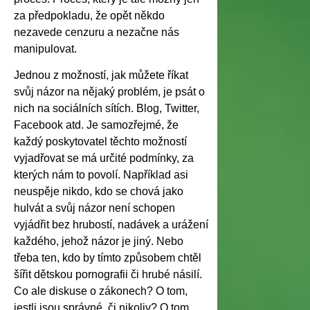
za předpokladu, že opět někdo
nezavede cenzuru a nezačne nás
manipulovat.
Jednou z možností, jak můžete říkat
svůj názor na nějaký problém, je psát o
nich na sociálních sítích. Blog, Twitter,
Facebook atd. Je samozřejmé, že
každý poskytovatel těchto možností
vyjadřovat se má určité podmínky, za
kterých nám to povolí. Například asi
neuspěje nikdo, kdo se chová jako
hulvát a svůj názor není schopen
vyjádřit bez hrubostí, nadávek a urážení
každého, jehož názor je jiný. Nebo
třeba ten, kdo by tímto způsobem chtěl
šířit dětskou pornografii či hrubé násilí.
Co ale diskuse o zákonech? O tom,
jestli jsou správné, či nikoliv? O tom,