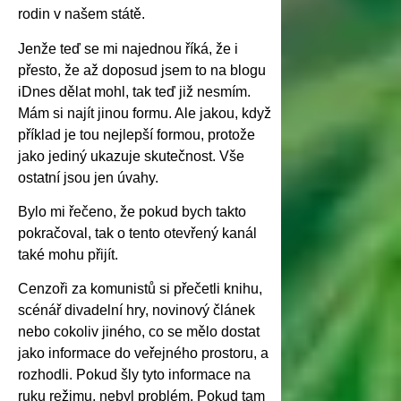
rodin v našem státě.
Jenže teď se mi najednou říká, že i
přesto, že až doposud jsem to na blogu
iDnes dělat mohl, tak teď již nesmím.
Mám si najít jinou formu. Ale jakou, když
příklad je tou nejlepší formou, protože
jako jediný ukazuje skutečnost. Vše
ostatní jsou jen úvahy.
Bylo mi řečeno, že pokud bych takto
pokračoval, tak o tento otevřený kanál
také mohu přijít.
Cenzoři za komunistů si přečetli knihu,
scénář divadelní hry, novinový článek
nebo cokoliv jiného, co se mělo dostat
jako informace do veřejného prostoru, a
rozhodli. Pokud šly tyto informace na
ruku režimu, nebyl problém. Pokud tam