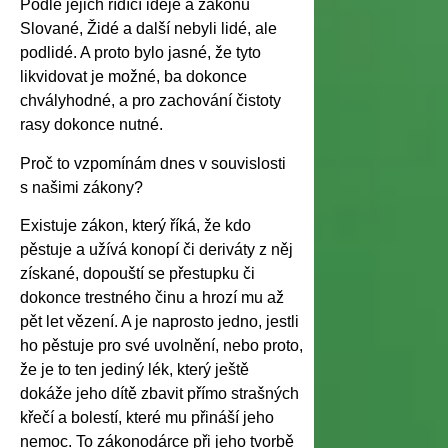
Podle jejich řídící ideje a zákonů
Slované, Židé a další nebyli lidé, ale
podlidé. A proto bylo jasné, že tyto
likvidovat je možné, ba dokonce
chvályhodné, a pro zachování čistoty
rasy dokonce nutné.
Proč to vzpomínám dnes v souvislosti
s našimi zákony?
Existuje zákon, který říká, že kdo
pěstuje a užívá konopí či deriváty z něj
získané, dopouští se přestupku či
dokonce trestného činu a hrozí mu až
pět let vězení. A je naprosto jedno, jestli
ho pěstuje pro své uvolnění, nebo proto,
že je to ten jediný lék, který ještě
dokáže jeho dítě zbavit přímo strašných
křečí a bolestí, které mu přináší jeho
nemoc. To zákonodárce při jeho tvorbě