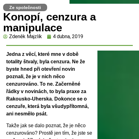
Ze společnosti
Konopí, cenzura a
manipulace
Zdeněk Majzlík
4 dubna, 2019
Jedna z věcí, které mne v době
totality štvaly, byla cenzura. Ne že
byste hned při otevření novin
poznali, že je v nich něco
cenzurováno. To ne. Začerněné
řádky v novinách, to byla praxe za
Rakousko-Uherska. Dokonce se o
cenzuře, která byla všudypřítomná,
ani nesmělo psát.
Takže jak se dalo poznat, že je něco
cenzurováno? Prostě jen tím, že jste se