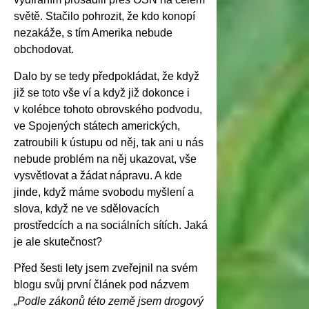
světě. Stačilo pohrozit, že kdo konopí
nezakáže, s tím Amerika nebude
obchodovat.
Dalo by se tedy předpokládat, že když
již se toto vše ví a když již dokonce i
v kolébce tohoto obrovského podvodu,
ve Spojených státech amerických,
zatroubili k ústupu od něj, tak ani u nás
nebude problém na něj ukazovat, vše
vysvětlovat a žádat nápravu. A kde
jinde, když máme svobodu myšlení a
slova, když ne ve sdělovacích
prostředcích a na sociálních sítích. Jaká
je ale skutečnost?
Před šesti lety jsem zveřejnil na svém
blogu svůj první článek pod názvem
„Podle zákonů této země jsem drogový