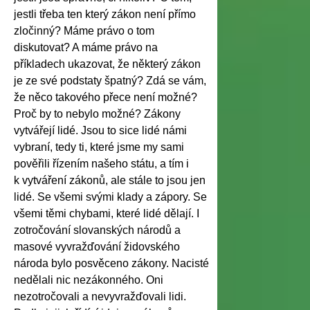
jestli třeba ten který zákon není přímo
zločinný? Máme právo o tom
diskutovat? A máme právo na
příkladech ukazovat, že některý zákon
je ze své podstaty špatný? Zdá se vám,
že něco takového přece není možné?
Proč by to nebylo možné? Zákony
vytvářejí lidé. Jsou to sice lidé námi
vybraní, tedy ti, které jsme my sami
pověřili řízením našeho státu, a tím i
k vytváření zákonů, ale stále to jsou jen
lidé. Se všemi svými klady a zápory. Se
všemi těmi chybami, které lidé dělají. I
zotročování slovanských národů a
masové vyvražďování židovského
národa bylo posvěceno zákony. Nacisté
nedělali nic nezákonného. Oni
nezotročovali a nevyvražďovali lidi.