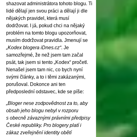
shazovat administrátora tohoto blogu. Ti
lidé dělají jen svou práci a dělají ji dle
nějakých pravidel, která musí
dodržovat. I já, pokud chci na nějaký
problém na tomto blogu upozorňovat,
musím dodržovat pravidla. Jmenují
se
„Kodex blogera iDnes.cz“
. Je
samozřejmé, že než jsem tam začal
psát, tak jsem si tento „Kodex“ pročetl.
Nenašel jsem tam nic, co bych nyní
svými články, a to i těmi zakázanými,
porušoval. Dokonce ani ten
předposlední odstavec, kde se píše:
„Bloger nese zodpovědnost za to, aby
obsah jeho blogu nebyl v rozporu
s obecně závaznými právními předpisy
České republiky. Pro blogery platí i
zákaz zveřejnění identity obětí