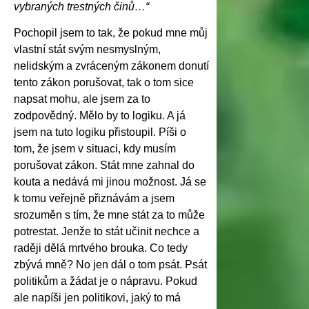
vybraných trestných činů…“
Pochopil jsem to tak, že pokud mne můj
vlastní stát svým nesmyslným,
nelidským a zvráceným zákonem donutí
tento zákon porušovat, tak o tom sice
napsat mohu, ale jsem za to
zodpovědný. Mělo by to logiku. A já
jsem na tuto logiku přistoupil. Píši o
tom, že jsem v situaci, kdy musím
porušovat zákon. Stát mne zahnal do
kouta a nedává mi jinou možnost. Já se
k tomu veřejně přiznávám a jsem
srozuměn s tím, že mne stát za to může
potrestat. Jenže to stát učinit nechce a
raději dělá mrtvého brouka. Co tedy
zbývá mně? No jen dál o tom psát. Psát
politikům a žádat je o nápravu. Pokud
ale napíši jen politikovi, jaký to má