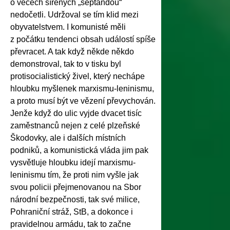
o věcech šířených „šeptandou“
nedočetli. Udržoval se tím klid mezi
obyvatelstvem. I komunisté měli
z počátku tendenci obsah událostí spíše
převracet. A tak když někde někdo
demonstroval, tak to v tisku byl
protisocialistický živel, který nechápe
hloubku myšlenek marxismu-leninismu,
a proto musí být ve vězení převychován.
Jenže když do ulic vyjde dvacet tisíc
zaměstnanců nejen z celé plzeňské
Škodovky, ale i dalších místních
podniků, a komunistická vláda jim pak
vysvětluje hloubku idejí marxismu-
leninismu tím, že proti nim vyšle jak
svou policii přejmenovanou na Sbor
národní bezpečnosti, tak své milice,
Pohraniční stráž, StB, a dokonce i
pravidelnou armádu, tak to začne