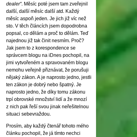
dealer“
.
Měsíc poté jsem tam zveřejnil
další, další měsíc další atd. Každý
měsíc aspoň jeden. Je jich již víc než
sto. V těch článcích jsem dopodrobna
popsal, co dělám a proč to dělám. Teď
najednou již tak činit nesmím. Proč?
Jak jsem to z korespondence se
správcem blogu na iDnes pochopil, na
jimi vytvořeném a spravovaném blogu
nemohu veřejně přiznávat, že porušuji
nějaký zákon. A je naprosto jedno, jestli
ten zákon je dobrý nebo špatný. Je
naprosto jedno, že díky tomu zákonu
trpí obrovské množství lidí a že mnozí
z nich pak řeší svou jinak neřešitelnou
situaci sebevraždou.
Prosím, aby každý čtenář tohoto mého
článku pochopil, že já tímto nechci