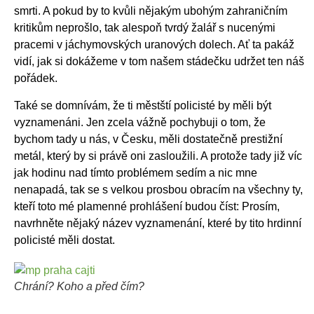
smrti. A pokud by to kvůli nějakým ubohým zahraničním
kritikům neprošlo, tak alespoň tvrdý žalář s nucenými
pracemi v jáchymovských uranových dolech. Ať ta pakáž
vidí, jak si dokážeme v tom našem stádečku udržet ten náš
pořádek.
Také se domnívám, že ti městští policisté by měli být
vyznamenáni. Jen zcela vážně pochybuji o tom, že
bychom tady u nás, v Česku, měli dostatečně prestižní
metál, který by si právě oni zasloužili. A protože tady již víc
jak hodinu nad tímto problémem sedím a nic mne
nenapadá, tak se s velkou prosbou obracím na všechny ty,
kteří toto mé plamenné prohlášení budou číst: Prosím,
navrhněte nějaký název vyznamenání, které by tito hrdinní
policisté měli dostat.
Chrání? Koho a před čím?