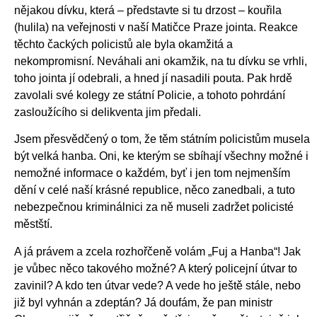
nějakou dívku, která – představte si tu drzost – kouřila
(hulila) na veřejnosti v naší Matičce Praze jointa. Reakce
těchto čackých policistů ale byla okamžitá a
nekompromisní. Neváhali ani okamžik, na tu dívku se vrhli,
toho jointa jí odebrali, a hned jí nasadili pouta. Pak hrdě
zavolali své kolegy ze státní Policie, a tohoto pohrdání
zasloužícího si delikventa jim předali.
Jsem přesvědčený o tom, že těm státním policistům musela
být velká hanba. Oni, ke kterým se sbíhají všechny možné i
nemožné informace o každém, byť i jen tom nejmenším
dění v celé naší krásné republice, něco zanedbali, a tuto
nebezpečnou kriminálnici za ně museli zadržet policisté
městští.
A já právem a zcela rozhořčeně volám „Fuj a Hanba“! Jak
je vůbec něco takového možné? A který policejní útvar to
zavinil? A kdo ten útvar vede? A vede ho ještě stále, nebo
již byl vyhnán a zdeptán? Já doufám, že pan ministr