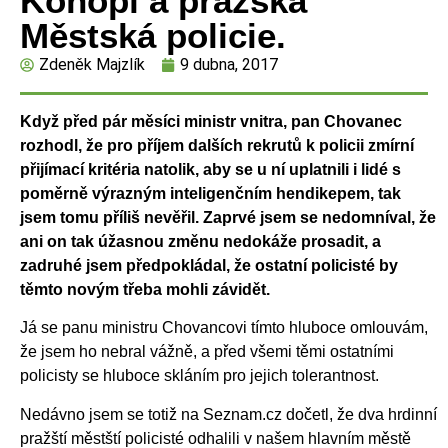
Konopí a pražská
Městská policie.
Zdeněk Majzlík
9 dubna, 2017
Když před pár měsíci ministr vnitra, pan Chovanec
rozhodl, že pro příjem dalších rekrutů k policii zmírní
přijímací kritéria natolik, aby se u ní uplatnili i lidé s
poměrně výrazným inteligenčním hendikepem, tak
jsem tomu příliš nevěřil. Zaprvé jsem se nedomníval, že
ani on tak úžasnou změnu nedokáže prosadit, a
zadruhé jsem předpokládal, že ostatní policisté by
těmto novým třeba mohli závidět.
Já se panu ministru Chovancovi tímto hluboce omlouvám,
že jsem ho nebral vážně, a před všemi těmi ostatními
policisty se hluboce skláním pro jejich tolerantnost.
Nedávno jsem se totiž na Seznam.cz dočetl, že dva hrdinní
pražští městští policisté odhalili v našem hlavním městě