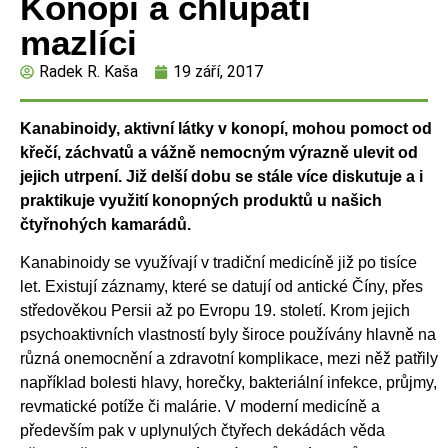
Konopí a chlupatí
mazlíci
Radek R. Kaša
19 září, 2017
Kanabinoidy, aktivní látky v konopí, mohou pomoct od
křečí, záchvatů a vážně nemocným výrazně ulevit od
jejich utrpení. Již delší dobu se stále více diskutuje a i
praktikuje využití konopných produktů u našich
čtyřnohých kamarádů.
Kanabinoidy se využívají v tradiční medicíně již po tisíce
let. Existují záznamy, které se datují od antické Číny, přes
středověkou Persii až po Evropu 19. století. Krom jejich
psychoaktivních vlastností byly široce používány hlavně na
různá onemocnění a zdravotní komplikace, mezi něž patřily
například bolesti hlavy, horečky, bakteriální infekce, průjmy,
revmatické potíže či malárie. V moderní medicíně a
především pak v uplynulých čtyřech dekádách věda