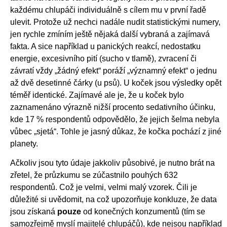
každému chlupáči individuálně s cílem mu v první řadě
ulevit. Protože už nechci nadále nudit statistickými numery,
jen rychle zmíním ještě nějaká další vybraná a zajímavá
fakta. A sice například u panických reakcí, nedostatku
energie, excesivního pití (sucho v tlamě), zvracení či
závratí vždy „žádný efekt“ poráží „významný efekt“ o jednu
až dvě desetinné čárky (u psů). U koček jsou výsledky opět
téměř identické. Zajímavé ale je, že u koček bylo
zaznamenáno výrazně nižší procento sedativního účinku,
kde 17 % respondentů odpovědělo, že jejich šelma nebyla
vůbec „sjetá“. Tohle je jasný důkaz, že kočka pochází z jiné
planety.
Ačkoliv jsou tyto údaje jakkoliv působivé, je nutno brát na
zřetel, že průzkumu se zúčastnilo pouhých 632
respondentů. Což je velmi, velmi malý vzorek. Čili je
důležité si uvědomit, na což upozorňuje konkluze, že data
jsou získaná
pouze
od konečných konzumentů (tím se
samozřejmě myslí majitelé chlupáčů), kde nejsou například