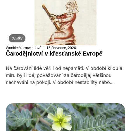
Bylinky
Wookie Morrowindová
15 července, 2026
Čarodějnictví v křesťanské Evropě
Na čarování lidé věřili od nepaměti. V období klidu a
míru byli lidé, považovaní za čaroděje, většinou
necháváni na pokoji. V období nestability nebo....