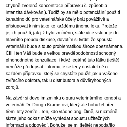
chybně zvolená koncentrace přípravku či způsob a
intenzita dávkování). Tudíž by se mělo potenciální použití
kanabinoidů pro veterinářské účely brát povážlivě a
přistupovat k nim jako ke každému jinému léku. Protože
jejich použití, jak již bylo zmíněno, stále více vstupuje do
hlavního proudu diskuse, dovolím si tvrdit, že spousta
veterinářů bude s touto problematikou široce obeznámena.
Čili i ten Váš bude s velkou pravděpodobností schopný
plnohodnotné konzultace, i když legálně tuto látku (ještě)
nemůže předepsat. Informujte se tedy dostatečně o
každém přípravku, který se chystáte použít jak u Vašeho
zvířecího doktora, tak u distributora a důvěryhodných
zdrojů.
Na závěr si dovolím zmínku o guru veterinárního konopí a
veterináři Dr. Dougu Kramerovi, který ale bohužel před
třemi lety zemřel. Ten, kdo vládne angličtině, si nicméně
skrze jeho odkaz může vyhledat spoustu užitečných
informací a odpovědí. Bohužel se mi (ještě) nepodařilo