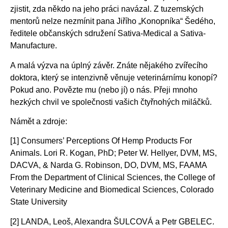
zjistit, zda někdo na jeho práci navázal. Z tuzemských
mentorů nelze nezmínit pana Jiřího „Konopníka“ Šedého,
ředitele občanských sdružení Sativa-Medical a Sativa-
Manufacture.
A malá výzva na úplný závěr. Znáte nějakého zvířecího
doktora, který se intenzivně věnuje veterinárnímu konopí?
Pokud ano. Povězte mu (nebo jí) o nás. Přeji mnoho
hezkých chvil ve společnosti vašich čtyřnohých miláčků.
Námět a zdroje:
[1] Consumers’ Perceptions Of Hemp Products For
Animals. Lori R. Kogan, PhD; Peter W. Hellyer, DVM, MS,
DACVA, & Narda G. Robinson, DO, DVM, MS, FAAMA
From the Department of Clinical Sciences, the College of
Veterinary Medicine and Biomedical Sciences, Colorado
State University
[2] LANDA, Leoš, Alexandra ŠULCOVÁ a Petr GBELEC.