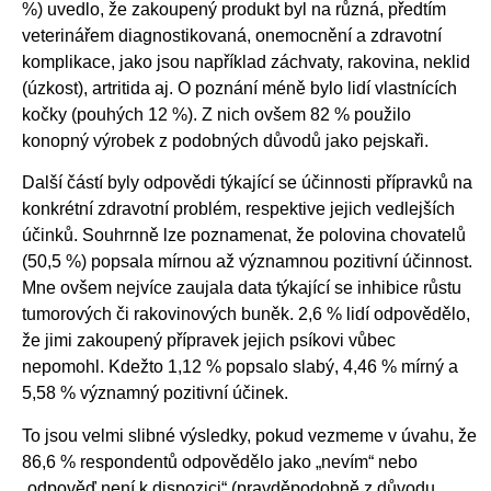
%) uvedlo, že zakoupený produkt byl na různá, předtím
veterinářem diagnostikovaná, onemocnění a zdravotní
komplikace, jako jsou například záchvaty, rakovina, neklid
(úzkost), artritida aj. O poznání méně bylo lidí vlastnících
kočky (pouhých 12 %). Z nich ovšem 82 % použilo
konopný výrobek z podobných důvodů jako pejskaři.
Další částí byly odpovědi týkající se účinnosti přípravků na
konkrétní zdravotní problém, respektive jejich vedlejších
účinků. Souhrnně lze poznamenat, že polovina chovatelů
(50,5 %) popsala mírnou až významnou pozitivní účinnost.
Mne ovšem nejvíce zaujala data týkající se inhibice růstu
tumorových či rakovinových buněk. 2,6 % lidí odpovědělo,
že jimi zakoupený přípravek jejich psíkovi vůbec
nepomohl. Kdežto 1,12 % popsalo slabý, 4,46 % mírný a
5,58 % významný pozitivní účinek.
To jsou velmi slibné výsledky, pokud vezmeme v úvahu, že
86,6 % respondentů odpovědělo jako „nevím“ nebo
„odpověď není k dispozici“ (pravděpodobně z důvodu