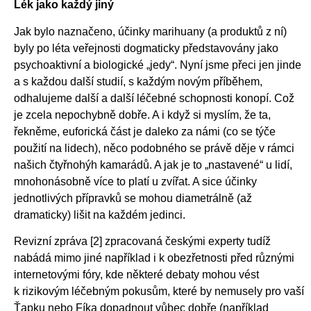
Lék jako každý jiný
Jak bylo naznačeno, účinky marihuany (a produktů z ní)
byly po léta veřejnosti dogmaticky představovány jako
psychoaktivní a biologické „jedy“. Nyní jsme přeci jen jinde
a s každou další studií, s každým novým příběhem,
odhalujeme další a další léčebné schopnosti konopí. Což
je zcela nepochybně dobře. A i když si myslím, že ta,
řekněme, euforická část je daleko za námi (co se týče
použití na lidech), něco podobného se právě děje v rámci
našich čtyřnohýh kamarádů. A jak je to „nastavené“ u lidí,
mnohonásobně více to platí u zvířat. A sice účinky
jednotlivých přípravků se mohou diametrálně (až
dramaticky) lišit na každém jedinci.
Revizní zpráva [2] zpracovaná českými experty tudíž
nabádá mimo jiné například i k obezřetnosti před různými
internetovými fóry, kde některé debaty mohou vést
k rizikovým léčebným pokusům, které by nemusely pro vaší
Ťapku nebo Fíka dopadnout vůbec dobře (například