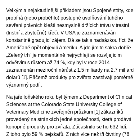
Velkým a nejaktuálnější příkladem jsou Spojené státy, kde
probíhá (nebo proběhlo) postupné uvolňování tuhého
sevření právních kleští nesmyslně držících trávu v trestní
(tristní a zbytečné) křeči. V USA je zaznamenáván
konstantně gradující zájem. Dá se tak s nadsázkou říct, že
Američané opět objevili Ameriku. A jde jim to sakra dobře.
„Zelený trh“ je momentálně nejrychleji se rozvíjejícím
odvětvím s růstem až 74 %, kdy byl v roce 2014
zaznamenán meziroční nárůst z 1,5 miliardy na 2,7 miliard
dolarů [1]. Přičemž produkty pro zvířata zastávají poměrně
významný podíl.
Na jaře loňského roku byl týmem z Department of Clinical
Sciences at the Colorado State University College of
Veterinary Medicine zveřejněn průzkum [1] zákazníků
provedený na stránkách jedné společnosti, která prodává
konopné produkty pro zvířata. Zúčastnilo se ho 632 lidí.
Z toho bylo 59 % pejskařů. Z nich více než tři čtvrtiny (78