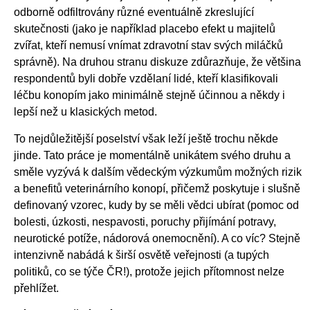
odborně odfiltrovány různé eventuálně zkreslující
skutečnosti (jako je například placebo efekt u majitelů
zvířat, kteří nemusí vnímat zdravotní stav svých miláčků
správně). Na druhou stranu diskuze zdůrazňuje, že většina
respondentů byli dobře vzdělaní lidé, kteří klasifikovali
léčbu konopím jako minimálně stejně účinnou a někdy i
lepší než u klasických metod.
To nejdůležitější poselství však leží ještě trochu někde
jinde. Tato práce je momentálně unikátem svého druhu a
směle vyzývá k dalším vědeckým výzkumům možných rizik
a benefitů veterinárního konopí, přičemž poskytuje i slušně
definovaný vzorec, kudy by se měli vědci ubírat (pomoc od
bolesti, úzkosti, nespavosti, poruchy přijímání potravy,
neurotické potíže, nádorová onemocnění). A co víc? Stejně
intenzivně nabádá k širší osvětě veřejnosti (a tupých
politiků, co se týče ČR!), protože jejich přítomnost nelze
přehlížet.