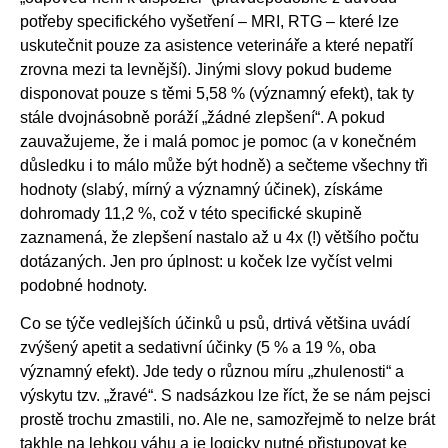
potřeby specifického vyšetření – MRI, RTG – které lze
uskutečnit pouze za asistence veterináře a které nepatří
zrovna mezi ta levnější). Jinými slovy pokud budeme
disponovat pouze s těmi 5,58 % (významný efekt), tak ty
stále dvojnásobně poráží „žádné zlepšení“. A pokud
zauvažujeme, že i malá pomoc je pomoc (a v konečném
důsledku i to málo může být hodně) a sečteme všechny tři
hodnoty (slabý, mírný a významný účinek), získáme
dohromady 11,2 %, což v této specifické skupině
zaznamená, že zlepšení nastalo až u 4x (!) většího počtu
dotázaných. Jen pro úplnost: u koček lze vyčíst velmi
podobné hodnoty.
Co se týče vedlejších účinků u psů, drtivá většina uvádí
zvýšený apetit a sedativní účinky (5 % a 19 %, oba
významný efekt). Jde tedy o různou míru „zhulenosti“ a
výskytu tzv. „žravé“. S nadsázkou lze říct, že se nám pejsci
prostě trochu zmastili, no. Ale ne, samozřejmě to nelze brát
takhle na lehkou váhu a je logicky nutné přistupovat ke