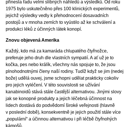
přinesla řadu velmi slibných náhledů a výsledků. Od roku
1975 bylo uskutečněno přes 100 klinických experimentů,
jejichž výsledky vedly k přehodnocení dosavadních
postojů a v mnoha zemích to vyústilo až ke schválení a
produkci léků z účinných látek konopí.
Znovu objevená Amerika
Každý, kdo má za kamaráda chlupatého čtyřnožce,
preferuje jeho druh dle vlastních sympatií. A ať už je to
kočka, pes nebo králík, všechny nás spojuje to, že jsou
plnohodnotnými členy naší rodiny. Tudíž když se jim (nedej
bože) udělá ouvej, jsme schopni udělat prakticky cokoliv
pro jejich vyléčení. V této souvislosti se užívání
kanabinoidů stává stále častější alternativou. Jinými slovy
jak se konopné produkty a jejich léčebná účinnost na
lidech dostává do podvědomí široké veřejnosti (hlavně
v poslední době), konsekventně je jejich použití stále více
„populární“ a účinnou alternativou i při léčbě čtyřnohých
kámošů.