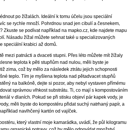
édnout po žížalách. Ideální k tomu účelu jsou speciální
avíc se rychle množí. Pohrdnou snad jen cibulí a česnekem,
at? Zkuste se podívat například na mapko.cz, kde najdete mapu
lí. Násadu žížal můžete sehnat také u specializovaných
e speciální krabici až domů.
ě mezi patnácti a dvaceti stupni. Přes léto můžete mít žížaly
lesne teplota k pěti stupňům nad nulou, měli byste je
tiž zima, což by mělo za následek ztrátu jejich schopnosti
išné teplo. Tím je myšlena teplota nad pětadvacet stupňů
těný na balkóně, dejte si pozor, aby nebyl vystaven přímému
edovat správnou vlhkost substrátu. Ti, co mají s kompostováním
riál v dlaních. Pokud se při stisku objeví pár kapek vody, je
vody, měli byste do kompostéru přidat suchý natrhaný papír, a
 například navlhčený kartón od vajíček.
téru, který vlastní moje kamarádka, uvádí, že půl kilogramu
ogramu organické potravy, což by mělo odpovídat množství