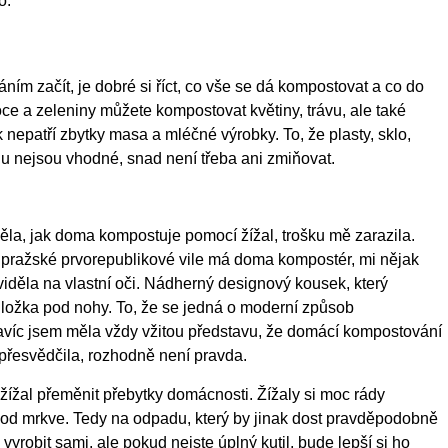
vo.
ím začít, je dobré si říct, co vše se dá kompostovat a co do
e a zeleniny můžete kompostovat květiny, trávu, ale také
epatří zbytky masa a mléčné výrobky. To, že plasty, sklo,
u nejsou vhodné, snad není třeba ani zmiňovat.
la, jak doma kompostuje pomocí žížal, trošku mě zarazila.
v pražské prvorepublikové vile má doma kompostér, mi nějak
děla na vlastní oči. Nádherný designový kousek, který
ložka pod nohy. To, že se jedná o moderní způsob
víc jsem měla vždy vžitou představu, že domácí kompostování
a přesvědčila, rozhodně není pravda.
žížal přeměnit přebytky domácnosti. Žížaly si moc rády
od mrkve. Tedy na odpadu, který by jinak dost pravděpodobně
vyrobit sami, ale pokud nejste úplný kutil, bude lepší si ho