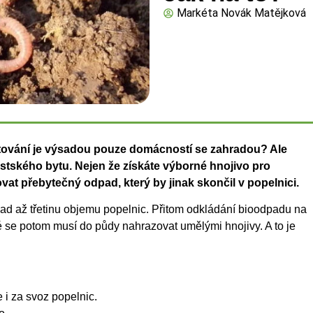
Markéta Novák Matějková
stování je výsadou pouze domácností se zahradou? Ale
tského bytu. Nejen že získáte výborné hnojivo pro
ovat přebytečný odpad, který by jinak skončil v popelnici.
pad až třetinu objemu popelnic. Přitom odkládání bioodpadu na
é se potom musí do půdy nahrazovat umělými hnojivy. A to je
 i za svoz popelnic.