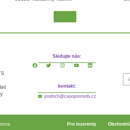
Více
Sledujte nás:
TS
kontakt:
ání
vý
jindrich@casopisroots.cz
zena.
Pro inzerenty
Obchodní