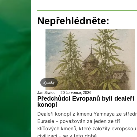
Nepřehlédněte:
Bylinky
Jan Siwiec
20 července, 2026
Předchůdci Evropanů byli dealeři
konopí
Dealeři konopí z kmenu Yamnaya ze středn
Eurasie – považován za jeden ze tří
klíčových kmenů, které založily evropskou
civilizaci – se v této době...