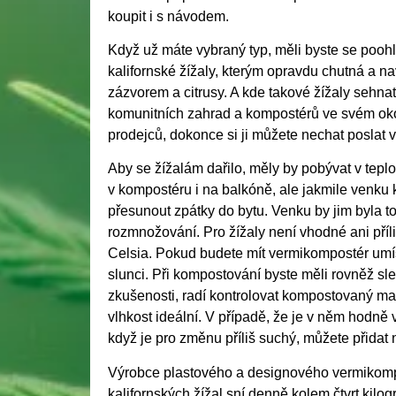
koupit i s návodem.
Když už máte vybraný typ, měli byste se poohl
kalifornské žížaly, kterým opravdu chutná a n
zázvorem a citrusy. A kde takové žížaly sehn
komunitních zahrad a kompostérů ve svém oko
prodejců, dokonce si ji můžete nechat poslat v
Aby se žížalám dařilo, měly by pobývat v teplot
v kompostéru i na balkóně, ale jakmile venku k
přesunout zpátky do bytu. Venku by jim byla to
rozmnožování. Pro žížaly není vhodné ani příl
Celsia. Pokud budete mít vermikompostér umís
slunci. Při kompostování byste měli rovněž sl
zkušenosti, radí kontrolovat kompostovaný mate
vlhkost ideální. V případě, že je v něm hodně 
když je pro změnu příliš suchý, můžete přidat
Výrobce plastového a designového vermikompos
kalifornských žížal sní denně kolem čtvrt kil