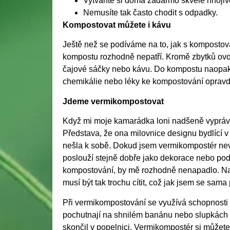
Vytváříte si doma zadarmo skvělé hnoji
Nemusíte tak často chodit s odpadky.
Kompostovat můžete i kávu
Ještě než se podíváme na to, jak s kompostován
kompostu rozhodně nepatří. Kromě zbytků ovoc
čajové sáčky nebo kávu. Do kompostu naopak n
chemikálie nebo léky ke kompostování opravd
Jdeme vermikompostovat
Když mi moje kamarádka loni nadšeně vyprávě
Představa, že ona milovnice designu bydlící 
nešla k sobě. Dokud jsem vermikompostér nevi
poslouží stejně dobře jako dekorace nebo pod
kompostování, by mě rozhodně nenapadlo. Na
musí být tak trochu cítit, což jak jsem se sam
Při vermikompostování se využívá schopnosti 
pochutnají na shnilém banánu nebo slupkách 
skončil v popelnici. Vermikompostér si můžete 