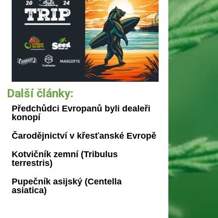
Další články:
Předchůdci Evropanů byli dealeři
konopí
Čarodějnictví v křesťanské Evropě
Kotvičník zemní (Tribulus
terrestris)
Pupečník asijský (Centella
asiatica)