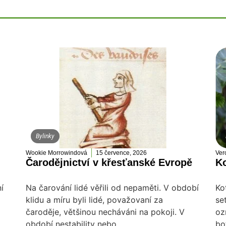
Bylinky
Wookie Morrowindová
15 července, 2026
Ver
Čarodějnictví v křesťanské Evropě
Ko
í
Na čarování lidé věřili od nepaměti. V období
Ko
klidu a míru byli lidé, považovaní za
se
čaroděje, většinou necháváni na pokoji. V
oz
období nestability nebo....
bo