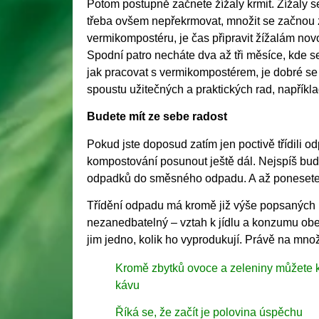
Potom postupně začnete žížaly krmit. Žížaly 
třeba ovšem nepřekrmovat, množit se začnou zh
vermikompostéru, je čas připravit žížalám novo
Spodní patro necháte dva až tři měsíce, kde 
jak pracovat s vermikompostérem, je dobré se
spoustu užitečných a praktických rad, napříkla
Budete mít ze sebe radost
Pokud jste doposud zatím jen poctivě třídili 
kompostování posunout ještě dál. Nejspíš bud
odpadků do směsného odpadu. A až ponesete p
Třídění odpadu má kromě již výše popsaných b
nezanedbatelný – vztah k jídlu a konzumu obecně
jim jedno, kolik ho vyprodukují. Právě na mno
Kromě zbytků ovoce a zeleniny můžete ko
kávu
Říká se, že začít je polovina úspěchu