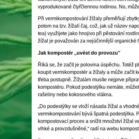
vyprodukované čtyřčlennou rodinou. No, můžete
Při vermikompostování žížaly přeměňují zbytk
potom na tzv. žížalí čaj, což, jak už název nap
tea) využijete jako hnojivo při pěstování rost
žížal je považován za nejúčinnější organické 
Jak kompostér „uvést do provozu“
Říká se, že začít je polovina úspěchu. Totéž p
koupit vermikompostér a žížaly a může začít 
třeba postupně. Žížalám musíte nejprve připrav
kompostéru. Pokud podestýlku nemáte, můžete ji
rašeliny nebo kokosového vlákna.
„Do podestýlky se vloží násada žížal a vhod
vermikompostování bývá špatná podestýlka. Př
kompostovací proces a snížit množství žížal 
vlhké a provzdušněné,“ radí na webu kompostu