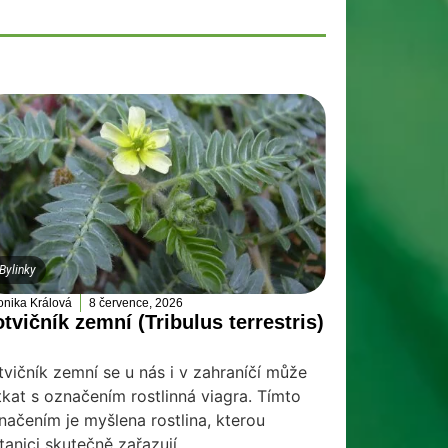
Bylinky
onika Králová
8 července, 2026
tvičník zemní (Tribulus terrestris)
tvičník zemní se u nás i v zahraníčí může
tkat s označením rostlinná viagra. Tímto
načením je myšlena rostlina, kterou
tanici skutečně zařazují...