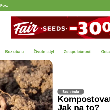
 Roots
Bez obalu
Životní styl
Ze společnosti
Osta
Bez obalu
Kompostovat 
Jak na to?