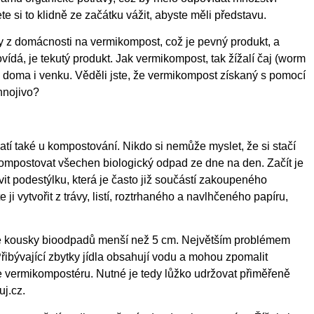
 si to klidně ze začátku vážit, abyste měli představu.
y z domácnosti na vermikompost, což je pevný produkt, a
ovídá, je tekutý produkt. Jak vermikompost, tak žížalí čaj (worm
lin doma i venku. Věděli jste, že vermikompost získaný s pomocí
hnojivo?
latí také u kompostování. Nikdo si nemůže myslet, že si stačí
kompostovat všechen biologický odpad ze dne na den. Začít je
it podestýlku, která je často již součástí zakoupeného
 vytvořit z trávy, listí, roztrhaného a navlhčeného papíru,
né kousky bioodpadů menší než 5 cm. Největším problémem
ibývající zbytky jídla obsahují vodu a mohou zpomalit
ve vermikompostéru. Nutné je tedy lůžko udržovat přiměřeně
j.cz.