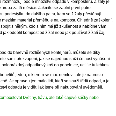
se rozmnožují podle množství odpadu v kompostéru. Žížaly je
ruba za tři měsíce. Jakmile se zaplní první patro
u podestýlku do dalšího patra, kam se žížaly přestěhují.
se mezitím materiál přeměňuje na kompost. Ohledně zaškolení,
 spojit s někým, kdo s ním má již zkušenost a nabídne vám
d jak oddělit kompost od žížal nebo jak používat žížalí čaj.
odpad do barevně rozlišených kontejnerů, můžete se díky
ete sami překvapeni, jak se najednou sníží četnost vynášení
oloprázdný odpadkový koš do popelnice, ucítíte tu lehkost.
enefitů jeden, o kterém se moc nemluví, ale je naprosto
. Je opravdu jen málo lidí, kteří se snaží třídit odpad, a je
žství odpadu je vidět, jak jsme při nakupování uvědomělí.
mpostovat květiny, trávu, ale také čajové sáčky nebo