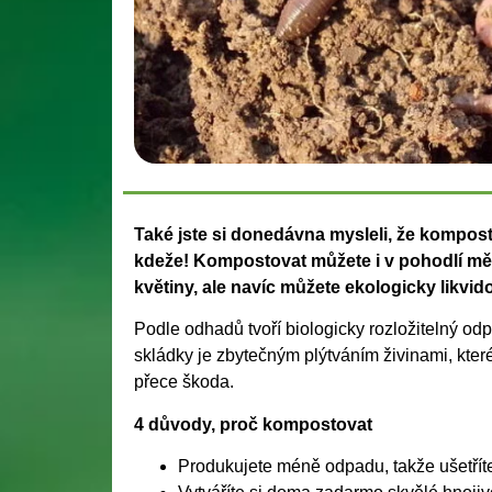
Také jste si donedávna mysleli, že kompo
kdeže! Kompostovat můžete i v pohodlí měs
květiny, ale navíc můžete ekologicky likvid
Podle odhadů tvoří biologicky rozložitelný od
skládky je zbytečným plýtváním živinami, kter
přece škoda.
4 důvody, proč kompostovat
Produkujete méně odpadu, takže ušetříte