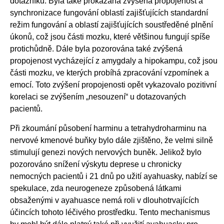
dotazníku. Byla také prokázána zvýšená propojenost a
synchronizace fungování oblastí zajišťujících standardní
režim fungování a oblastí zajišťujících soustředěné plnění
úkonů, což jsou části mozku, které většinou fungují spíše
protichůdně. Dále byla pozorována také zvýšená
propojenost vycházející z amygdaly a hipokampu, což jsou
části mozku, ve kterých probíhá zpracování vzpomínek a
emocí. Toto zvýšení propojenosti opět vykazovalo pozitivní
korelaci se zvýšením „nesouzení“ u dotazovaných
pacientů.
Při zkoumání působení harminu a tetrahydroharminu na
nervové kmenové buňky bylo dále zjištěno, že velmi silně
stimulují genezi nových nervových buněk. Jelikož bylo
pozorováno snížení výskytu deprese u chronicky
nemocných pacientů i 21 dnů po užití ayahuasky, nabízí se
spekulace, zda neurogeneze způsobená látkami
obsaženými v ayahuasce nemá roli v dlouhotrvajících
účincích tohoto léčivého prostředku. Tento mechanismus