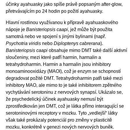
účinky ayahuasky jako spíše právě popsaným after-glow,
přetrvávajícím po 24 hodin po požití ayahuasky.
Hlavní rostlinou využívanou k přípravě ayahuaskového
nápoje je
Banisteriopsis caapi
, jež může být použita
samotná nebo ve spojení s jinými bylinami (např.
Psychotria viridis
nebo
Diploptenys cabrerana
).
Banisteriopsis caapi
obsahuje mimo DMT také další aktivní
sloučeniny, mezi které patří harmin, harmalin a
tetrahydroharmin. Harmin a harmalin jsou inhibitory
monoaminooxidázy (MAOI), což je enzym se schopností
degradovat požité DMT. Tetrahydroharmin patři také mezi
inhibitory MAO, ale mimo to je také inhibitorem zpětného
vychytávání serotoninu z nervových synapsí. Ukázalo se,
že psychedelický účinek ayahuasky nemusí být
zprostředkován jen DMT, což je látka přímo interagující se
serotoninovými receptory v mozku. Tyto „vedlejší“ látky
však také prokázaly potenciál pro změny v plasticitě
mozku, konkrétně v genezi nových nervových buněk.