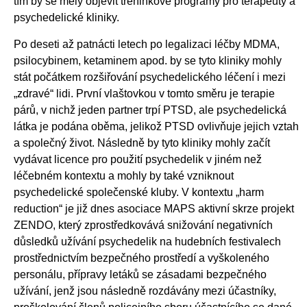
tím by se měly objevit tréninkové programy pro terapeuty a
psychedelické kliniky.
Po deseti až patnácti letech po legalizaci léčby MDMA,
psilocybinem, ketaminem apod. by se tyto kliniky mohly
stát počátkem rozšiřování psychedelického léčení i mezi
„zdravé“ lidi. První vlaštovkou v tomto směru je terapie
párů, v nichž jeden partner trpí PTSD, ale psychedelická
látka je podána oběma, jelikož PTSD ovlivňuje jejich vztah
a společný život. Následně by tyto kliniky mohly začít
vydávat licence pro použití psychedelik v jiném než
léčebném kontextu a mohly by také vzniknout
psychedelické společenské kluby. V kontextu „harm
reduction“ je již dnes asociace MAPS aktivní skrze projekt
ZENDO, který zprostředkovává snižování negativních
důsledků užívání psychedelik na hudebních festivalech
prostřednictvím bezpečného prostředí a vyškoleného
personálu, přípravy letáků se zásadami bezpečného
užívání, jenž jsou následně rozdávány mezi účastníky,