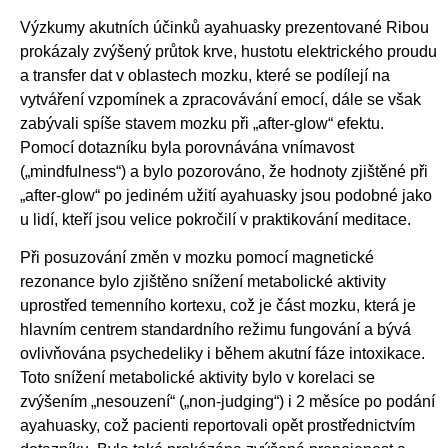
Výzkumy akutních účinků ayahuasky prezentované Ribou
prokázaly zvýšený průtok krve, hustotu elektrického proudu
a transfer dat v oblastech mozku, které se podílejí na
vytváření vzpomínek a zpracovávání emocí, dále se však
zabývali spíše stavem mozku při „after-glow“ efektu.
Pomocí dotazníku byla porovnávána vnímavost
(„mindfulness“) a bylo pozorováno, že hodnoty zjištěné při
„after-glow“ po jediném užití ayahuasky jsou podobné jako
u lidí, kteří jsou velice pokročilí v praktikování meditace.
Při posuzování změn v mozku pomocí magnetické
rezonance bylo zjištěno snížení metabolické aktivity
uprostřed temenního kortexu, což je část mozku, která je
hlavním centrem standardního režimu fungování a bývá
ovlivňována psychedeliky i během akutní fáze intoxikace.
Toto snížení metabolické aktivity bylo v korelaci se
zvýšením „nesouzení“ („non-judging“) i 2 měsíce po podání
ayahuasky, což pacienti reportovali opět prostřednictvím