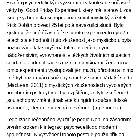
Prvním psychedelickým výzkumem v kontextu současné
vědy byl Good Friday Experiment, který měl stanovit, zda
jsou psychedelika schopna indukovat mystický zážitek.
Rick Doblin provedl 25 let poté navazující studii. Bylo
zjištěno, že lidé účastnící se tohoto experimentu i po 25
letech stále hodnotili tuto zkušenost jako mystickou, byla
pozorována také zvýšená tolerance vůči jiným
náboženstvím, vyrovnanost v těžkých životních situacích,
solidarita a identifikace s cizinci, menšinami, ženami (v
tomto experimentu vystupovali jen muži), přírodou a mimo
jiné byl pozorován i snížený strach ze smrti. V další studii
(MacLean, 2011) o mystických zkušenostech vyvolaných
působením psilocybinu, bylo zjištěno, že tyto zkušenosti
jsou schopny změnit jinak vcelku rigidní součást lidské
osobnosti, kterou je obecná otevřenost („openness“).
Legalizace léčebného využití je podle Doblina zásadním
prvním krokem k integraci psychedelik do moderní
společnosti. K vysvětlení tohoto postoje použil příklad