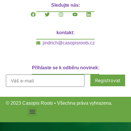
Sledujte nás:
kontakt:
jindrich@casopisroots.cz
Přihlaste se k odběru novinek:
© 2023 Casopis Roots • Všechna práva vyhrazena.