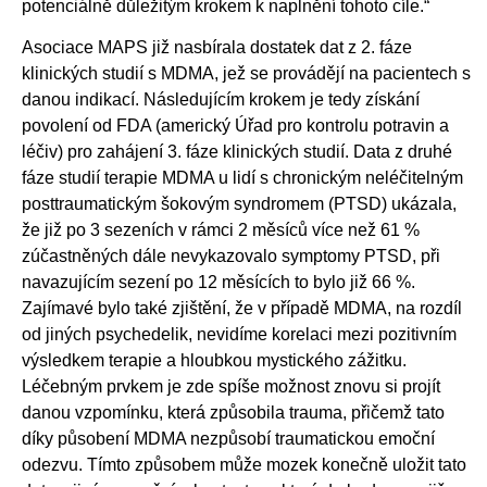
potenciálně důležitým krokem k naplnění tohoto cíle.“
Asociace MAPS již nasbírala dostatek dat z 2. fáze
klinických studií s MDMA, jež se provádějí na pacientech s
danou indikací. Následujícím krokem je tedy získání
povolení od FDA (americký Úřad pro kontrolu potravin a
léčiv) pro zahájení 3. fáze klinických studií. Data z druhé
fáze studií terapie MDMA u lidí s chronickým neléčitelným
posttraumatickým šokovým syndromem (PTSD) ukázala,
že již po 3 sezeních v rámci 2 měsíců více než 61 %
zúčastněných dále nevykazovalo symptomy PTSD, při
navazujícím sezení po 12 měsících to bylo již 66 %.
Zajímavé bylo také zjištění, že v případě MDMA, na rozdíl
od jiných psychedelik, nevidíme korelaci mezi pozitivním
výsledkem terapie a hloubkou mystického zážitku.
Léčebným prvkem je zde spíše možnost znovu si projít
danou vzpomínku, která způsobila trauma, přičemž tato
díky působení MDMA nezpůsobí traumatickou emoční
odezvu. Tímto způsobem může mozek konečně uložit tato