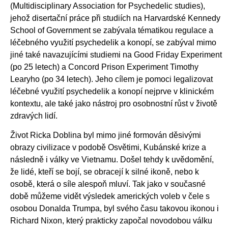
(Multidisciplinary Association for Psychedelic studies),
jehož disertační práce při studiích na Harvardské Kennedy
School of Government se zabývala tématikou regulace a
léčebného využití psychedelik a konopí, se zabýval mimo
jiné také navazujícími studiemi na Good Friday Experiment
(po 25 letech) a Concord Prison Experiment Timothy
Learyho (po 34 letech). Jeho cílem je pomoci legalizovat
léčebné využití psychedelik a konopí nejprve v klinickém
kontextu, ale také jako nástroj pro osobnostní růst v životě
zdravých lidí.
Život Ricka Doblina byl mimo jiné formován děsivými
obrazy civilizace v podobě Osvětimi, Kubánské krize a
následně i války ve Vietnamu. Došel tehdy k uvědomění,
že lidé, kteří se bojí, se obracejí k silné ikoně, nebo k
osobě, která o síle alespoň mluví. Tak jako v současné
době můžeme vidět výsledek amerických voleb v čele s
osobou Donalda Trumpa, byl svého času takovou ikonou i
Richard Nixon, který prakticky započal novodobou válku