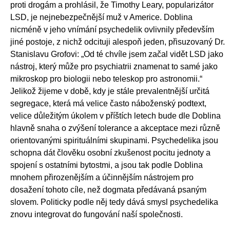
proti drogám a prohlásil, že Timothy Leary, popularizátor
LSD, je nejnebezpečnější muž v Americe. Doblina
nicméně v jeho vnímání psychedelik ovlivnily především
jiné postoje, z nichž odcituji alespoň jeden, přisuzovaný Dr.
Stanislavu Grofovi: „Od té chvíle jsem začal vidět LSD jako
nástroj, který může pro psychiatrii znamenat to samé jako
mikroskop pro biologii nebo teleskop pro astronomii.“
Jelikož žijeme v době, kdy je stále prevalentnější určitá
segregace, která má velice často náboženský podtext,
velice důležitým úkolem v příštích letech bude dle Doblina
hlavně snaha o zvýšení tolerance a akceptace mezi různě
orientovanými spirituálními skupinami. Psychedelika jsou
schopna dát člověku osobní zkušenost pocitu jednoty a
spojení s ostatními bytostmi, a jsou tak podle Doblina
mnohem přirozenějším a účinnějším nástrojem pro
dosažení tohoto cíle, než dogmata předávaná psaným
slovem. Politicky podle něj tedy dává smysl psychedelika
znovu integrovat do fungování naší společnosti.