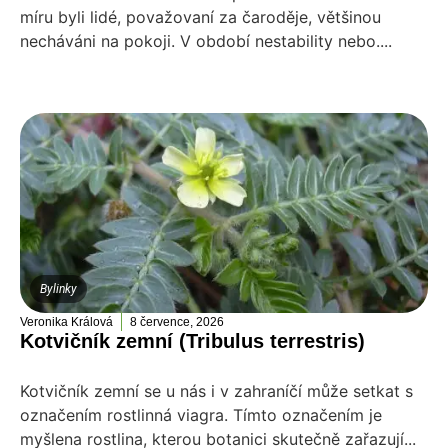
míru byli lidé, považovaní za čaroděje, většinou
necháváni na pokoji. V období nestability nebo....
Bylinky
Veronika Králová
8 července, 2026
Kotvičník zemní (Tribulus terrestris)
Kotvičník zemní se u nás i v zahraníčí může setkat s
označením rostlinná viagra. Tímto označením je
myšlena rostlina, kterou botanici skutečně zařazují...