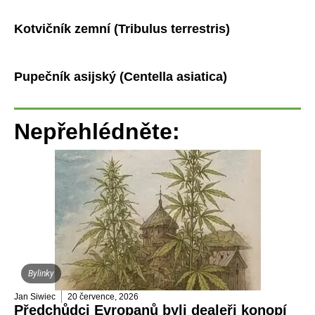
Kotvičník zemní (Tribulus terrestris)
Pupečník asijský (Centella asiatica)
Nepřehlédněte:
Bylinky
Jan Siwiec
20 července, 2026
Předchůdci Evropanů byli dealeři konopí