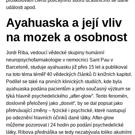
proškolování členů policejního sboru účastnícího se dané
události apod.
Ayahuaska a její vliv
na mozek a osobnost
Jordi Riba, vedoucí vědecké skupiny humánní
neuropsychofarmakologie v nemocnici Sant Pau v
Barceloně, studuje ayahuasku již přes 15 let a publikoval
na toto téma téměř 40 vědeckých článků či knižních kapitol.
Podílel se také na prvních klinických studiích, kde byla
ayahuaska podána pacientům a jeho současný výzkum se
týká hlavně psychedelického „after-glow“. Tento fenomén,
doslovně přeložený jako „dosvit“, by se dal popsat jako
přetrvávající změny – fyzické i psychické, které nastupují
po odeznění hlavních účinků dané látky. After-glow
můžeme pozorovat i 24 hodin po podání psychedelické
látky. Ribova přednáška se tedy nezabývala toliko akutními