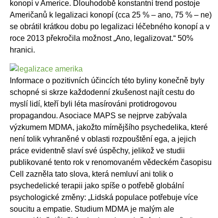
konopí v Americe. Dlouhodobě konstantní trend postoje
Američanů k legalizaci konopí (cca 25 % – ano, 75 % – ne)
se obrátil krátkou dobu po legalizaci léčebného konopí a v
roce 2013 překročila možnost „Ano, legalizovat.“ 50%
hranici.
Informace o pozitivních účincích této byliny konečně byly
schopné si skrze každodenní zkušenost najít cestu do
myslí lidí, kteří byli léta masírováni protidrogovou
propagandou. Asociace MAPS se nejprve zabývala
výzkumem MDMA, jakožto mírnějšího psychedelika, které
není tolik vyhraněné v oblasti rozpouštění ega, a jejich
práce evidentně slaví své úspěchy, jelikož ve studii
publikované tento rok v renomovaném vědeckém časopisu
Cell zazněla tato slova, která nemluví ani tolik o
psychedelické terapii jako spíše o potřebě globální
psychologické změny: „Lidská populace potřebuje více
soucitu a empatie. Studium MDMA je malým ale