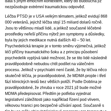
data s jiným emočním kontextem, který do budoucna již
nezpůsobuje extrémní traumatickou odpověď.
Léčba PTSD je v USA velkým tématem, jelikož evidují 868
000 veteránů, jejichž léčba stojí 15 miliard dolarů ročně.
Jsou to většinou mladí lidé, a jelikož současné léčebné
prostředky neřeší příčinu nýbrž jen symptomy a důsledky,
byla by jejich medikace nutná dalších 40 – 50 let.
Psychedelická terapie je v tomto směru výjimečná, jelikož
léčí příčiny traumatického šoku a z principu působení
psychedelik vyplývá také možnost, že se tito lidé následně
pravděpodobně nebudou chtít podílet na válečném
procesu. Jelikož v psychiatrii není časté, že by léčiva něco
skutečně léčila, je pravděpodobné, že MDMA projde i třetí
fází klinických testů bez větších potíží. Podle Doblina je
pravděpodobné, že zhruba v roce 2021 již bude možné
MDMA předepisovat. Předtím je potřeba vyjednat
legislativní záležitosti jako například řízení pod vlivem,
věkovou hranici pro bezpečné užívání apod. Současně s