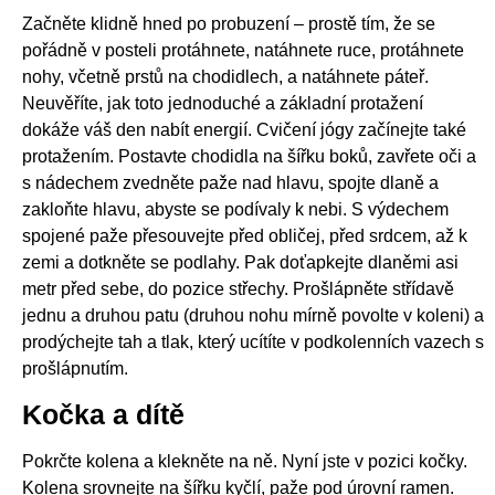
Začněte klidně hned po probuzení – prostě tím, že se
pořádně v posteli protáhnete, natáhnete ruce, protáhnete
nohy, včetně prstů na chodidlech, a natáhnete páteř.
Neuvěříte, jak toto jednoduché a základní protažení
dokáže váš den nabít energií. Cvičení jógy začínejte také
protažením. Postavte chodidla na šířku boků, zavřete oči a
s nádechem zvedněte paže nad hlavu, spojte dlaně a
zakloňte hlavu, abyste se podívaly k nebi. S výdechem
spojené paže přesouvejte před obličej, před srdcem, až k
zemi a dotkněte se podlahy. Pak doťapkejte dlaněmi asi
metr před sebe, do pozice střechy. Prošlápněte střídavě
jednu a druhou patu (druhou nohu mírně povolte v koleni) a
prodýchejte tah a tlak, který ucítíte v podkolenních vazech s
prošlápnutím.
Kočka a dítě
Pokrčte kolena a klekněte na ně. Nyní jste v pozici kočky.
Kolena srovnejte na šířku kyčlí, paže pod úrovní ramen.