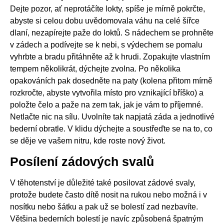
Dejte pozor, ať neprotáčíte lokty, spíše je mírně pokrčte,
abyste si celou dobu uvědomovala váhu na celé šířce
dlaní, nezapírejte paže do loktů. S nádechem se prohněte
v zádech a podívejte se k nebi, s výdechem se pomalu
vyhrbte a bradu přitáhněte až k hrudi. Zopakujte vlastním
tempem několikrát, dýchejte zvolna. Po několika
opakováních pak dosedněte na paty (kolena přitom mírně
rozkročte, abyste vytvořila místo pro vznikající bříško) a
položte čelo a paže na zem tak, jak je vám to příjemné.
Netlačte nic na sílu. Uvolníte tak napjatá záda a jednotlivé
bederní obratle. V klidu dýchejte a soustřeďte se na to, co
se děje ve vašem nitru, kde roste nový život.
Posílení zádových svalů
V těhotenství je důležité také posilovat zádové svaly,
protože budete často dítě nosit na rukou nebo možná i v
nosítku nebo šátku a pak už se bolestí zad nezbavíte.
Většina bederních bolestí je navíc způsobená špatným