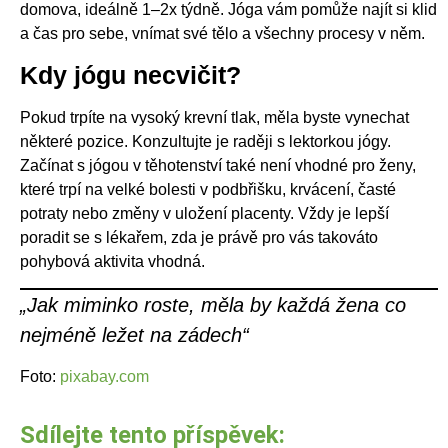
domova, ideálně 1–2x týdně. Jóga vám pomůže najít si klid
a čas pro sebe, vnímat své tělo a všechny procesy v něm.
Kdy jógu necvičit?
Pokud trpíte na vysoký krevní tlak, měla byste vynechat
některé pozice. Konzultujte je raději s lektorkou jógy.
Začínat s jógou v těhotenství také není vhodné pro ženy,
které trpí na velké bolesti v podbřišku, krvácení, časté
potraty nebo změny v uložení placenty. Vždy je lepší
poradit se s lékařem, zda je právě pro vás takováto
pohybová aktivita vhodná.
„Jak miminko roste, měla by každá žena co
nejméně ležet na zádech“
Foto:
pixabay.com
Sdílejte tento příspěvek: