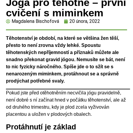
Jóga pro těhotné – první
cvičení s miminkem
Magdalena Bischofová
20 února, 2022
Těhotenství je období, na které se většina žen těší,
přesto to není zrovna vždy lehké. Spoustu
těhotenských nepříjemností a příznaků můžete ale
snadno překonat gravid jógou. Nemusíte se bát, není
to nic fyzicky náročného. Spíše jde o to sžít se s
nenarozeným miminkem, protáhnout se a správně
prodýchat potřebné svaly.
Pokud jste před otěhotněním necvičila jógu pravidelně,
není dobré s ní začínat hned v počátku těhotenství, ale až
od druhého trimestru, kdy je plod zcela vyživován
placentou a uložen v plodových obalech.
Protáhnutí je základ