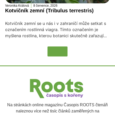
Veronika Králová
8 července, 2026
Kotvičník zemní (Tribulus terrestris)
Kotvičník zemní se u nás i v zahraníčí může setkat s
označením rostlinná viagra. Tímto označením je
myšlena rostlina, kterou botanici skutečně zařazují...
Více
Na stránkách online magazínu Časopis ROOTS čtenáři
naleznou více než tisíc článků zaměřených na