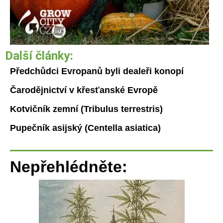
Další články:
Předchůdci Evropanů byli dealeři konopí
Čarodějnictví v křesťanské Evropě
Kotvičník zemní (Tribulus terrestris)
Pupečník asijský (Centella asiatica)
Nepřehlédněte: