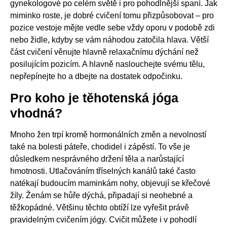
gynekologové po celém světě i pro pohodlnější spaní. Jak
miminko roste, je dobré cvičení tomu přizpůsobovat – pro
pozice vestoje mějte vedle sebe vždy oporu v podobě zdi
nebo židle, kdyby se vám náhodou zatočila hlava. Větší
část cvičení věnujte hlavně relaxačnímu dýchání než
posilujícím pozicím. A hlavně naslouchejte svému tělu,
nepřepínejte ho a dbejte na dostatek odpočinku.
Pro koho je těhotenská jóga
vhodná?
Mnoho žen trpí kromě hormonálních změn a nevolností
také na bolesti páteře, chodidel i zápěstí. To vše je
důsledkem nesprávného držení těla a narůstající
hmotnosti. Utlačováním tříselných kanálů také často
natékají budoucím maminkám nohy, objevují se křečové
žíly. Ženám se hůře dýchá, připadají si neohebné a
těžkopádné. Většinu těchto obtíží lze vyřešit právě
pravidelným cvičením jógy. Cvičit můžete i v pohodlí