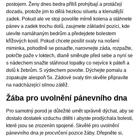
postojem. Ženy dnes bedra příliš prohýbají a protáčejí
dozadu, protože jim to dělá hezkou siluetu a klenutější
zadek. Pokud ale ve stoji povolíte mírně kolena a stáhnete
pánev a zadek trochu dolů, zaujmete základní pozici, kde
ulevíte namáhaným bedrům a předejdete bolestem
křížových kostí. Pokud chcete posílit svaly na nošení
miminka, pohodlně se posaďte, narovnejte záda, rozpažte,
pokrčte paže v loktech, dlaně směrujte před sebe a nyní se
s nádechem snažte stáhnout lopatky co nejvíce k páteři a
dolů k žebrům. S výdechem povolte. Dýchejte pomalu a
zopakujte alespoň 5x. Zádové svaly tím skvěle připravíte
na nadcházející silnou zátěž.
Žába pro uvolnění pánevního dna
Pro samotný porod je důležité umět správně dýchat, aby se
dostalo dostatek vzduchu dítěti i abyste prodýchala bolesti,
které jsou se zrozením spojené. Skvělé pro uvolnění
pánevního dna je procvičení pozice žáby. Dřepněte si,