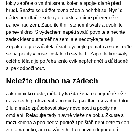
lokty zapřete o vnitřní stranu kolen a spojte dlaně před
hrudí. Snažte se udržet rovná záda a nehrbit se. Nyní s
nádechem tlačte koleny do loktů a mírně přizvedněte
pánev nad zem. Zapojíte tím i stehenní svaly a uvolníte
pánevní dno. S výdechem napětí svalů povolte a nechte
zadek klesnout téměř na zem, ale nedotýkejte se jí.
Zopakujte pro začátek třikrát, dýchejte pomalu a soustřeďte
se na pocity v břiše i ostatních svalech. Zapojíte tím svaly
celého těla a je potřeba tento cvik nepřehánět a důkladně
si pak odpočinout.
Neležte dlouho na zádech
Jak miminko roste, měla by každá žena co nejméně ležet
na zádech, protože váha miminka pak tlačí na zadní dutou
žílu a může způsobovat stavy nevolnosti a pocity na
omdlení. Relaxujte tedy hlavně vleže na boku. Zkuste si
mezi kolena a pod bedra podložit polštář, nebudete tak ani
zcela na boku, ani na zádech. Tuto pozici doporučují