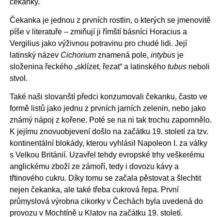
čekanky.
Čekanka je jednou z prvních rostlin, o kterých se jmenovitě
píše v literatuře – zmiňují ji římští básníci Horacius a
Vergilius jako výživnou potravinu pro chudé lidi. Její
latinský název
Cichorium
znamená pole,
intybus
je
složenina řeckého „sklízet, řezat“ a latinského
tubus
neboli
stvol.
Také naši slovanští předci konzumovali čekanku, často ve
formě listů jako jednu z prvních jarních zelenin, nebo jako
známý nápoj z kořene. Poté se na ni tak trochu zapomnělo.
K jejímu znovuobjevení došlo na začátku 19. století za tzv.
kontinentální blokády, kterou vyhlásil Napoleon I. za války
s Velkou Británií. Uzavřel tehdy evropské trhy veškerému
anglickému zboží ze zámoří, tedy i dovozu kávy a
třtinového cukru. Díky tomu se začala pěstovat a šlechtit
nejen čekanka, ale také třeba cukrová řepa. První
průmyslová výrobna cikorky v Čechách byla uvedená do
provozu v Mochtíně u Klatov na začátku 19. století.