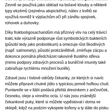
Zevně se používá jako obklad na bolavé klouby a některé
typy ekzémů (zejména atopického), nálev z květů se
využívá rovněž k výplachům očí při zánětu spojivek,
rohovek a duhovky.
Díky fruktooligosacharidům má příznivý vliv na celý trávicí
trakt, kde výrazně podporuje růst symbiotických bakteriích
(působí tedy jako probiotikum) a omezuje růst škodlivých
(např. salmonely), působí protizánětlivě, zmírňuje zácpu a
dokonce pomáhá předcházet rakovině tlustého střeva
(mimo podpory zdravých procesů a buněčné imunity také
zabraňuje rychlému množení buněk).
Zdravé jsou i listové odrůdy čekanky, ze kterých si navíc
můžete připravit chutné jídlo s typickou jemně hořkou chutí.
Puntarelle
se v Itálii podává přelitá dresinkem z ančoviček,
česneku, oleje a vinného octa. U nás jsou známější
čekankové puky, které si můžete vypěstovat i doma ve
sklepě, když na podzim vykopete kořeny a ty dáte do písku