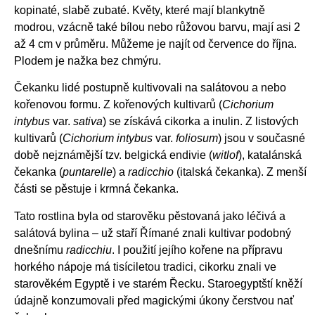
kopinaté, slabě zubaté. Květy, které mají blankytně
modrou, vzácně také bílou nebo růžovou barvu, mají asi 2
až 4 cm v průměru. Můžeme je najít od července do října.
Plodem je nažka bez chmýru.
Čekanku lidé postupně kultivovali na salátovou a nebo
kořenovou formu. Z kořenových kultivarů (
Cichorium
intybus
var.
sativa
) se získává cikorka a inulin. Z listových
kultivarů (
Cichorium intybus
var.
foliosum
) jsou v současné
době nejznámější tzv. belgická endivie (
witlof
), katalánská
čekanka (
puntarelle
) a
radicchio
(italská čekanka). Z menší
části se pěstuje i krmná čekanka.
Tato rostlina byla od starověku pěstovaná jako léčivá a
salátová bylina – už staří Římané znali kultivar podobný
dnešnímu
radicchiu
. I použití jejího kořene na přípravu
horkého nápoje má tisíciletou tradici, cikorku znali ve
starověkém Egyptě i ve starém Řecku. Staroegyptští kněží
údajně konzumovali před magickými úkony čerstvou nať