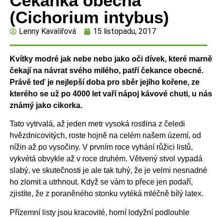
Čekanka obecná
(Cichorium intybus)
Lenny Kavalířová
15 listopadu, 2017
Kvítky modré jak nebe nebo jako oči dívek, které marně
čekají na návrat svého milého, patří čekance obecné.
Právě teď je nejlepší doba pro sběr jejího kořene, ze
kterého se už po 4000 let vaří nápoj kávové chuti, u nás
známý jako cikorka.
Tato vytrvalá, až jeden metr vysoká rostlina z čeledi
hvězdnicovitých, roste hojně na celém našem území, od
nížin až po vysočiny. V prvním roce vyhání růžici listů,
vykvétá obvykle až v roce druhém. Větvený stvol vypadá
slabý, ve skutečnosti je ale tak tuhý, že je velmi nesnadné
ho zlomit a utrhnout. Když se vám to přece jen podaří,
zjistíte, že z poraněného stonku vytéká mléčně bílý latex.
Přízemní listy jsou kracovité, horní lodyžní podlouhle