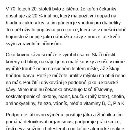
V 70. letech 20. století bylo zjištěno, že kořen čekanky
obsahuje až 20 % inulinu, který má pozitivní dopad na
hladinu cukru v krvi a tím pádem je vhodný pro diabetiky.
To opět oživilo poptávku po cikorce, která se v dnešní době
hojnosti už nepije jako náhražka kávy z nouze, ale kvůli
svým zdravotním přínosům.
Cikorkovou kávu si můžete vyrobit i sami. Stačí očistit
kořeny od hlíny, nakrájet je na malé kousky a sušit v mírně
vyhřáté troubě nebo na suchém teplém místě, až získají
hnědou barvu. Poté je můžete umlít v mlýnku na obilí nebo
na mák. Použití i dávkování je podobné jako u klasické
kávy. Mimo inulinu čekanka obsahuje také třísloviny,
seskviterpenické laktony, manit, kaučuk (bílý latex), cholin,
aminokyseliny, železo, vápník, měď a vitaminy B, C, P a K.
Podporuje látkovou výměnu, posiluje játra a žlučník a tím
pomáhá detoxikovat organismus, podporuje práci srdce,
čistí cévy, snižuje cholesterol a potlačuje alergické reakce.