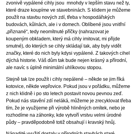
zvonivě vypálené cihly jsou mnohdy v lepším stavu než ty,
které draze koupíme ve stavebninách. S klidem je můžeme
použít na stavbu nových zdí, třeba v hospodářských
budovách, kůlnách, ale i v domech. Oblíbené jsou vnitřní
„přiznané“, tedy neomítnuté příčky (nahrazovat je
koupeným obkladem, který má cihly imitovat, mi přijde
smutné), do kterých se cihly skládají tak, aby byly vidět
značky, které do nich byly kdysi vypálené. Z takových cihel
dýchá historie. Váš dům tak bude nejen krásný a přírodní,
ale navíc s úplně minimální uhlíkovou stopou.
Stejně tak lze použít i cihly nepálené – někde se jim říká
kotovice, někde vepřovice. Pokud jsou v pořádku, můžeme
z nich klidně i po sto letech postavit novou pevnou zeď.
Pokud nás stavění zdí neláká, můžeme je zrecyklovat třeba
tím, že je využijeme při výrobě hliněných omítek, nebo je
rozhodíme na záhonky, kde vytvoří vrstvu velmi úrodné
půdy – pravděpodobně totiž obsahují i kravský hnůj.
Nápadité využití dostaly v přírodních stavbách staré