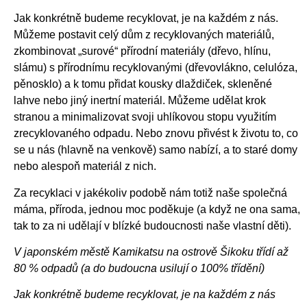
Jak konkrétně budeme recyklovat, je na každém z nás.
Můžeme postavit celý dům z recyklovaných materiálů,
zkombinovat „surové“ přírodní materiály (dřevo, hlínu,
slámu) s přírodnímu recyklovanými (dřevovlákno, celulóza,
pěnosklo) a k tomu přidat kousky dlaždiček, skleněné
lahve nebo jiný inertní materiál. Můžeme udělat krok
stranou a minimalizovat svoji uhlíkovou stopu využitím
zrecyklovaného odpadu. Nebo znovu přivést k životu to, co
se u nás (hlavně na venkově) samo nabízí, a to staré domy
nebo alespoň materiál z nich.
Za recyklaci v jakékoliv podobě nám totiž naše společná
máma, příroda, jednou moc poděkuje (a když ne ona sama,
tak to za ni udělají v blízké budoucnosti naše vlastní děti).
V japonském městě Kamikatsu na ostrově Šikoku třídí až
80 % odpadů (a do budoucna usilují o 100% třídění)
Jak konkrétně budeme recyklovat, je na každém z nás