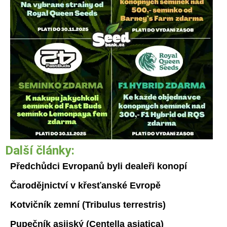
Další články:
Předchůdci Evropanů byli dealeři konopí
Čarodějnictví v křesťanské Evropě
Kotvičník zemní (Tribulus terrestris)
Pupečník asijský (Centella asiatica)