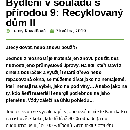
Bydlení v souladu s
přírodou 9: Recyklovaný
dům II
Lenny Kavalířová
7 května, 2019
Zrecyklovat, nebo znovu použít?
Jednou z možností je materiál jen znovu použít, bez
nutnosti jeho průmyslové úpravy. Na lidi, kteří staví z
cihel z bouraček a využijí i staré dřevo nebo
repasovaná okna, se můžeme dívat jako na nemajetné,
kteří nemají na výběr, jako na podivíny… Anebo jako na
ty, kdo šetří materiál i energii potřebnou na jeho
přeměnu. Vždy záleží na úhlu pohledu…
Touto cestou se vydali např. v japonském městě Kamikatsu
na ostrově Šikoku, kde třídí až 80 % odpadů (a do
budoucna usilují o 100% třídění). Architekti z ateliéru