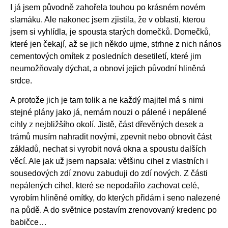
I já jsem původně zahořela touhou po krásném novém
slamáku. Ale nakonec jsem zjistila, že v oblasti, kterou
jsem si vyhlídla, je spousta starých domečků. Domečků,
které jen čekají, až se jich někdo ujme, strhne z nich nános
cementových omítek z posledních desetiletí, které jim
neumožňovaly dýchat, a obnoví jejich původní hliněná
srdce.
A protože jich je tam tolik a ne každý majitel má s nimi
stejné plány jako já, nemám nouzi o pálené i nepálené
cihly z nejbližšího okolí. Jistě, část dřevěných desek a
trámů musím nahradit novými, zpevnit nebo obnovit část
základů, nechat si vyrobit nová okna a spoustu dalších
věcí. Ale jak už jsem napsala: většinu cihel z vlastních i
sousedových zdí znovu zabuduji do zdí nových. Z části
nepálených cihel, které se nepodařilo zachovat celé,
vyrobím hliněné omítky, do kterých přidám i seno nalezené
na půdě. A do světnice postavím zrenovovaný kredenc po
babičce…