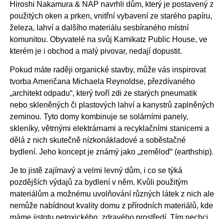
Hiroshi Nakamura & NAP navrhli dům, který je postavený z
použitých oken a prken, vnitřní vybavení ze starého papíru,
železa, lahví a dalšího materiálu sesbíraného místní
komunitou. Obyvatelé na svůj Kamikatz Public House, ve
kterém je i obchod a malý pivovar, nedají dopustit.
Pokud máte raději organické stavby, může vás inspirovat
tvorba Američana Michaela Reynoldse, přezdívaného
„architekt odpadu“, který tvoří zdi ze starých pneumatik
nebo skleněných či plastových lahví a kanystrů zaplněných
zeminou. Tyto domy kombinuje se solárními panely,
skleníky, větrnými elektrárnami a recyklačními stanicemi a
dělá z nich skutečně nízkonákladové a soběstačné
bydlení. Jeho koncept je známý jako „zeměloď“ (earthship).
Je to jistě zajímavý a velmi levný dům, i co se týká
pozdějších výdajů za bydlení v něm. Kvůli použitým
materiálům a možnému uvolňování různých látek z nich ale
nemůže nabídnout kvality domu z přírodních materiálů, kde
máme jistotu netoxického, zdravého prostředí. Tím nechci