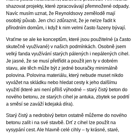
shazovat projekty, které zpracovávají přemnožené odpady.
Navíc musím uznat, že Reynoldsovy zemělodě mají
osobitý půvab. Jen chci zdůraznit, že je nelze řadit k
přírodním domům, i když k nim velmi často řazeny bývají.
Vraťme se ale ke konceptům, které jsou použitelné (a často
skutečně využívané) v našich podmínkách. Osobně jsem
velký fanda využívání starých pálených i nepálených cihel.
Je jasné, že se musí přetřídit a použít jen ty v dobrém
stavu, ale těch může být z jedné bouračky minimálně
polovina. Polovina materiálu, který nebude muset nikdo
vyvážet na skládku nebo hledat cesty k jeho dalšímu
využití (které ani není příliš výhodné – starý čistý beton do
nového betonu, ze starých cihel je antuka, zbytek se podrtí
a směsí se zaváží kdejaká díra).
Starý čistý a nedrobivý beton ostatně můžeme do nového
betonu zalít i na své stavbě. Drť z cihel lze použít na
vysypání cest. Ale hlavně celé cihly – ty krásné, staré,