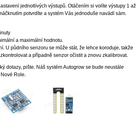
astavení jednotlivých výstupů. Otáčením si volíte výstupy 1 až
 Zmáčknutím potvrdíte a systém Vás jednoduše navádí sám.
inuty
inimální a maximální hodnotu.
ání. U půdního senzoru se může stát, že lehce koroduje, takže
kontrolovat a případně senzor očistit a znovu zkalibrovat.
aký dotazy, pište. Náš systém Autogrow se bude neustále
 Nové Role.