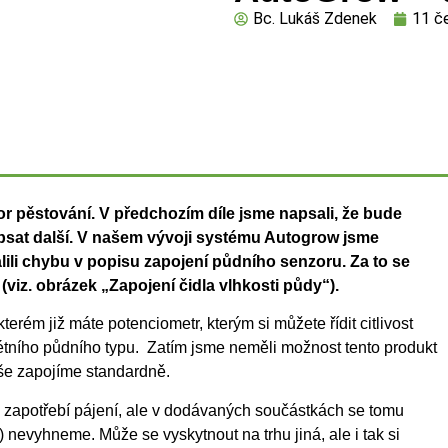
Bc. Lukáš Zdenek
11 č
 pěstování. V předchozím díle jsme napsali, že bude
apsat další. V našem vývoji systému Autogrow jsme
lili chybu v popisu zapojení půdního senzoru. Za to se
iz. obrázek „Zapojení čidla vlhkosti půdy“).
erém již máte potenciometr, kterým si můžete řídit citlivost
tního půdního typu. Zatím jsme neměli možnost tento produkt
še zapojíme standardně.
e zapotřebí pájení, ale v dodávaných součástkách se tomu
 nevyhneme. Může se vyskytnout na trhu jiná, ale i tak si