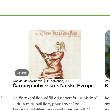
Bylinky
Wookie Morrowindová
15 července, 2026
Ver
Čarodějnictví v křesťanské Evropě
Ko
í
Na čarování lidé věřili od nepaměti. V období
Ko
klidu a míru byli lidé, považovaní za
se
čaroděje, většinou necháváni na pokoji. V
oz