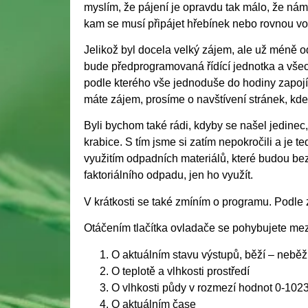
myslím, že pájení je opravdu tak málo, že nám 
kam se musí připájet hřebínek nebo rovnou v
Jelikož byl docela velký zájem, ale už méně od
bude předprogramovaná řídící jednotka a všec
podle kterého vše jednoduše do hodiny zapojít
máte zájem, prosíme o navštívení stránek, kde 
Byli bychom také rádi, kdyby se našel jedinec
krabice. S tím jsme si zatím nepokročili a je 
využitím odpadních materiálů, které budou be
faktoriálního odpadu, jen ho využít.
V krátkosti se také zmíním o programu. Podle 
Otáčením tlačítka ovladače se pohybujete mez
O aktuálním stavu výstupů, běží – nebě
O teplotě a vlhkosti prostředí
O vlhkosti půdy v rozmezí hodnot 0-102
O aktuálním čase