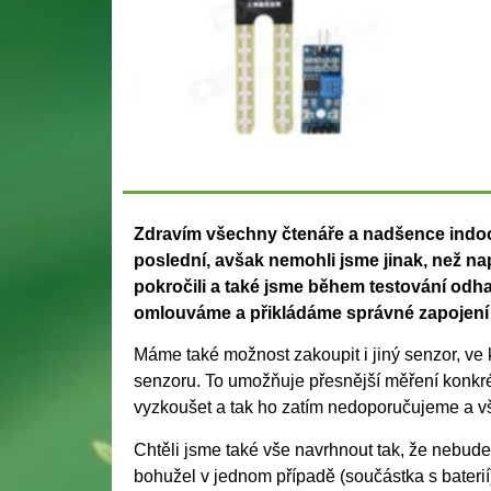
Zdravím všechny čtenáře a nadšence indoor
poslední, avšak nemohli jsme jinak, než n
pokročili a také jsme během testování odha
omlouváme a přikládáme správné zapojení (v
Máme také možnost zakoupit i jiný senzor, ve kt
senzoru. To umožňuje přesnější měření konkré
vyzkoušet a tak ho zatím nedoporučujeme a v
Chtěli jsme také vše navrhnout tak, že nebud
bohužel v jednom případě (součástka s baterií)