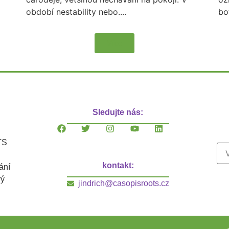
období nestability nebo....
bo
Více
Sledujte nás:
TS
kontakt:
ání
vý
jindrich@casopisroots.cz