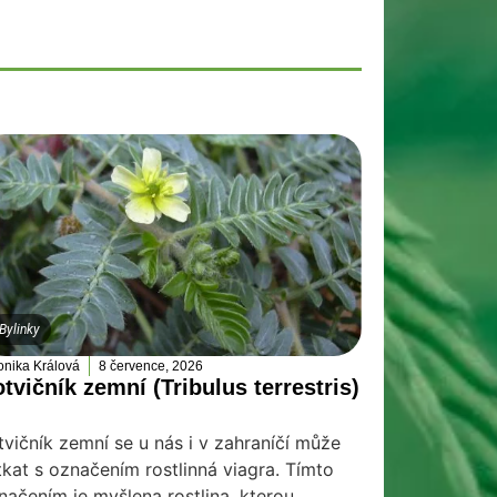
Bylinky
onika Králová
8 července, 2026
tvičník zemní (Tribulus terrestris)
tvičník zemní se u nás i v zahraníčí může
tkat s označením rostlinná viagra. Tímto
načením je myšlena rostlina, kterou