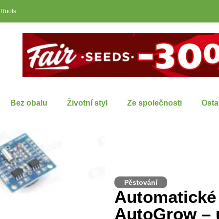
 Roots
Bez obalu
Životní styl
Ze společnosti
Osta
Pěstování
Automatické
AutoGrow – u