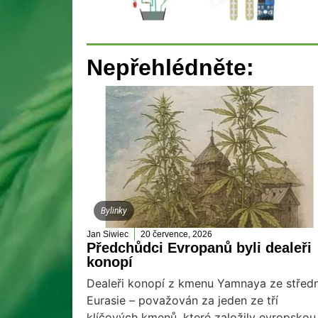
Nepřehlédněte:
Bylinky
Jan Siwiec
20 července, 2026
Předchůdci Evropanů byli dealeři
konopí
Dealeři konopí z kmenu Yamnaya ze středn
Eurasie – považován za jeden ze tří
klíčových kmenů, které založily evropskou