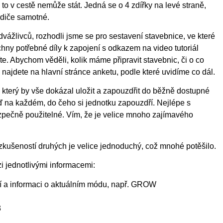
to v cestě nemůže stát. Jedná se o 4 zdířky na levé straně,
odiče samotné.
vážlivců, rozhodli jsme se pro sestavení stavebnice, ve které
hny potřebné díly k zapojení s odkazem na video tutoriál
e. Abychom věděli, kolik máme připravit stavebnic, či o co
najdete na hlavní stránce anketu, podle které uvidíme co dál.
, který by vše dokázal uložit a zapouzdřit do běžně dostupné
teď na každém, do čeho si jednotku zapouzdří. Nejlépe s
zpečně použitelné. Vím, že je velice mnoho zajímavého
zkušeností druhých je velice jednoduchý, což mnohé potěšilo.
i jednotlivými informacemi:
ží a informaci o aktuálním módu, např. GROW
3