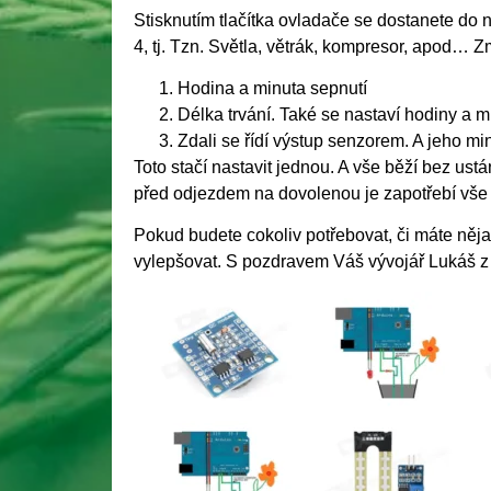
Stisknutím tlačítka ovladače se dostanete do n
4, tj. Tzn. Světla, větrák, kompresor, apod…
Hodina a minuta sepnutí
Délka trvání. Také se nastaví hodiny a m
Zdali se řídí výstup senzorem. A jeho m
Toto stačí nastavit jednou. A vše běží bez ust
před odjezdem na dovolenou je zapotřebí vše z
Pokud budete cokoliv potřebovat, či máte něj
vylepšovat. S pozdravem Váš vývojář Lukáš z