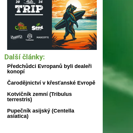
Další články:
Předchůdci Evropanů byli dealeři
konopí
Čarodějnictví v křesťanské Evropě
Kotvičník zemní (Tribulus
terrestris)
Pupečník asijský (Centella
asiatica)