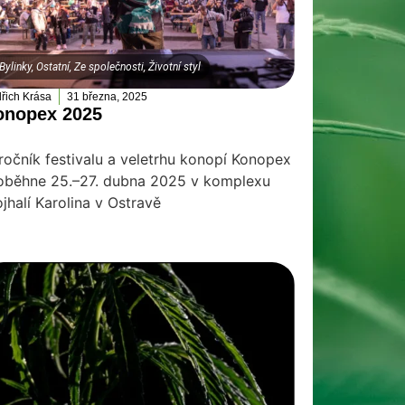
Bylinky
,
Ostatní
,
Ze společnosti
,
Životní styl
dřich Krása
31 března, 2025
onopex 2025
 ročník festivalu a veletrhu konopí Konopex
oběhne 25.–27. dubna 2025 v komplexu
ojhalí Karolina v Ostravě