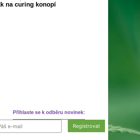
k na curing konopí
Přihlaste se k odběru novinek: