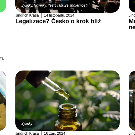
Bylinky
,
Novinky
,
Pěstování
,
Ze společnosti
Jindřich Krása
14 listopadu, 2024
Jin
Legalizace? Česko o krok blíž
Mů
n
m.
Bylinky
Jindřich Krása
16 září, 2024
Jin