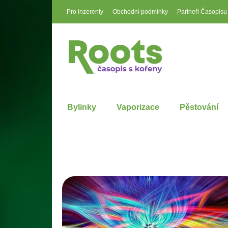
Pro inzerenty
Obchodní podmínky
Partneři Časopisu
Bylinky
Vaporizace
Pěstování