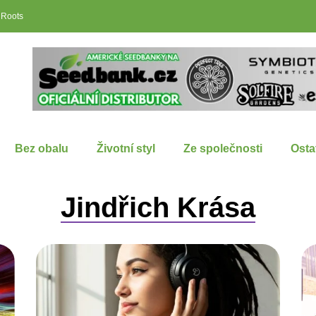
 Roots
Bez obalu
Životní styl
Ze společnosti
Osta
Jindřich Krása