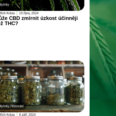
Bylinky
dřich Krása
15 října, 2024
že CBD zmírnit úzkost účinněji
ež THC?
Bylinky
,
Pěstování
dřich Krása
6 září, 2024