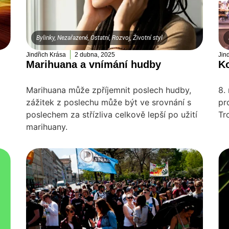
Bylinky
,
Nezařazené
,
Ostatní
,
Rozvoj
,
Životní styl
Jindřich Krása
2 dubna, 2025
Jin
Marihuana a vnímání hudby
K
Marihuana může zpříjemnit poslech hudby,
8.
zážitek z poslechu může být ve srovnání s
pr
poslechem za střízliva celkově lepší po užití
Tr
marihuany.