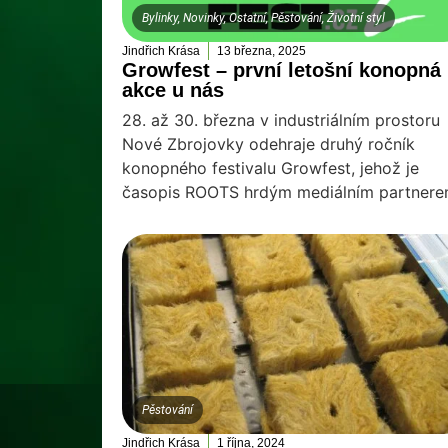
Bylinky
,
Novinky
,
Ostatní
,
Pěstování
,
Životní styl
Jindřich Krása
13 března, 2025
Growfest – první letošní konopná
akce u nás
28. až 30. března v industriálním prostoru
Nové Zbrojovky odehraje druhý ročník
konopného festivalu Growfest, jehož je
časopis ROOTS hrdým mediálním partnere
Pěstování
Jindřich Krása
1 října, 2024