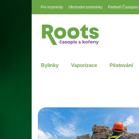
Pro inzerenty
Obchodní podmínky
Partneři Časopisu
Bylinky
Vaporizace
Pěstování