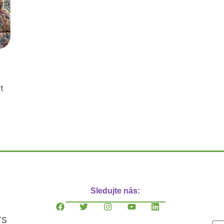
t
Sledujte nás:
TS