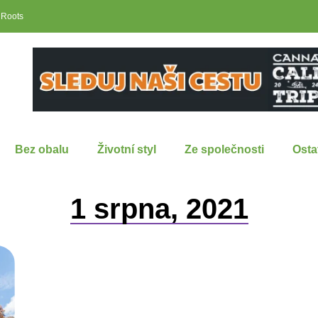
 Roots
Bez obalu
Životní styl
Ze společnosti
Osta
1 srpna, 2021