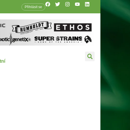
Přihlásit se
tní