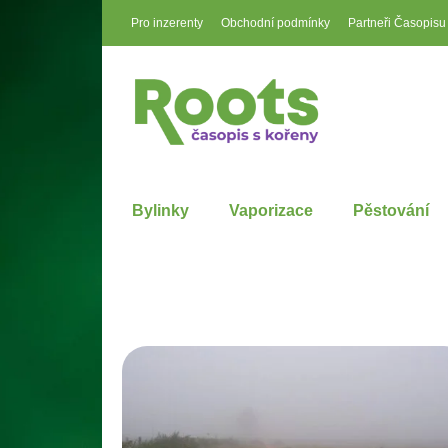
Pro inzerenty
Obchodní podmínky
Partneři Časopisu
Bylinky
Vaporizace
Pěstování