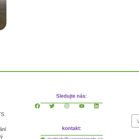
Sledujte nás:
TS
kontakt:
ání
vý