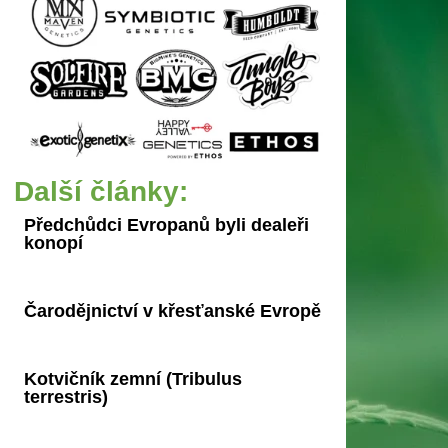
Další články:
Předchůdci Evropanů byli dealeři
konopí
Čarodějnictví v křesťanské Evropě
Kotvičník zemní (Tribulus
terrestris)