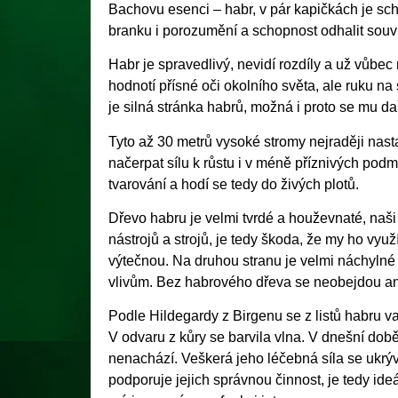
Bachovu esenci – habr, v pár kapičkách je sch
branku i porozumění a schopnost odhalit souvi
Habr je spravedlivý, nevidí rozdíly a už vůbec
hodnotí přísné oči okolního světa, ale ruku n
je silná stránka habrů, možná i proto se mu da
Tyto až 30 metrů vysoké stromy nejraději nasta
načerpat sílu k růstu i v méně příznivých podm
tvarování a hodí se tedy do živých plotů.
Dřevo habru je velmi tvrdé a houževnaté, naši p
nástrojů a strojů, je tedy škoda, že my ho vy
výtečnou. Na druhou stranu je velmi náchylné
vlivům. Bez habrového dřeva se neobejdou ani
Podle Hildegardy z Birgenu se z listů habru va
V odvaru z kůry se barvila vlna. V dnešní době a
nenachází. Veškerá jeho léčebná síla se ukrýv
podporuje jejich správnou činnost, je tedy ideá