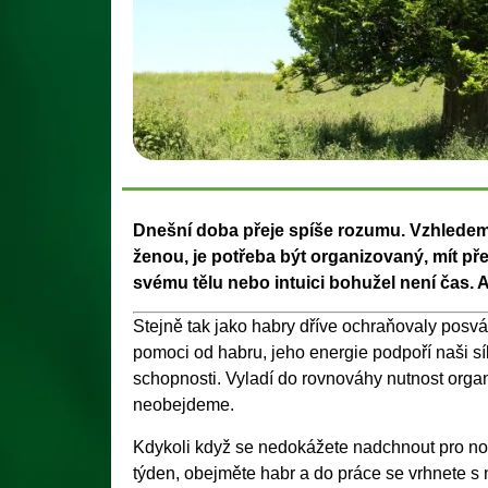
Dnešní doba přeje spíše rozumu. Vzhledem 
ženou, je potřeba být organizovaný, mít pře
svému tělu nebo intuici bohužel není čas. A
Stejně tak jako habry dříve ochraňovaly posvát
pomoci od habru, jeho energie podpoří naši sí
schopnosti. Vyladí do rovnováhy nutnost orga
neobejdeme.
Kdykoli když se nedokážete nadchnout pro nové
týden, obejměte habr a do práce se vrhnete s 