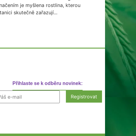
načením je myšlena rostlina, kterou
tanici skutečně zařazují...
Přihlaste se k odběru novinek: