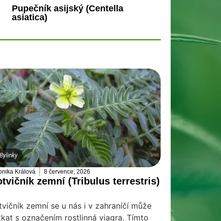
Pupečník asijský (Centella
asiatica)
Bylinky
onika Králová
8 července, 2026
tvičník zemní (Tribulus terrestris)
tvičník zemní se u nás i v zahraníčí může
tkat s označením rostlinná viagra. Tímto