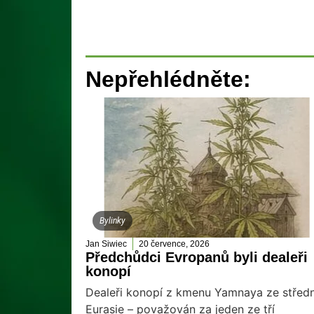
Nepřehlédněte:
Bylinky
Jan Siwiec
20 července, 2026
Předchůdci Evropanů byli dealeři
konopí
Dealeři konopí z kmenu Yamnaya ze středn
Eurasie – považován za jeden ze tří