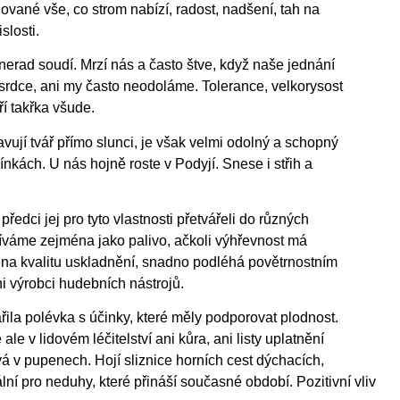
ované vše, co strom nabízí, radost, nadšení, tah na
slosti.
 nerad soudí. Mrzí nás a často štve, když naše jednání
a srdce, ani my často neodoláme. Tolerance, velkorysost
ří takřka všude.
vují tvář přímo slunci, je však velmi odolný a schopný
ínkách. U nás hojně roste v Podyjí. Snese i střih a
ředci jej pro tyto vlastnosti přetvářeli do různých
užíváme zejména jako palivo, ačkoli výhřevnost má
 na kvalitu uskladnění, snadno podléhá povětrnostním
 výrobci hudebních nástrojů.
řila polévka s účinky, které měly podporovat plodnost.
le v lidovém léčitelství ani kůra, ani listy uplatnění
á v pupenech. Hojí sliznice horních cest dýchacích,
lní pro neduhy, které přináší současné období. Pozitivní vliv