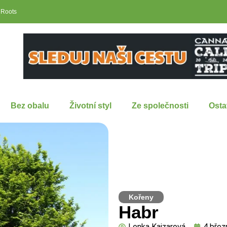
 Roots
Bez obalu
Životní styl
Ze společnosti
Osta
Kořeny
Habr
Lenka Kaizarová
4 břez