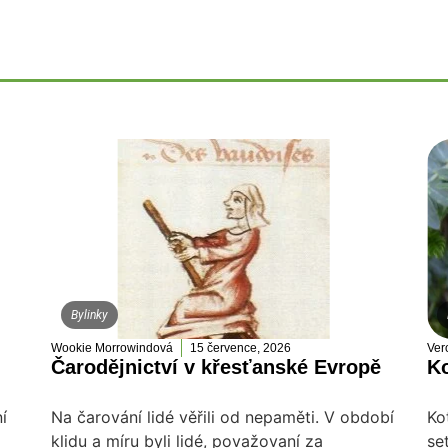
Bylinky
Wookie Morrowindová
15 července, 2026
Ver
Čarodějnictví v křesťanské Evropě
Ko
í
Na čarování lidé věřili od nepaměti. V období
Ko
klidu a míru byli lidé, považovaní za
se