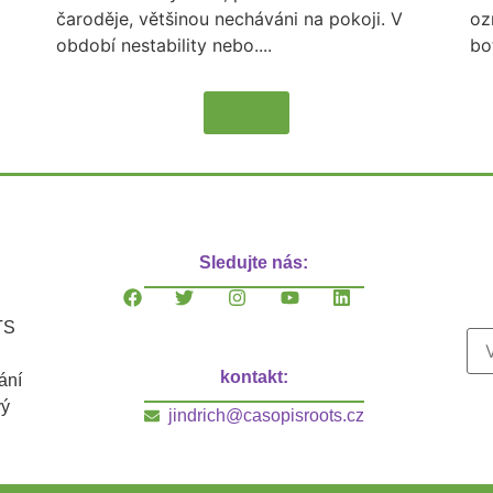
čaroděje, většinou necháváni na pokoji. V
oz
období nestability nebo....
bo
Více
Sledujte nás:
TS
kontakt:
ání
vý
jindrich@casopisroots.cz