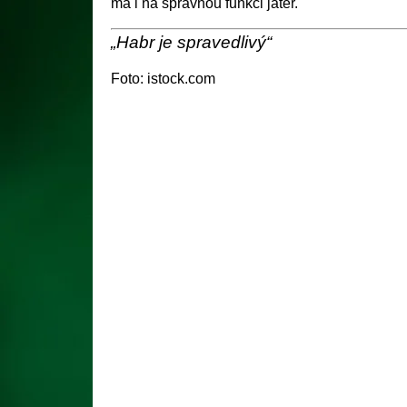
má i na správnou funkci jater.
„Habr je spravedlivý“
Foto: istock.com