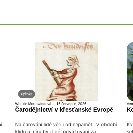
Bylinky
Wookie Morrowindová
15 července, 2026
Ver
Čarodějnictví v křesťanské Evropě
Ko
í
Na čarování lidé věřili od nepaměti. V období
Ko
klidu a míru byli lidé, považovaní za
se