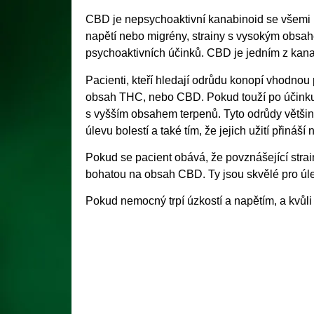
CBD je nepsychoaktivní kanabinoid se všemi 
napětí nebo migrény, strainy s vysokým obs
psychoaktivních účinků. CBD je jedním z kanab
Pacienti, kteří hledají odrůdu konopí vhodnou pr
obsah THC, nebo CBD. Pokud touží po účinku 
s vyšším obsahem terpenů. Tyto odrůdy většin
úlevu bolestí a také tím, že jejich užití přináš
Pokud se pacient obává, že povznášející strai
bohatou na obsah CBD. Ty jsou skvělé pro úlev
Pokud nemocný trpí úzkostí a napětím, a kvůli 