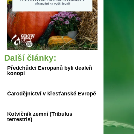
Další články:
Předchůdci Evropanů byli dealeři
konopí
Čarodějnictví v křesťanské Evropě
Kotvičník zemní (Tribulus
terrestris)