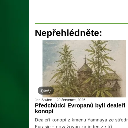
Nepřehlédněte:
Bylinky
Jan Siwiec
20 července, 2026
Předchůdci Evropanů byli dealeři
konopí
Dealeři konopí z kmenu Yamnaya ze středn
Eurasie – považován za jeden ze tří