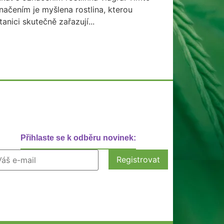
načením je myšlena rostlina, kterou
tanici skutečně zařazují...
Přihlaste se k odběru novinek: