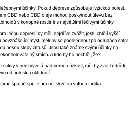
léčebnými účinky. Pokud deprese způsobuje fyzickou bolest,
ahem CBD nebo CBD oleje mohou poskytnout úlevu bez
inoidů v konopné rostlině s největšími léčivými účinky.
o léčbu depresí, by měli nejdříve zvážit, jestli chtějí vyšší
povznášející mysl, měli by se poohlédnout po odrůdách sativ
ou nesou stopy citrusů. Jsou také známé svými účinky na
í nekontrolovatelný smích. A kdo by ho nechtěl, že?
n sativy v něm vyvolá nadměrnou úzkost, měl by zvolit odrůdu
u od bolesti a uklidňují.
tomu špatně spí, je pro něj skvělou volbou indika.