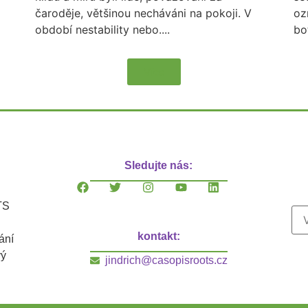
čaroděje, většinou necháváni na pokoji. V
oz
období nestability nebo....
bo
Více
Sledujte nás:
TS
kontakt:
ání
vý
jindrich@casopisroots.cz