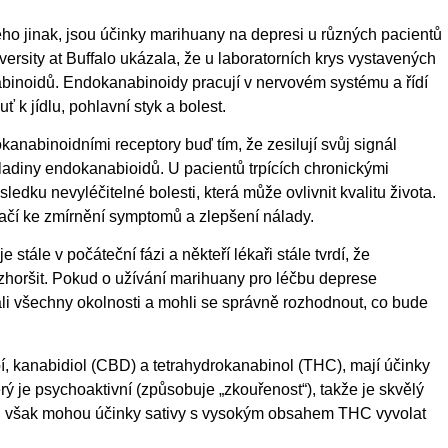
o jinak, jsou účinky marihuany na depresi u různých pacientů
ersity at Buffalo ukázala, že u laboratorních krys vystavených
binoidů. Endokanabinoidy pracují v nervovém systému a řídí
 k jídlu, pohlavní styk a bolest.
kanabinoidními receptory buď tím, že zesilují svůj signál
hladiny endokanabioidů. U pacientů trpících chronickými
u nevyléčitelné bolesti, která může ovlivnit kvalitu života.
tačí ke zmírnění symptomů a zlepšení nálady.
tále v počáteční fázi a někteří lékaři stále tvrdí, že
horšit. Pokud o užívání marihuany pro léčbu deprese
rali všechny okolnosti a mohli se správně rozhodnout, co bude
í, kanabidiol (CBD) a tetrahydrokanabinol (THC), mají účinky
 je psychoaktivní (způsobuje „zkouřenost“), takže je skvělý
ch však mohou účinky sativy s vysokým obsahem THC vyvolat