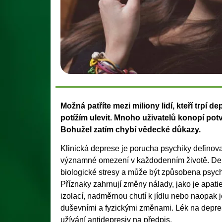
Možná patříte mezi miliony lidí, kteří trpí d
potížím ulevit. Mnoho uživatelů konopí po
Bohužel zatím chybí vědecké důkazy.
Klinická deprese je porucha psychiky defino
významné omezení v každodenním životě. Dep
biologické stresy a může být způsobena psy
Příznaky zahrnují změny nálady, jako je apat
izolací, nadměrnou chutí k jídlu nebo naopak j
duševními a fyzickými změnami. Lék na depresi
užívání antidepresiv na předpis.