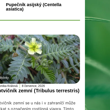
Pupečník asijský (Centella
asiatica)
Bylinky
onika Králová
8 července, 2026
tvičník zemní (Tribulus terrestris)
tvičník zemní se u nás i v zahraníčí může
tkat s označením rostlinná viagra. Tímto