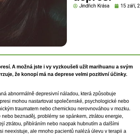
Jindřich Krása
15 září, 
epresí. A možná jste i vy vyzkoušeli užít
marihuanu a svým
tvrzuje, že konopí má na deprese
velmi pozitivní účinky.
vaná abnormálně depresivní náladou, která způsobuje
resi mohou nastartovat společenské, psychologické nebo
chickým traumatem nebo chemickou nerovnováhou v mozku.
ie nebo beznaděj, problémy se spánkem, ztrátou energie,
ejí ztrátou, přibíráním nebo naopak hubnutím a dalšími
 neexistuje, ale mnoho pacientů nalézá úlevu v terapii a