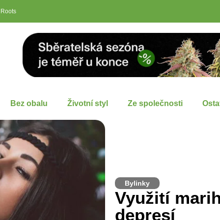
 Roots
Bez obalu
Životní styl
Ze společnosti
Osta
Bylinky
Využití mari
depresí