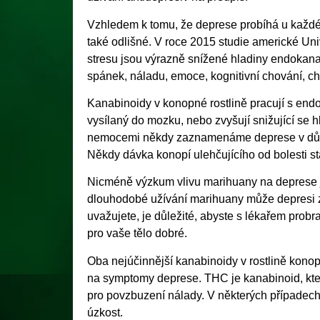
Vzhledem k tomu, že deprese probíhá u každéh
také odlišné. V roce 2015 studie americké Univ
stresu jsou výrazně snížené hladiny endokana
spánek, náladu, emoce, kognitivní chování, chuť
Kanabinoidy v konopné rostlině pracují s endo
vysílaný do mozku, nebo zvyšují snižující se 
nemocemi někdy zaznamenáme deprese v důsledk
Někdy dávka konopí ulehčujícího od bolesti s
Nicméně výzkum vlivu marihuany na deprese je s
dlouhodobé užívání marihuany může depresi z
uvažujete, je důležité, abyste s lékařem prob
pro vaše tělo dobré.
Oba nejúčinnější kanabinoidy v rostlině konop
na symptomy deprese. THC je kanabinoid, který
pro povzbuzení nálady. V některých případe
úzkost.