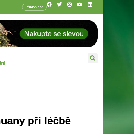
Přihlásit se
tní
huany při léčbě