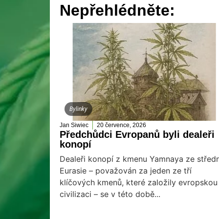
Nepřehlédněte:
Bylinky
Jan Siwiec
20 července, 2026
Předchůdci Evropanů byli dealeři
konopí
Dealeři konopí z kmenu Yamnaya ze středn
Eurasie – považován za jeden ze tří
klíčových kmenů, které založily evropskou
civilizaci – se v této době...