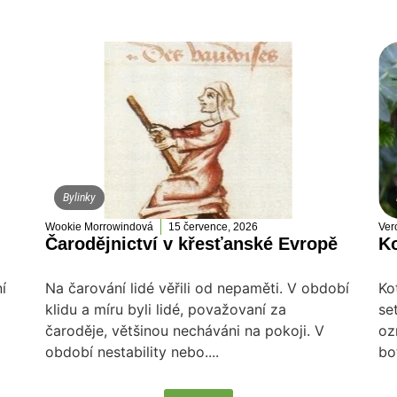
Bylinky
Wookie Morrowindová
15 července, 2026
Ver
Čarodějnictví v křesťanské Evropě
Ko
í
Na čarování lidé věřili od nepaměti. V období
Ko
klidu a míru byli lidé, považovaní za
se
čaroděje, většinou necháváni na pokoji. V
oz
období nestability nebo....
bo