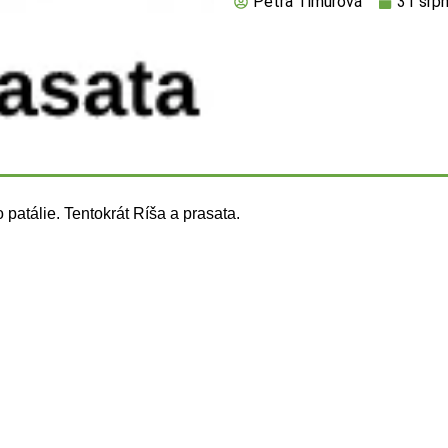
Petra Timurová
31 srp
patálie. Tentokrát Ríša a prasata.