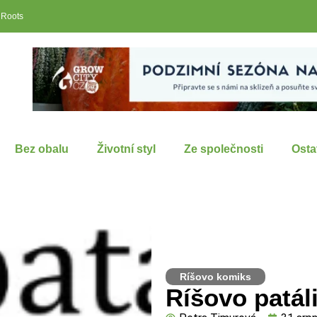
 Roots
Bez obalu
Životní styl
Ze společnosti
Osta
Ríšovo komiks
Ríšovo patáli