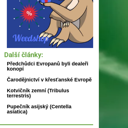
Další články:
Předchůdci Evropanů byli dealeři
konopí
Čarodějnictví v křesťanské Evropě
Kotvičník zemní (Tribulus
terrestris)
Pupečník asijský (Centella
asiatica)