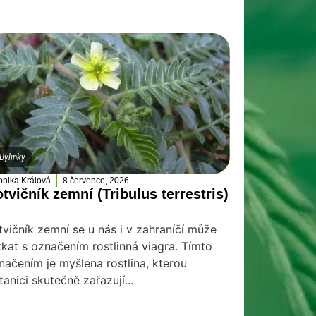
Bylinky
onika Králová
8 července, 2026
tvičník zemní (Tribulus terrestris)
tvičník zemní se u nás i v zahraníčí může
tkat s označením rostlinná viagra. Tímto
načením je myšlena rostlina, kterou
tanici skutečně zařazují...