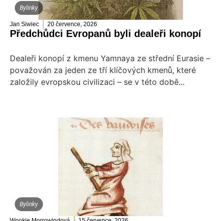
Bylinky
Jan Siwiec
20 července, 2026
Předchůdci Evropanů byli dealeři konopí
Dealeři konopí z kmenu Yamnaya ze střední Eurasie –
považován za jeden ze tří klíčových kmenů, které
založily evropskou civilizaci – se v této době...
Bylinky
Wookie Morrowindová
15 července, 2026