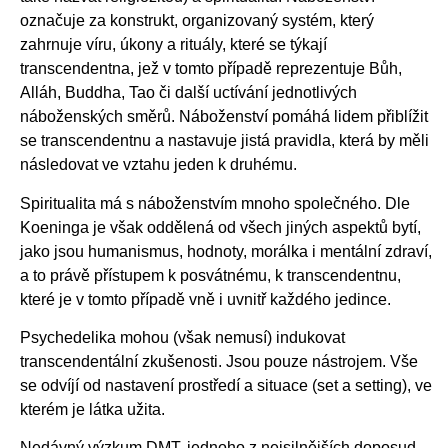
označuje za konstrukt, organizovaný systém, který
zahrnuje víru, úkony a rituály, které se týkají
transcendentna, jež v tomto případě reprezentuje Bůh,
Alláh, Buddha, Tao či další uctívání jednotlivých
náboženských směrů. Náboženství pomáhá lidem přiblížit
se transcendentnu a nastavuje jistá pravidla, která by měli
následovat ve vztahu jeden k druhému.
Spiritualita má s náboženstvím mnoho společného. Dle
Koeninga je však oddělená od všech jiných aspektů bytí,
jako jsou humanismus, hodnoty, morálka i mentální zdraví,
a to právě přístupem k posvátnému, k transcendentnu,
které je v tomto případě vně i uvnitř každého jedince.
Psychedelika mohou (však nemusí) indukovat
transcendentální zkušenosti. Jsou pouze nástrojem. Vše
se odvíjí od nastavení prostředí a situace (set a setting), ve
kterém je látka užita.
Nedávný výzkum DMT, jednoho z nejsilnějších doposud