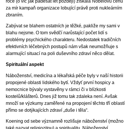
roce (o víc jak padesát let později) získala Nobelovu cenu
za mír kampaň organizace lobující právě proti nukleárním
zbraním.
Zabývat se blahem ostatních je těžké, pakliže my sami v
blahu nejsme. O tom svědčí narůstající počet lidí s
problémy psychického charakteru. Nedostatek tradičních
efektivních léčebných postupů nám však neumožňuje s
alarmující situací na poli duševního zdraví něco dělat.
Spirituální aspekt
Náboženství, medicína a lékařská péče byly v naší historii
propojené oblasti lidského bytí. Vždyť první hospicy a
nemocnice bývaly vystavěny v rámci či v blízkosti
kostelů/klášterů. Dnes již tomu tak zdaleka není. Avšak
množí se výzkumy zaměřené na propojení těchto tří oblastí
přímo se dotýkajících zdraví „duše i těla“.
Koening od sebe významně rozlišuje náboženství (možno
také nazvat religiozitou) a spiritualitu. Náboženství