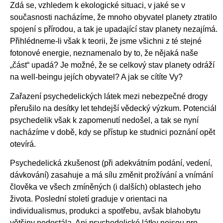
Zdá se, vzhledem k ekologické situaci, v jaké se v
současnosti nacházíme, že mnoho obyvatel planety ztratilo
spojení s přírodou, a tak je upadající stav planety nezajímá.
Přihlédneme-li však k teorii, že jsme všichni z té stejné
fotonové energie, neznamenalo by to, že nějaká naše
„část“ upadá? Je možné, že se celkový stav planety odráží
na well-beingu jejích obyvatel? A jak se cítíte Vy?
Zařazení psychedelických látek mezi nebezpečné drogy
přerušilo na desítky let tehdejší vědecký výzkum. Potenciál
psychedelik však k zapomenutí nedošel, a tak se nyní
nacházíme v době, kdy se přístup ke studnici poznání opět
otevírá.
Psychedelická zkušenost (při adekvátním podání, vedení,
dávkování) zasahuje a má sílu změnit prožívání a vnímání
člověka ve všech zmíněných (i dalších) oblastech jeho
života. Poslední století graduje v orientaci na
individualismus, produkci a spotřebu, avšak blahobytu
většiny nedostála. Ani psychedelické látky nejsou pro