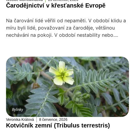
Čarodějnictví v křesťanské Evropě
Na čarování lidé věřili od nepaměti. V období klidu a
míru byli lidé, považovaní za čaroděje, většinou
necháváni na pokoji. V období nestability nebo....
Bylinky
Veronika Králová
8 července, 2026
Kotvičník zemní (Tribulus terrestris)