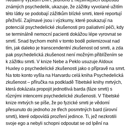
známých psychedelik, ukazuje, že zážitky vyvolané užitím
této látky se podobají zážitkům blízké smrti, které reportují
přeživší. Zajímavé jsou i výzkumy, které poukazují na
potenciál psychedelické zkušenosti pro paliativní péči, kdy
se terminálně nemocní pacienti dokážou lépe vyrovnat se
smrtí. Snad bychom mohli v tomto bodě polemizovat nad
tím, jak daleko je transcendentní zkušenost od smrti, a zda
pak psychedelická zkušenost není možným přiblížením se
k zážitku smrti. V knize Nebe a Peklo usuzuje Aldoux
Huxley o psychedelické zkušenosti jako o přípravě na smrt.
Na toto konto vyšla na Harvardu celá kniha Psychedelická
zkušenost – příručka na podkladě Tibetské knihy mrtvých,
která dokázala propojit jednotlivá barda (fáze smrti) s
různými intencemi psychedelické zkušenosti. V Tibetské
knize mrtvých se píše, že po fyzické smrti je vědomí
přesunuto do jednoho ze třech posmrtných bard (úrovní
smrti), které odpovídá prozření jedince. Ti, jež nezkrotili
svoje ego a nebyli schopni odpoutat se od lpění na