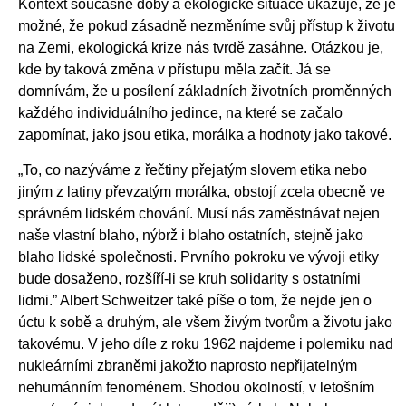
Kontext současné doby a ekologické situace ukazuje, že je
možné, že pokud zásadně nezměníme svůj přístup k životu
na Zemi, ekologická krize nás tvrdě zasáhne. Otázkou je,
kde by taková změna v přístupu měla začít. Já se
domnívám, že u posílení základních životních proměnných
každého individuálního jedince, na které se začalo
zapomínat, jako jsou etika, morálka a hodnoty jako takové.
„To, co nazýváme z řečtiny přejatým slovem etika nebo
jiným z latiny převzatým morálka, obstojí zcela obecně ve
správném lidském chování. Musí nás zaměstnávat nejen
naše vlastní blaho, nýbrž i blaho ostatních, stejně jako
blaho lidské společnosti. Prvního pokroku ve vývoji etiky
bude dosaženo, rozšíří-li se kruh solidarity s ostatními
lidmi.” Albert Schweitzer také píše o tom, že nejde jen o
úctu k sobě a druhým, ale všem živým tvorům a životu jako
takovému. V jeho díle z roku 1962 najdeme i polemiku nad
nukleárními zbraněmi jakožto naprosto nepřijatelným
nehumánním fenoménem. Shodou okolností, v letošním