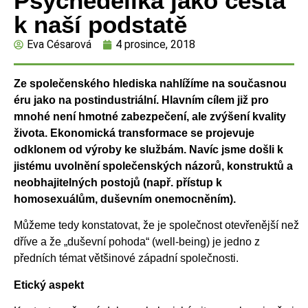
Psychedelika jako cesta
k naší podstatě
Eva Césarová
4 prosince, 2018
Ze společenského hlediska nahlížíme na současnou
éru jako na
postindustriální. Hlavním cílem již pro
mnohé není hmotné zabezpečení, ale zvýšení
kvality
života. Ekonomická transformace se projevuje
odklonem od výroby ke službám.
Navíc jsme došli k
jistému uvolnění společenských názorů, konstruktů a
neobhajitelných
postojů (např. přístup k
homosexuálům, duševním onemocněním).
Můžeme tedy konstatovat, že je společnost otevřenější než
dříve a že „duševní pohoda“ (well-being) je jedno z
předních témat většinové západní společnosti.
Etický aspekt