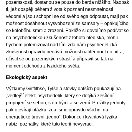
pozemskosti, dostanou se pouze do barda nižšího. Naopak
ti, jež dospějí během života k poznání nesmrtelnosti
vědomí a jsou schopni se od svého ega odpoutat, mají pak
možnost dosáhnout vysvobození ze samsary – opakujícího
se koloběhu smrti a zrození. Pakliže si dovolíme podívat se
na psychedelickou zkušenost z tohoto hlediska, mohli
bychom polemizovat nad tím, zda nám psychedelická
zkušenost opravdu nedává možnost nahlédnout do nitra,
očistit se od pozemských strastí a připravit se tak na
moment odchodu z fyzického světa.
Ekologický aspekt
Výzkumy Griffithse, Tylše a stovky dalších poukazují na
„vedlejší efekt“ psychedelik, který se dotýká zesílení
propojení se sebou, s druhými a se zemí. Prožitky jednoty
pak otevírají otázku, zda jsme opravdu všichni na
energetické úrovni „jedno“. Dokonce i kvantová fyzika
nabízí poznatky, které tuto teorii nevyvrací.