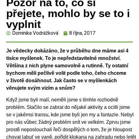
Pozor na to, co si
přejete, mohlo by se to i
vyplnit
Dominika Vodrážková
8 října, 2017
Je vědecky dokázáno, že v průběhu dne máme asi 4
tisíce myšlenek. To je nepředstavitelné množství.
Většina z nich plyne samovolně a rutinně. Ty ostatní
bychom měli pečlivě volit podle toho, čeho chceme
v životě dosáhnout. Jak často se v myšlenkách
věnujete svým vizím a snům?
Když jsme byli malí, neměli jsme s tímhle rozhodně
problém. Stačilo se zabrat do nějaké aktivity a ocitli jsme
se v jakémsi transu, kde jsme byli jen my a fantazie. Nebyl
pro nás vůbec žádný problém snít ve velkém. Zprvu jsme
prostě neposlouchali řeči dospělých o tom, že je hloupost
chovat labuť ve vaně, pořídit klokana na zahradu nebo letět