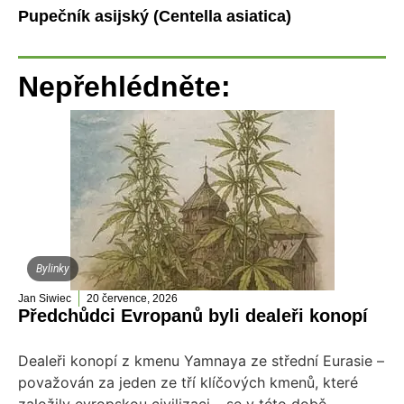
Pupečník asijský (Centella asiatica)
Nepřehlédněte:
Bylinky
Jan Siwiec
20 července, 2026
Předchůdci Evropanů byli dealeři konopí
Dealeři konopí z kmenu Yamnaya ze střední Eurasie –
považován za jeden ze tří klíčových kmenů, které
založily evropskou civilizaci – se v této době...