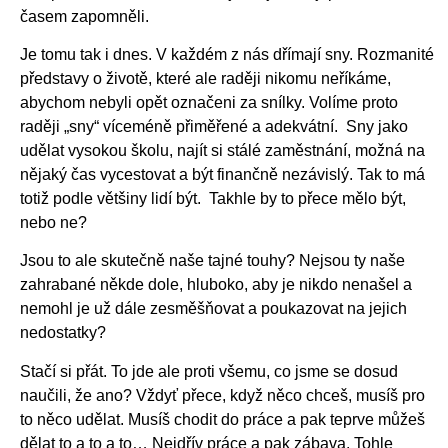
časem zapomněli.
Je tomu tak i dnes. V každém z nás dřímají sny. Rozmanité
představy o životě, které ale raději nikomu neříkáme,
abychom nebyli opět označeni za snílky. Volíme proto
raději „sny“ víceméně přiměřené a adekvátní. Sny jako
udělat vysokou školu, najít si stálé zaměstnání, možná na
nějaký čas vycestovat a být finančně nezávislý. Tak to má
totiž podle většiny lidí být. Takhle by to přece mělo být,
nebo ne?
Jsou to ale skutečně naše tajné touhy? Nejsou ty naše
zahrabané někde dole, hluboko, aby je nikdo nenašel a
nemohl je už dále zesměšňovat a poukazovat na jejich
nedostatky?
Stačí si přát. To jde ale proti všemu, co jsme se dosud
naučili, že ano? Vždyť přece, když něco chceš, musíš pro
to něco udělat. Musíš chodit do práce a pak teprve můžeš
dělat to a to a to… Nejdřív práce a pak zábava. Tohle