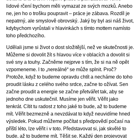
lidové rčení bychom měli vymazat ze svých mozků. Anebo
ne, jen ho o trošku poupravit – práce je zábava. Rozdíl je
nepatrný, ale smyslově obrovský. Jaký by byl asi náš život,
kdybychom vyrůstali v hlavinkách s tímto mottem namísto
toho předchozího.
Udělali jsme si život o dost složitější, než ve skutečnosti je.
Můžeme si dovolit žít s hlavou více v oblacích a dovolit si
své sny a touhy. Začněme nejprve s tím, že si na ně opět
vzpomeneme. I to „nereálné“ se může splnit. Proč?
Protože, když to budeme opravdu chtít a necháme do toho
proudit lásku z celého svého srdce, začne to ožívat. Sen
začne proudit a energie se začne přetvářet tak, aby se
jednoho dne uskutečnil. Musíme jen věřit. Věřit jako
tenkrát. Cítit tu radost z toho jaké to bude, až to budeme
mít. Věřit bezmezně a nevzdávat to když neuvidíme hned
výsledek. Pokud můžeme počítat s předpovědí počasí na
příští léto, lze věřit i v toto. Představovat si, jak skvělé to
bude, až to budeme mít. Těšit se. Každý den projevovat