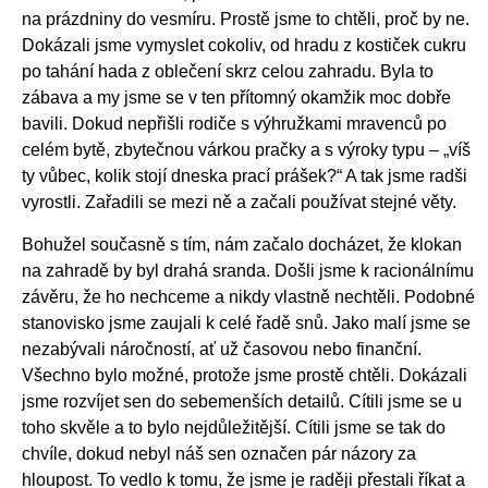
na prázdniny do vesmíru. Prostě jsme to chtěli, proč by ne.
Dokázali jsme vymyslet cokoliv, od hradu z kostiček cukru
po tahání hada z oblečení skrz celou zahradu. Byla to
zábava a my jsme se v ten přítomný okamžik moc dobře
bavili. Dokud nepřišli rodiče s výhružkami mravenců po
celém bytě, zbytečnou várkou pračky a s výroky typu – „víš
ty vůbec, kolik stojí dneska prací prášek?“ A tak jsme radši
vyrostli. Zařadili se mezi ně a začali používat stejné věty.
Bohužel současně s tím, nám začalo docházet, že klokan
na zahradě by byl drahá sranda. Došli jsme k racionálnímu
závěru, že ho nechceme a nikdy vlastně nechtěli. Podobné
stanovisko jsme zaujali k celé řadě snů. Jako malí jsme se
nezabývali náročností, ať už časovou nebo finanční.
Všechno bylo možné, protože jsme prostě chtěli. Dokázali
jsme rozvíjet sen do sebemenších detailů. Cítili jsme se u
toho skvěle a to bylo nejdůležitější. Cítili jsme se tak do
chvíle, dokud nebyl náš sen označen pár názory za
hloupost. To vedlo k tomu, že jsme je raději přestali říkat a