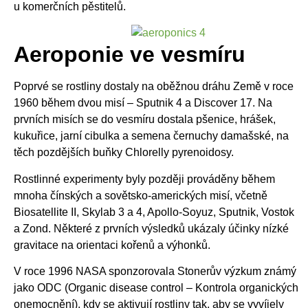
u komerčních pěstitelů.
Aeroponie ve vesmíru
Poprvé se rostliny dostaly na oběžnou dráhu Země v roce
1960 během dvou misí – Sputnik 4 a Discover 17. Na
prvních misích se do vesmíru dostala pšenice, hrášek,
kukuřice, jarní cibulka a semena černuchy damašské, na
těch pozdějších buňky Chlorelly pyrenoidosy.
Rostlinné experimenty byly později prováděny během
mnoha čínských a sovětsko-amerických misí, včetně
Biosatellite II, Skylab 3 a 4, Apollo-Soyuz, Sputnik, Vostok
a Zond. Některé z prvních výsledků ukázaly účinky nízké
gravitace na orientaci kořenů a výhonků.
V roce 1996 NASA sponzorovala Stonerův výzkum známý
jako ODC (Organic disease control – Kontrola organických
onemocnění), kdy se aktivují rostliny tak, aby se vyvíjely