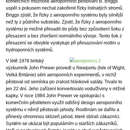
komerčních možností aeroponního pěstování B. Briggs
uspěl s pokusem nechat zakořenit řízky listnatých stromů.
Briggs zjistil, že řízky z aeroponního systému byly silnější
než ty z půdního substrátu. Zjistil, že řízky z aeroponního
systému je možné přesadit do půdy bez způsobení šoku z
přesazení a bez zhoršení normálního vývoje. Tento šok z
přesazení se obvykle vyskytuje při přesazování rostlin u
hydroponních systémů.
V létě 1976 britský
výzkumník John Prewer provedl u Newportu (Isle of Wight,
Velká Británie) sérii aeroponních experimentů, v nichž
pěstoval od semínka po zralost hlávkové saláty. Trvalo to
jen 22 dní. Jeho zařízení konvertovalo vodu/živiny v mlžné
kapky. V roce 1984 John Prewer ve spolupráci s
komerčním pěstitelem využil odlišný design aeroponního
systému v němž pěstovali jahody. Rostlinám se dařilo a
přinesly ohromnou sklizeň jahod, které sbírali zákazníci.
Systém se ukázal být populárním u starších zákazníků,