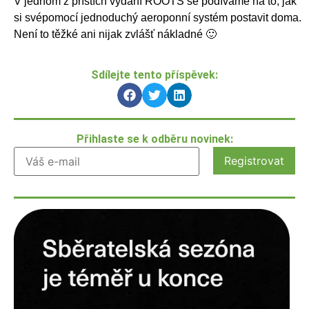
V jednom z příštích vydání ROOTS se podíváme na to, jak
si svépomocí jednoduchý aeroponní systém postavit doma.
Není to těžké ani nijak zvlášť nákladné 🙂
Sdílejte tento příspěvek:
Přihlaste se k odběru novinek: