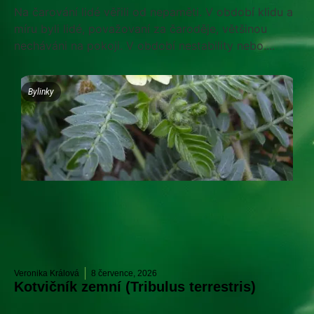
Na čarování lidé věřili od nepaměti. V období klidu a
míru byli lidé, považovaní za čaroděje, většinou
necháváni na pokoji. V období nestability nebo....
Bylinky
Veronika Králová
8 července, 2026
Kotvičník zemní (Tribulus terrestris)