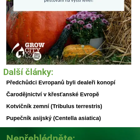
Další články:
Předchůdci Evropanů byli dealeři konopí
Čarodějnictví v křesťanské Evropě
Kotvičník zemní (Tribulus terrestris)
Pupečník asijský (Centella asiatica)
Nepřehlédněte: