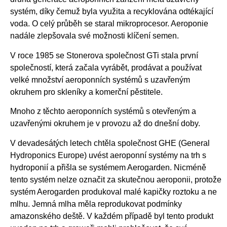
systém, díky čemuž byla využita a recyklována odtékající
voda. O celý průběh se staral mikroprocesor. Aeroponie
nadále zlepšovala své možnosti klíčení semen.
V roce 1985 se Stonerova společnost GTi stala první
společností, která začala vyrábět, prodávat a používat
velké množství aeroponních systémů s uzavřeným
okruhem pro skleníky a komerční pěstitele.
Mnoho z těchto aeroponních systémů s otevřeným a
uzavřenými okruhem je v provozu až do dnešní doby.
V devadesátých letech chtěla společnost GHE (General
Hydroponics Europe) uvést aeroponní systémy na trh s
hydroponií a přišla se systémem Aerogarden. Nicméně
tento systém nelze označit za skutečnou aeroponii, protože
systém Aerogarden produkoval malé kapičky roztoku a ne
mlhu. Jemná mlha měla reprodukovat podmínky
amazonského deště. V každém případě byl tento produkt