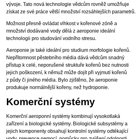
vývoje. Tato nová technologie vědcům rovněž umožňuje
získat ze své práce větší množství rozsáhlejších parametrů.
Možnost přesně ovládat vlhkost v kořenové zóně a
množství dodávané vody dělá z aeroponie ideální
technologii pro studování vodního stresu.
Aeroponie je také ideální pro studium morfologie kořenů.
Nepřítomnost pěstebního média dává vědcům snadný
přístup k celé, neporušené struktuře kořenů bez nutnosti
jejich poškození, k němuž může dojít při vyjmutí kořenů
z půdy či jiného média. Bylo zjištěno, že aeroponie
produkuje normálnější kořeny, než hydroponie.
Komerční systémy
Komerční aeroponní systémy kombinují vysokotlaká
zařízení a biologické systémy. Biologické subsystémy a
jejich komponenty obsahují kontrolní systémy odtékající
vody, prevence nemocí, pomůcky pro zvýšení odolnosti