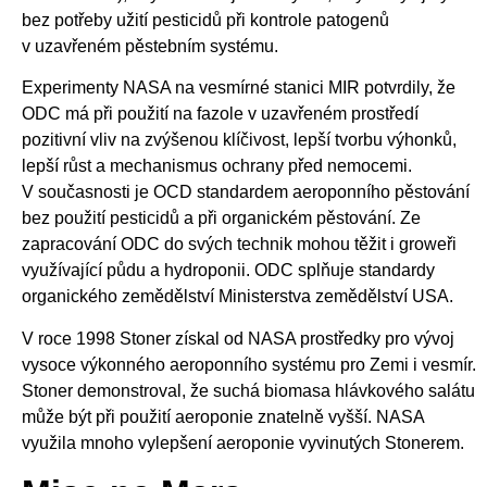
bez potřeby užití pesticidů při kontrole patogenů
v uzavřeném pěstebním systému.
Experimenty NASA na vesmírné stanici MIR potvrdily, že
ODC má při použití na fazole v uzavřeném prostředí
pozitivní vliv na zvýšenou klíčivost, lepší tvorbu výhonků,
lepší růst a mechanismus ochrany před nemocemi.
V současnosti je OCD standardem aeroponního pěstování
bez použití pesticidů a při organickém pěstování. Ze
zapracování ODC do svých technik mohou těžit i groweři
využívající půdu a hydroponii. ODC splňuje standardy
organického zemědělství Ministerstva zemědělství USA.
V roce 1998 Stoner získal od NASA prostředky pro vývoj
vysoce výkonného aeroponního systému pro Zemi i vesmír.
Stoner demonstroval, že suchá biomasa hlávkového salátu
může být při použití aeroponie znatelně vyšší. NASA
využila mnoho vylepšení aeroponie vyvinutých Stonerem.