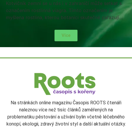
Kotvičník zemní se u nás i v zahraníčí může setkat s
označením rostlinná viagra. Tímto označením je
myšlena rostlina, kterou botanici skutečně zařazují...
Více
Na stránkách online magazínu Časopis ROOTS čtenáři
naleznou více než tisíc článků zaměřených na
problematiku pěstování a užívání bylin včetně léčebného
konopí, ekologii, zdravý životní styl a další aktuální otázky.