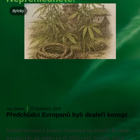
Bylinky
Jan Siwiec
20 července, 2026
Předchůdci Evropanů byli dealeři konopí
Dealeři konopí z kmenu Yamnaya ze střední Eurasie –
považován za jeden ze tří klíčových kmenů, které