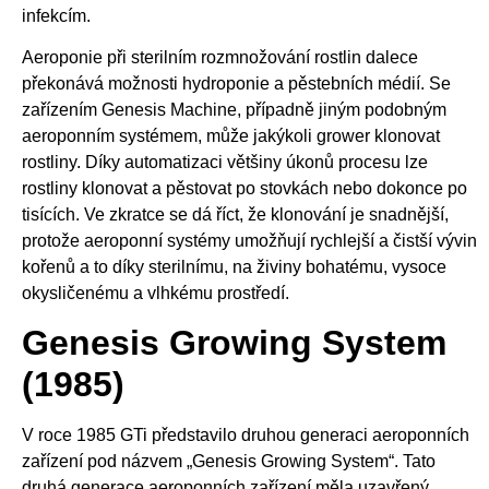
infekcím.
Aeroponie při sterilním rozmnožování rostlin dalece
překonává možnosti hydroponie a pěstebních médií. Se
zařízením Genesis Machine, případně jiným podobným
aeroponním systémem, může jakýkoli grower klonovat
rostliny. Díky automatizaci většiny úkonů procesu lze
rostliny klonovat a pěstovat po stovkách nebo dokonce po
tisících. Ve zkratce se dá říct, že klonování je snadnější,
protože aeroponní systémy umožňují rychlejší a čistší vývin
kořenů a to díky sterilnímu, na živiny bohatému, vysoce
okysličenému a vlhkému prostředí.
Genesis Growing System
(1985)
V roce 1985 GTi představilo druhou generaci aeroponních
zařízení pod názvem „Genesis Growing System“. Tato
druhá generace aeroponních zařízení měla uzavřený