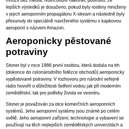
množit bez média. Nutriculture nakonec potvrdilo, že
lepších výsledků je dosaženo, pokud byly rostliny množeny
v jejich aeroponním propagátoru X-stream a následně byly
přesunuty do speciálně navrženého systému s kapkovou
aeroponií s názvem Amazon.
Aeroponicky pěstované
potraviny
Stoner byl v roce 1986 první osobou, která dodala na trh
(dokonce do celonárodního řetězce obchodů) aeroponicky
vypěstované potraviny. V rozhovoru pro národní veřejné
rádio hovořil o důležitosti šetření vodou jak při moderním
zemědělství, tak pro potřeby života ve vesmíru.
Stoner je považován za otce komerčních aeroponních
systémů. Jeho aeroponní systémy jsou známé po celém
světě. Jeho aeroponní zařízení, technologie a vybavení se
používají na těch nejlepších zemědělských univerzitách a