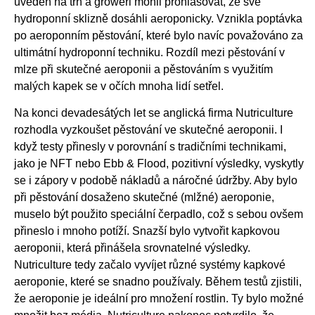
uveden na trh a groweři mohli prohlašovat, že své
hydroponní sklizně dosáhli aeroponicky. Vznikla poptávka
po aeroponním pěstování, které bylo navíc považováno za
ultimátní hydroponní techniku. Rozdíl mezi pěstování v
mlze při skutečné aeroponii a pěstováním s využitím
malých kapek se v očích mnoha lidí setřel.
Na konci devadesátých let se anglická firma Nutriculture
rozhodla vyzkoušet pěstování ve skutečné aeroponii. I
když testy přinesly v porovnání s tradičními technikami,
jako je NFT nebo Ebb & Flood, pozitivní výsledky, vyskytly
se i zápory v podobě nákladů a náročné údržby. Aby bylo
při pěstování dosaženo skutečné (mlžné) aeroponie,
muselo být použito speciální čerpadlo, což s sebou ovšem
přineslo i mnoho potíží. Snazší bylo vytvořit kapkovou
aeroponii, která přinášela srovnatelné výsledky.
Nutriculture tedy začalo vyvíjet různé systémy kapkové
aeroponie, které se snadno používaly. Během testů zjistili,
že aeroponie je ideální pro množení rostlin. Ty bylo možné