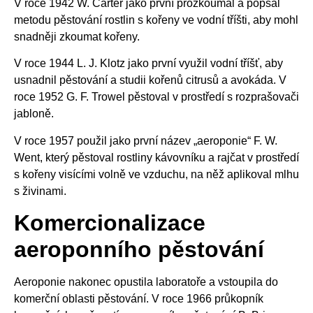
V roce 1942 W. Carter jako první prozkoumal a popsal
metodu pěstování rostlin s kořeny ve vodní tříšti, aby mohl
snadněji zkoumat kořeny.
V roce 1944 L. J. Klotz jako první využil vodní tříšť, aby
usnadnil pěstování a studii kořenů citrusů a avokáda. V
roce 1952 G. F. Trowel pěstoval v prostředí s rozprašovači
jabloně.
V roce 1957 použil jako první název „aeroponie“ F. W.
Went, který pěstoval rostliny kávovníku a rajčat v prostředí
s kořeny visícími volně ve vzduchu, na něž aplikoval mlhu
s živinami.
Komercionalizace
aeroponního pěstování
Aeroponie nakonec opustila laboratoře a vstoupila do
komerční oblasti pěstování. V roce 1966 průkopník