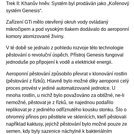
Trek II: Khanův hněv. Systém byl prodáván jako „Kořenový
systém Genesis“.
Zařízení GTi mělo otevřený okruh vody ovládaný
mikročipem a pod vysokým tlakem dodávalo do aeroponní
komory atomizované živiny.
V té době se jednalo z pohledu rozvoje této technologie
pěstování o revoluční úspěch. Přístroj Genesis fungoval
jednoduše po připojení k vodě a elektrické energii.
Aeroponní pěstování způsobilo převrat v klonování rostlin
(pěstování z řízků). Hlavně bylo možné díky aeroponii celý
proces provést v jediné automatizované jednotce. U
mnoha rostlin, u nichž bylo považováno za obtížné, ne-li
nemožné, pěstovat je z řízků, se najednou podařilo
replikovat je z jediného odříznutého kousku stonku. Šlo o
ohromný přínos pro pěstitele ve sklenících, kteří pěstovali
například kaktusy, jejichž pěstování bylo možné pouze ze
semen, kdy byly sazenice náchylné k bakteriálním