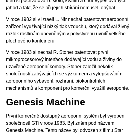
kteří si pochvalovali čistotu, kvalitu a chuť vypěstovaných
jahod a fakt, že se při jejich sbírání nemuseli ohýbat.
V roce 1982 si v Izraeli L. Nir nechal patentovat aeroponní
zařízení využívající nízký tlak vzduchu, který dodával živný
roztok rostlinám upevněným v polystyrenu uvnitř velkého
plechového kontejneru.
V roce 1983 si nechal R. Stoner patentovat první
mikroprocesorový interface dodávající vodu a živiny do
uzavřené aeroponní komory. Stoner založil několik
společností zabývajících se výzkumem a vylepšováním
aeroponního vybavení, rozhraní, biokontrolních
mechanismů a komponent pro komerční využití aeroponie.
Genesis Machine
První komerčně dostupný aeroponní systém byl vyroben
společností GTi v roce 1983. Byl znám pod názvem
Genesis Machine. Tento název byl odvozen z filmu Star