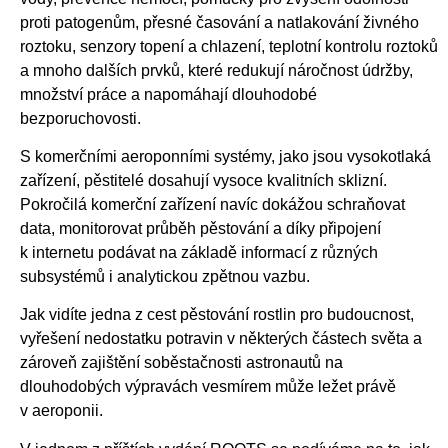
proti patogenům, přesné časování a natlakování živného
roztoku, senzory topení a chlazení, teplotní kontrolu roztoků
a mnoho dalších prvků, které redukují náročnost údržby,
množství práce a napomáhají dlouhodobé
bezporuchovosti.
S komerčními aeroponními systémy, jako jsou vysokotlaká
zařízení, pěstitelé dosahují vysoce kvalitních sklizní.
Pokročilá komerční zařízení navíc dokážou schraňovat
data, monitorovat průběh pěstování a díky připojení
k internetu podávat na základě informací z různých
subsystémů i analytickou zpětnou vazbu.
Jak vidíte jedna z cest pěstování rostlin pro budoucnost,
vyřešení nedostatku potravin v některých částech světa a
zároveň zajištění soběstačnosti astronautů na
dlouhodobých výpravách vesmírem může ležet právě
v aeroponii.