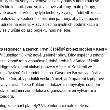
chniky sběru vody a zachování kvality půdy v kombinaci se
těchto technik jsou: vrstevnicové zábrany, malé příkopy,
né osazení. Všechny tyto techniky zvyšují půdní vlhkost a
sou realizovány společně s místními partnery, aby bylo možné
zt udržitelná řešení. V závislosti na místních podmínkách a
 se v určité oblasti projektu hodí nejlépe.
ika regionech a zemích. První úspěšný projekt proběhl v Keni v
řil Justdiggit 8 km2 nové „zelené“ půdy. Díky úspěchu tohoto
ojekt. Kromě toho v současné době probíhá
v Africe několik
diggit však není aktivní pouze v Africe. V Kalifornii ve
 nejzávažnějších období sucha. Guvernér Brown vyhlásil v
úředníkům, aby podnikli veškerá nezbytná opatření k přípravě
, aby zajistil, že se Kalifornie dokáže s nebývalým suchem
rství s místními zemědělci a organizacemi při vytváření a
oridoru.
ologizace naší planety? Více informací naleznete na