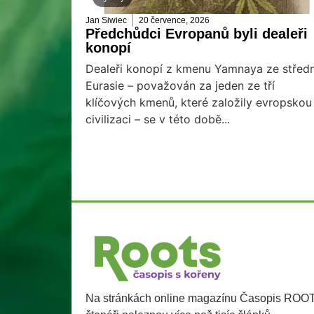
Jan Siwiec
20 července, 2026
Předchůdci Evropanů byli dealeři
konopí
Dealeři konopí z kmenu Yamnaya ze středn
Eurasie – považován za jeden ze tří
klíčových kmenů, které založily evropskou
civilizaci – se v této době...
Na stránkách online magazínu Časopis ROO