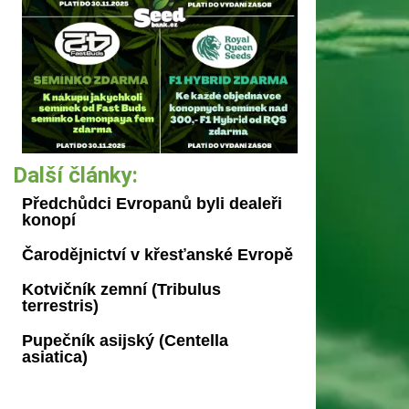
Další články:
Předchůdci Evropanů byli dealeři
konopí
Čarodějnictví v křesťanské Evropě
Kotvičník zemní (Tribulus
terrestris)
Pupečník asijský (Centella
asiatica)