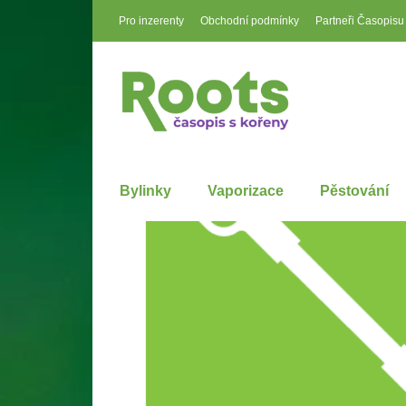
Pro inzerenty
Obchodní podmínky
Partneři Časopisu
Bylinky
Vaporizace
Pěstování