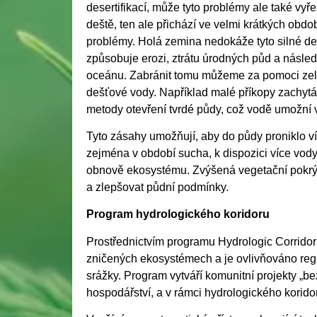
desertifikací, může tyto problémy ale také vyřeš
deště, ten ale přichází ve velmi krátkých obdo
problémy. Holá zemina nedokáže tyto silné de
způsobuje erozi, ztrátu úrodných půd a násle
oceánu. Zabránit tomu můžeme za pomoci zel
dešťové vody. Například malé příkopy zachytá
metody otevření tvrdé půdy, což vodě umožní 
Tyto zásahy umožňují, aby do půdy proniklo ví
zejména v období sucha, k dispozici více vody. 
obnově ekosystému. Zvýšená vegetační pokrý
a zlepšovat půdní podmínky.
Program hydrologického koridoru
Prostřednictvím programu Hydrologic Corridor
zničených ekosystémech a je ovlivňováno regi
srážky. Program vytváří komunitní projekty „bez
hospodářství,
a v rámci hydrologického korido