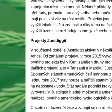
Využívá se
systematický přístup zahrnující te
zapojením místních komunit. Některé příklady 
přehrady, permakultura a výsadba nebo opětov
mají pozitivní vliv na růst rostlin. Projekty j
využít lokální sítě a znalosti a díky tomu nalé
využití území se rozhoduje o tom, jaké techniky
Projekty Justdiggit
V současné době je Justdiggit aktivní v někol
Africe. Od zahájení projektu v roce 2015 vytvo
prvního projektu byl v Keni zahájen druhý pr
dalších projektů a to v Tanzanii a Maroku. Justi
Spojených státech amerických čelí jednomu z
lednu roku 2017 stav nouze a nařídil státním 
na nedostatek vody. Stát nadále podnikl kroky
vyrovnat. V Justdiggit hledají možnosti partne
realizaci prvního amerického hydrologického k
Chcete se dozvědět více a zapojit se do re-ek