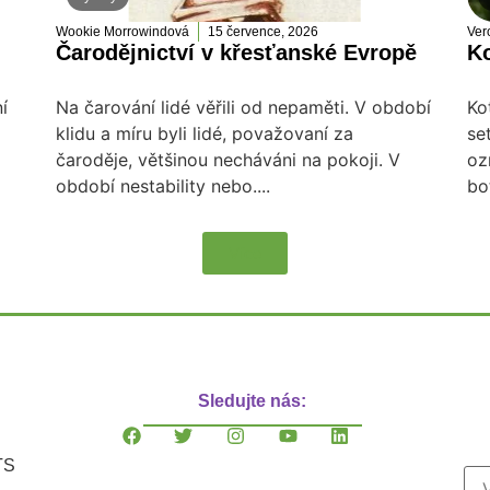
Wookie Morrowindová
15 července, 2026
Ver
Čarodějnictví v křesťanské Evropě
Ko
í
Na čarování lidé věřili od nepaměti. V období
Ko
klidu a míru byli lidé, považovaní za
se
čaroděje, většinou necháváni na pokoji. V
oz
období nestability nebo....
bo
Více
Sledujte nás:
TS