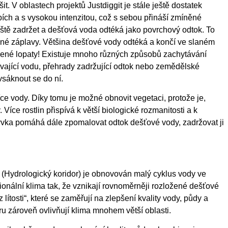
it. V oblastech projektů Justdiggit je stále ještě dostatek
bích a s vysokou intenzitou, což s sebou přináší zmíněné
ště zadržet a dešťová voda odtéká jako povrchový odtok. To
dné záplavy. Většina dešťové vody odtéká a končí ve slaném
ené lopaty! Existuje mnoho různých způsobů zachytávání
vající vodu, přehrady zadržující odtok nebo zemědělské
vsáknout se do ní.
ce vody. Díky tomu je možné obnovit vegetaci, protože je,
Více rostlin přispívá k větší biologické rozmanitosti a k
vka pomáhá dále zpomalovat odtok dešťové vody, zadržovat ji
 (Hydrologický koridor) je obnovován malý cyklus vody ve
onální klima tak, že vznikají rovnoměrněji rozložené dešťové
 lítosti“, které se zaměřují na zlepšení kvality vody, půdy a
ru zároveň ovlivňují klima mnohem větší oblasti.