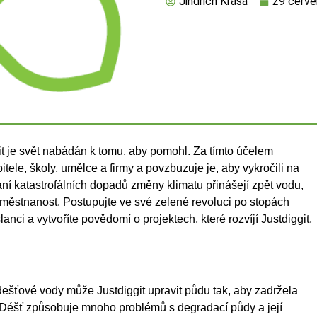
Jindřich Krása
29 červe
it je svět nabádán k tomu, aby pomohl. Za tímto účelem
bitele, školy, umělce a firmy a povzbuzuje je, aby vykročili na
í katastrofálních dopadů změny klimatu přinášejí zpět vodu,
zaměstnanost. Postupujte ve své zelené revoluci po stopách
nci a vytvoříte povědomí o projektech, které rozvíjí Justdiggit,
dešťové vody může Justdiggit upravit půdu tak, aby zadržela
 Déšť způsobuje mnoho problémů s degradací půdy a její