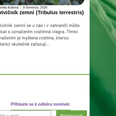
onika Králová
8 července, 2026
tvičník zemní (Tribulus terrestris)
tvičník zemní se u nás i v zahraníčí může
tkat s označením rostlinná viagra. Tímto
načením je myšlena rostlina, kterou
tanici skutečně zařazují...
Přihlaste se k odběru novinek: