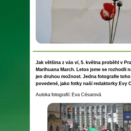
Jak většina z vás ví, 5. května proběhl v P
Marihuana March. Letos jsme se rozhodli 
jen druhou možnost. Jedna fotografie toho t
povedené, jako fotky naší redaktorky Evy 
Autoka fotografií: Eva Césarová