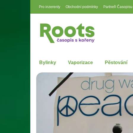
Pro inzerenty
Obchodní podmínky
Partneři Časopisu
Bylinky
Vaporizace
Pěstování