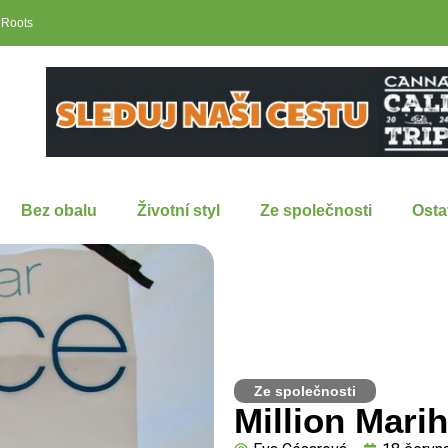
 Roots
Bez obalu
Životní styl
Ze společnosti
Osta
Ze společnosti
Million Mari