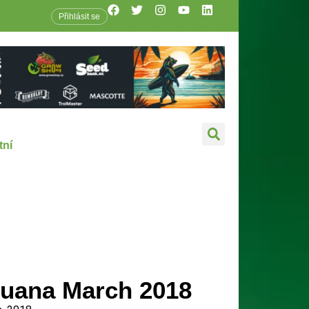
Přihlásit se
tní
huana March 2018