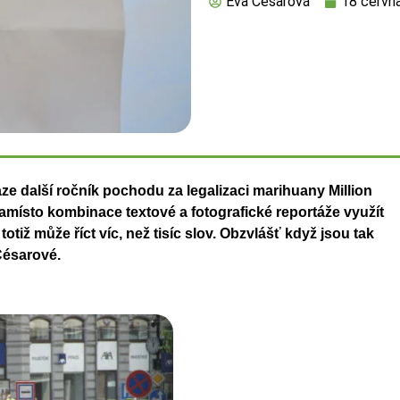
Eva Césarová
18 červn
raze další ročník pochodu za legalizaci
marihuany Million
namísto kombinace textové a
fotografické reportáže využít
otiž může říct víc, než
tisíc slov. Obzvlášť když jsou tak
Césarové.