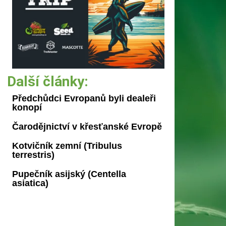
Další články:
Předchůdci Evropanů byli dealeři
konopí
Čarodějnictví v křesťanské Evropě
Kotvičník zemní (Tribulus
terrestris)
Pupečník asijský (Centella
asiatica)