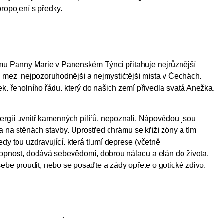
ropojení s předky.
mu Panny Marie v Panenském Týnci přitahuje nejrůznější
atří mezi nejpozoruhodnější a nejmystičtější místa v Čechách.
ek, řeholního řádu, který do našich zemí přivedla svatá Anežka,
ergií uvnitř kamenných pilířů, nepoznali. Nápovědou jsou
a na stěnách stavby. Uprostřed chrámu se kříží zóny a tím
tedy tou uzdravující, která tlumí deprese (včetně
opnost, dodává sebevědomí, dobrou náladu a elán do života.
 sebe proudit, nebo se posaďte a zády opřete o gotické zdivo.