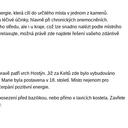
rgie, která cílí do určitého místa v jednom z kamenů.
má léčivé účinky, hlavně při chronických onemocněních.
ho středu, ale i u kraje, což lze snadno nalézt podle místního
relaxujte, možná právě zde najdete řešení vašeho zdánlivě
avě patří vrch Hostýn. Již za Keltů zde bylo vybudováno
 Marie byla postavena v 18. století. Místo nejenom pro
čerpání pozitivní energie.
posezení před bazilikou, nebo přímo v lavicích kostela. Zavřete
.