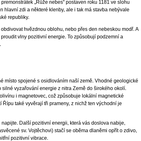
r premonstrátek „Růže nebes“ postaven roku 1181 ve slohu
 hlavní zdi a některé klenby, ale i tak má stavba nebývale
ké republiky.
 obdivovat hvězdnou oblohu, nebo přes den nebeskou modř. A
e proudit vlny pozitivní energie. To způsobují podzemní a
.
tné místo spojené s osidlováním naší země. Vhodné geologické
silné vyzařování energie z nitra Země do širokého okolí.
 olivínu i magnetovec, což způsobuje lokální magnetické
Řípu také vyvěrají tři prameny, z nichž ten východní je
napijte. Další pozitivní energii, která vás doslova nabije,
asvěcené sv. Vojtěchovi) stačí se oběma dlaněmi opřít o zdivo,
třní pozitivní vibrace.