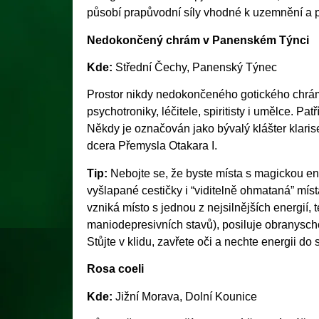
působí prapůvodní síly vhodné k uzemnění a p
Nedokončený chrám v Panenském Týnci
Kde:
Střední Čechy, Panenský Týnec
Prostor nikdy nedokončeného gotického chrá
psychotroniky, léčitele, spiritisty i umělce. P
Někdy je označován jako bývalý klášter klaris
dcera Přemysla Otakara I.
Tip:
Nebojte se, že byste místa s magickou en
vyšlapané cestičky i “viditelně ohmataná” míst
vzniká místo s jednou z nejsilnějších energií, 
maniodepresivních stavů), posiluje obranysch
Stůjte v klidu, zavřete oči a nechte energii do
Rosa coeli
Kde:
Jižní Morava, Dolní Kounice