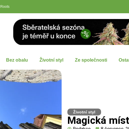
 Roots
Bez obalu
Životní styl
Ze společnosti
Osta
Životní styl
Magická míst
Redakce
8 července, 