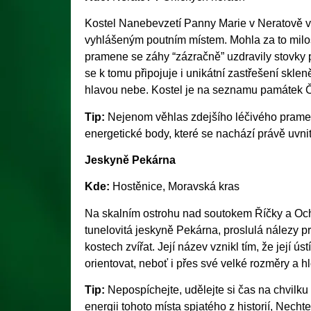
Kostel Nanebevzetí Panny Marie v Neratově v úd
vyhlášeným poutním místem. Mohla za to milos
pramene se záhy “zázračně” uzdravily stovky po
se k tomu připojuje i unikátní zastřešení sklen
hlavou nebe. Kostel je na seznamu památek 
Tip:
Nejenom věhlas zdejšího léčivého pramene
energetické body, které se nachází právě uvnit
Jeskyně Pekárna
Kde:
Hostěnice, Moravská kras
Na skalním ostrohu nad soutokem Říčky a Och
tunelovitá jeskyně Pekárna, proslulá nálezy p
kostech zvířat. Její název vznikl tím, že její 
orientovat, neboť i přes své velké rozměry a h
Tip:
Nepospíchejte, udělejte si čas na chvilk
energii tohoto místa spjatého z historií, Nec