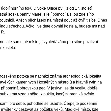
olí horního toku Divoké Orlice byl již od 17. století
tná soška panny Marie, s její pomocí a silou zdejšího
utníků. A těch přicházelo na místní pouť až čtyři tisíce. Dnes
ěnou střechou. Ačkoli vejdete dovnitř kostela, budete mít nad
ČR.
, ale samotné místo je vyhledáváno pro silné pozitivní
ř kostela.
ozského potoka se nachází známá archeologická lokalita,
ravěkých kamenných i kostěných nástrojů a hlavně rytin na
ústí připomíná obrovskou pec. V jeskyni se dá vcelku dobře
loubku má vzadu několik puklin, kterými proniká světlo.
u sami pro sebe, pohodlně se usaďte. Čerpejte podzemní
hte myšlenky cestovat až počátku věků. Magické místo, kde