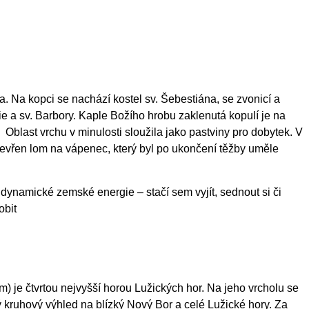
. Na kopci se nachází kostel sv. Šebestiána, se zvonicí a
ie a sv. Barbory. Kaple Božího hrobu zaklenutá kopulí je na
. Oblast vrchu v minulosti sloužila jako pastviny pro dobytek. V
tevřen lom na vápenec, který byl po ukončení těžby uměle
 dynamické zemské energie – stačí sem vyjít, sednout si či
obit
) je čtvrtou nejvyšší horou Lužických hor. Na jeho vrcholu se
ý kruhový výhled na blízký Nový Bor a celé Lužické hory. Za