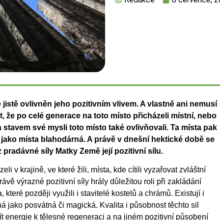
jistě ovlivněn jeho pozitivním vlivem. A vlastně ani nemusí
t, že po celé generace na toto místo přicházeli místní, nebo
 a stavem své mysli toto místo také ovlivňovali. Ta místa pak
u jako místa blahodárná. A právě v dnešní hektické době se
pradávné síly Matky Země její pozitivní sílu.
 v krajině, ve které žili, místa, kde cítili vyzařovat zvláštní
ávě výrazné pozitivní síly hrály důležitou roli při zakládání
, které později využili i stavitelé kostelů a chrámů. Existují i
á jako posvátná či magická. Kvalita i působnost těchto sil
t energie k tělesné regeneraci a na jiném pozitivní působení