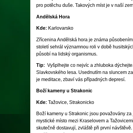
pro potěchu duše. Takových míst je v naší zem
Andělská Hora
Kde:
Karlovarsko
Zřícenina Andělská hora je známa působením s
století sehrál významnou roli v době husitský
působí na lidský organismus.
Tip:
Vyšplhejte co nejvíc a zhluboka dýchejte
Slavkovského lesa. Usednutím na sluncem zal
je meditace, zbaví vás případných depresí.
Boží kameny u Strakonic
Kde:
Tažovice, Strakonicko
Boží kameny u Strakonic jsou považovány za j
mystické místo mezi Kraselovem a Tažovicemi č
skutečně dostavují, zvláště při první návštěvě.