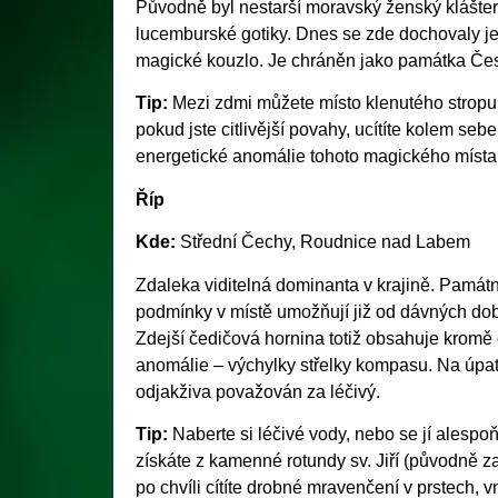
Původně byl nestarší moravský ženský klášte
lucemburské gotiky. Dnes se zde dochovaly jen
magické kouzlo. Je chráněn jako památka Čes
Tip:
Mezi zdmi můžete místo klenutého stropu
pokud jste citlivější povahy, ucítíte kolem seb
energetické anomálie tohoto magického místa
Říp
Kde:
Střední Čechy, Roudnice nad Labem
Zdaleka viditelná dominanta v krajině. Pamá
podmínky v místě umožňují již od dávných dob 
Zdejší čedičová hornina totiž obsahuje kromě
anomálie – výchylky střelky kompasu. Na úpatí 
odjakživa považován za léčivý.
Tip:
Naberte si léčivé vody, nebo se jí alespoň 
získáte z kamenné rotundy sv. Jiří (původně z
po chvíli cítíte drobné mravenčení v prstech, vni