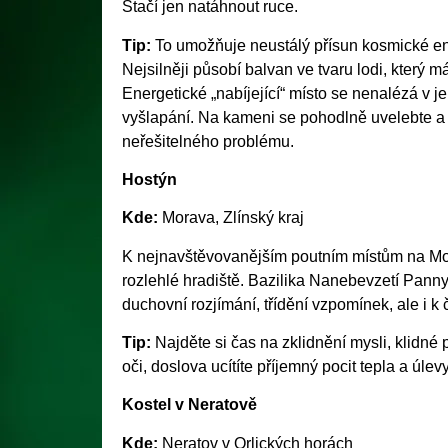
Stačí jen natáhnout ruce.
Tip:
To umožňuje neustálý přísun kosmické ene
Nejsilněji působí balvan ve tvaru lodi, který 
Energetické „nabíjející“ místo se nenalézá v je
vyšlapání. Na kameni se pohodlně uvelebte a 
neřešitelného problému.
Hostýn
Kde:
Morava, Zlínský kraj
K nejnavštěvovanějším poutním místům na Mor
rozlehlé hradiště. Bazilika Nanebevzetí Panny
duchovní rozjímání, třídění vzpomínek, ale i k 
Tip:
Najděte si čas na zklidnění mysli, klidné 
oči, doslova ucítíte příjemný pocit tepla a úlevy
Kostel v Neratově
Kde:
Neratov v Orlických horách