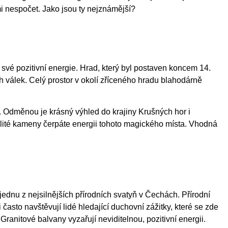
i nespočet. Jako jsou ty nejznámější?
vé pozitivní energie. Hrad, který byl postaven koncem 14.
ch válek. Celý prostor v okolí zříceného hradu blahodárně
. Odměnou je krásný výhled do krajiny Krušných hor i
ité kameny čerpáte energii tohoto magického místa. Vhodná
ednu z nejsilnějších přírodních svatyň v Čechách. Přírodní
asto navštěvují lidé hledající duchovní zážitky, které se zde
 Granitové balvany vyzařují neviditelnou, pozitivní energii.