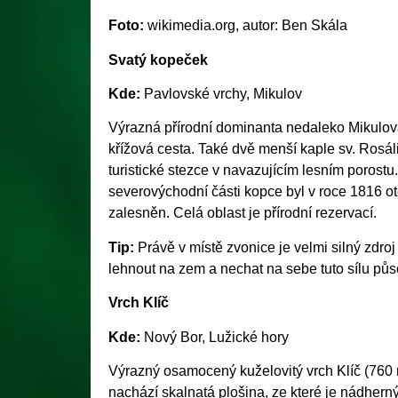
Foto:
wikimedia.org, autor:
Ben Skála
Svatý kopeček
Kde:
Pavlovské vrchy, Mikulov
Výrazná přírodní dominanta nedaleko Mikulova
křížová cesta. Také dvě menší kaple sv. Rosál
turistické stezce v navazujícím lesním porostu
severovýchodní části kopce byl v roce 1816 o
zalesněn. Celá oblast je přírodní rezervací.
Tip:
Právě v místě zvonice je velmi silný zdroj
lehnout na zem a nechat na sebe tuto sílu půs
Vrch Klíč
Kde:
Nový Bor, Lužické hory
Výrazný osamocený kuželovitý vrch Klíč (760 m
nachází skalnatá plošina, ze které je nádhern