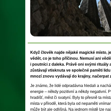
Když člověk najde nějaké magické místo, je 
vědět, co je toho příčinou. Nemusí ani vědě
i poutníci z daleka. Právě oni svými rituály
zůstávají vtisknuta ve společné paměti lid
mnozí znovu vydávají do krajiny, načerpat z 
Je známo, že lidé odpradávna hledali a nacházeli
energie – někdy pozitivní a někdy negativní. Pr
hradišť, měst či svatyní. Byly to přesně ta místa
místa v přírodě, která byla od nepaměti vníman
může být ale odlišná. Na jednom místě lze nají