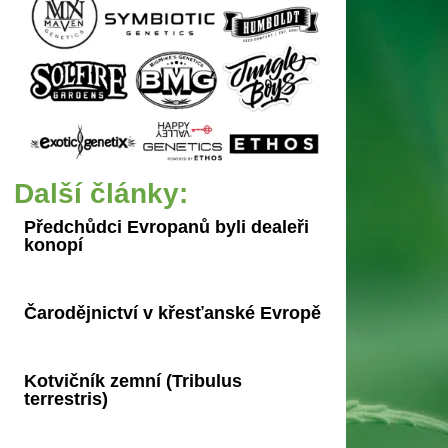
Další články:
Předchůdci Evropanů byli dealeři
konopí
Čarodějnictví v křesťanské Evropě
Kotvičník zemní (Tribulus
terrestris)