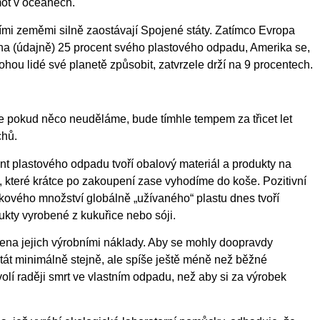
ot v oceánech.
ními zeměmi silně zaostávají Spojené státy. Zatímco Evropa
ína (údajně) 25 procent svého plastového odpadu, Amerika se,
hou lidé své planetě způsobit, zatvrzele drží na 9 procentech.
že pokud něco neuděláme, bude tímhle tempem za třicet let
chů.
nt plastového odpadu tvoří obalový materiál a produkty na
, které krátce po zakoupení zase vyhodíme do koše. Pozitivní
elkového množství globálně „užívaného“ plastu dnes tvoří
ukty vyrobené z kukuřice nebo sóji.
na jejich výrobními náklady. Aby se mohly doopravdy
stát minimálně stejně, ale spíše ještě méně než běžné
volí raději smrt ve vlastním odpadu, než aby si za výrobek