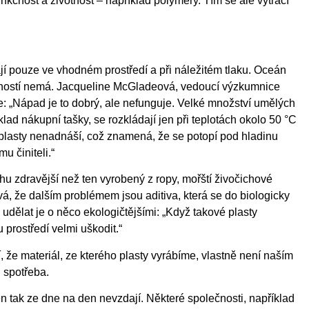
unkčnost a životnost – například polymery. Tím se ale vytrácí
ají pouze ve vhodném prostředí a při náležitém tlaku. Oceán
stností nemá. Jacqueline McGladeová, vedoucí výzkumnice
e: „Nápad je to dobrý, ale nefunguje. Velké množství umělých
lad nákupní tašky, se rozkládají jen při teplotách okolo 50 °C
plasty nenadnáší, což znamená, že se potopí pod hladinu
u činiteli.“
hu zdravější než ten vyrobený z ropy, mořští živočichové
, že dalším problémem jsou aditiva, která se do biologicky
 udělat je o něco ekologičtějšími: „Když takové plasty
 prostředí velmi uškodit.“
 že materiál, ze kterého plasty vyrábíme, vlastně není naším
 spotřeba.
n tak ze dne na den nevzdají. Některé společnosti, například