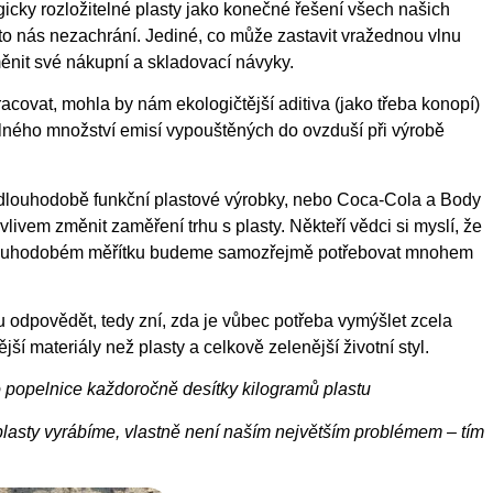
icky rozložitelné plasty jako konečné řešení všech našich
to nás nezachrání. Jediné, co může zastavit vražednou vlnu
ěnit své nákupní a skladovací návyky.
covat, mohla by nám ekologičtější aditiva (jako třeba konopí)
ného množství emisí vypouštěných do ovzduší při výrobě
í dlouhodobě funkční plastové výrobky, nebo Coca-Cola a Body
vlivem změnit zaměření trhu s plasty. Někteří vědci si myslí, že
 dlouhodobém měřítku budeme samozřejmě potřebovat mnohem
 odpovědět, tedy zní, zda je vůbec potřeba vymýšlet zcela
ší materiály než plasty a celkově zelenější životní styl.
 popelnice každoročně desítky kilogramů plastu
 plasty vyrábíme, vlastně není naším největším problémem – tím