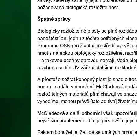
složky, které by zaručily jejich požadovanou f
požadovaná biologická rozložitelnost.
Špatné zprávy
Biologicky rozložitelné plasty se plně rozklád
naneštěstí ani jednu z těchto potřebných vla
Programu OSN pro životní prostředí, vysvětluj
hmot s nálepkou biologicky rozložitelné, napřík
– a takovou oceány opravdu nemají. Voda bio
a vyhnou se tím UV záření, dalšímu rozkladném
A přestože sežrat konopný plast je snad o troc
budou i nadále v ohrožení. McGladeová dodává
rozložitelných materiálů přimíchávají ve snaze
vyhodíme, mohou právě [tato aditiva] životnímu
McGladeová a další odborníci však upozorňují,
největším problémem – tím je především jejich
Faktem bohužel je, že lidé se umělých hmot je