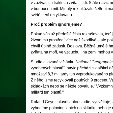
v zažívacích traktech zvířat i lidí. Stále nav
v budoucnu mít. Minulý rok ukázalo šetření 
světě není recyklováno.
Proč problém ignorujeme?
Pokud vás už předešlá čísla rozrušovala, teď j
životnímu prostředí více než škodlivé – ale pok
chvíli úplně zadusit. Doslova. Běžné umělé hmo
zvířata na moři, ve vzduchu i na zemi mohou v
Studie citovaná v článku
National Geographic
vyrobených plastů“, navíc přichází s dalšími 
množství 8,3 miliardy tun vyprodukovaného p
Z něho jsme recyklovali pouhých 9 procent. Va
skládkách nebo se někde povaluje.“ Výzkumníc
miliard tun plastů.“
Roland Geyer, hlavní autor studie, vysvětluje,
vyhodíme polovinu z nich na skládku nebo je 