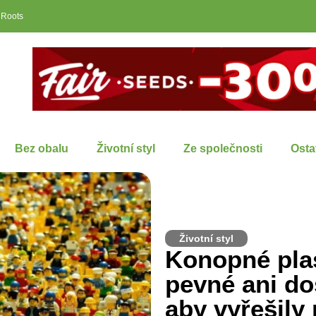
 Roots
Bez obalu
Životní styl
Ze společnosti
Osta
Životní styl
Konopné plas
pevné ani do
aby vyřešily