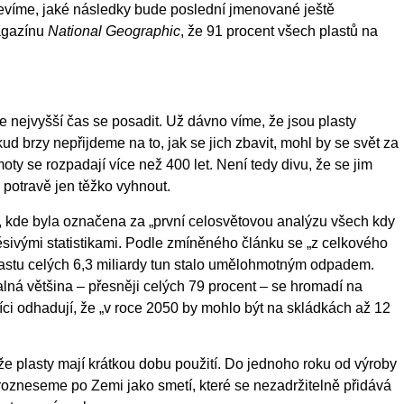
íc nevíme, jaké následky bude poslední jmenované ještě
magazínu
National Geographic
, že 91 procent všech plastů na
e nejvyšší čas se posadit. Už dávno víme, že jsou plasty
ud brzy nepřijdeme na to, jak se jich zbavit, mohl by se svět za
ty se rozpadají více než 400 let. Není tedy divu, že se jim
 potravě jen těžko vyhnout.
, kde byla označena za „první celosvětovou analýzu všech kdy
děsivými statistikami. Podle zmíněného článku se „z celkového
lastu celých 6,3 miliardy tun stalo umělohmotným odpadem.
lná většina – přesněji celých 79 procent – se hromadí na
i odhadují, že „v roce 2050 by mohlo být na skládkách až 12
 že plasty mají krátkou dobu použití. Do jednoho roku od výroby
rozneseme po Zemi jako smetí, které se nezadržitelně přidává