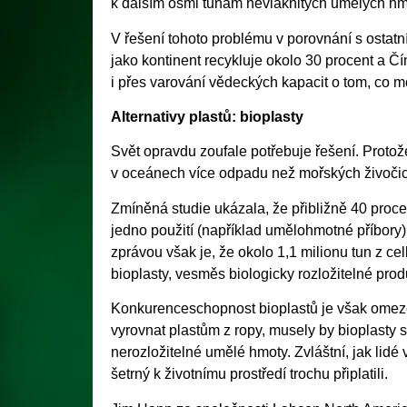
k dalším osmi tunám nevláknitých umělých hm
V řešení tohoto problému v porovnání s ostat
jako kontinent recykluje okolo 30 procent a Č
i přes varování vědeckých kapacit o tom, co mo
Alternativy plastů: bioplasty
Svět opravdu zoufale potřebuje řešení. Proto
v oceánech více odpadu než mořských živoči
Zmíněná studie ukázala, že přibližně 40 proce
jedno použití (například umělohmotné příbory)
zprávou však je, že okolo 1,1 milionu tun z c
bioplasty, vesměs biologicky rozložitelné prod
Konkurenceschopnost bioplastů je však omeze
vyrovnat plastům z ropy, musely by bioplasty 
nerozložitelné umělé hmoty. Zvláštní, jak lidé 
šetrný k životnímu prostředí trochu připlatili.