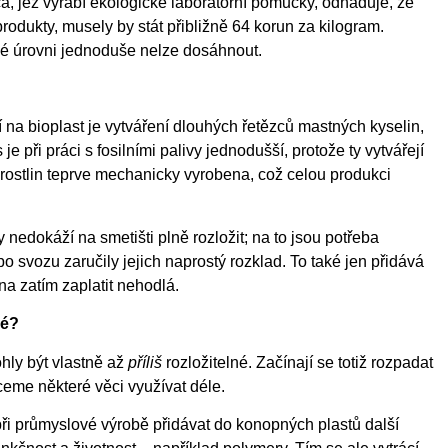
, jež vyrábí ekologické laboratorní pomůcky, odhaduje, že
rodukty, musely by stát přibližně 64 korun za kilogram.
ké úrovni jednoduše nelze dosáhnout.
na bioplast je vytváření dlouhých řetězců mastných kyselin,
e při práci s fosilními palivy jednodušší, protože ty vytvářejí
rostlin teprve mechanicky vyrobena, což celou produkci
nedokáží na smetišti plně rozložit; na to jsou potřeba
o svozu zaručily jejich naprostý rozklad. To také jen přidává
a zatím zaplatit nehodlá.
né?
hly být vlastně až
příliš
rozložitelné. Začínají se totiž rozpadat
ceme některé věci využívat déle.
při průmyslové výrobě přidávat do konopných plastů další