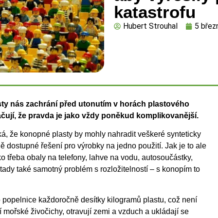
katastrofu
Hubert Strouhal
5 břez
ty nás zachrání před utonutím v horách plastového
ují, že pravda je jako vždy poněkud komplikovanější.
 říká, že konopné plasty by mohly nahradit veškeré synteticky
ě dostupné řešení pro výrobky na jedno použití. Jak je to ale
ako třeba obaly na telefony, lahve na vodu, autosoučástky,
tady také samotný problém s rozložitelností – s konopím to
 popelnice každoročně desítky kilogramů plastu,
což není
í mořské živočichy, otravují zemi a vzduch a ukládají se