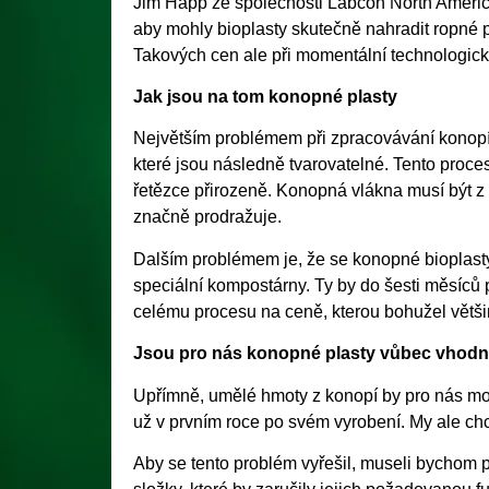
Jim Happ ze společnosti Labcon North America
aby mohly bioplasty skutečně nahradit ropné p
Takových cen ale při momentální technologic
Jak jsou na tom konopné plasty
Největším problémem při zpracovávání konopí 
které jsou následně tvarovatelné. Tento proces j
řetězce přirozeně. Konopná vlákna musí být z 
značně prodražuje.
Dalším problémem je, že se konopné bioplasty 
speciální kompostárny. Ty by do šesti měsíců p
celému procesu na ceně, kterou bohužel většin
Jsou pro nás konopné plasty vůbec vhod
Upřímně, umělé hmoty z konopí by pro nás mo
už v prvním roce po svém vyrobení. My ale ch
Aby se tento problém vyřešil, museli bychom 