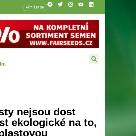
Přihlásit se
tní
ty nejsou dost
st ekologické na to,
 plastovou