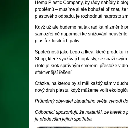
Hemp Plastic Company, by rády nabídly biolog
problémů – musíme si ale bohužel přiznat, že 
plastového odpadu, je rozhodnutí naprosto zm
Když už ale budeme na tak radikální změně pra
samozřejmě napomoci ke snižování neuvěřitel
plastů z fosilních paliv.
Společnosti jako Lego a Ikea, které produkuj
Shop, které využívají bioplasty, se snaží svým 
i toto je krok správným směrem, přestože v
efektivnější řešení.
Otázka, na kterou by si měl každý sám v duchu
nový druh plastu, když můžeme volit ekologičtěj
Průměrný obyvatel západního světa vyhodí do
Odborníci upozorňují, že materiál, ze kterého
je především jejich spotřeba