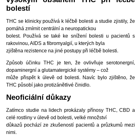
bolestí
THC se klinicky používá k léčbě bolesti a studie zjistily, že
pomáhá zmírnit centrální a neuropatickou
bolest. Používá se také ke snížení bolesti u pacientů s
rakovinou, AIDS a fibromyalgií, u kterých byla
zjištěna rezistence na jiné postupy při léčbě bolesti.
Způsob účinku THC je ten, že ovlivňuje serotonergní,
dopaminergní a glutamatergické systémy – což
může přispět k úlevě od bolesti. Navíc bylo zjištěno, že
THC působí jako protizánětlivé činidlo.
Neoficiální důkazy
Zatímco studie na lidech prokázaly přínosy THC, CBD a
celé rostliny v úlevě od bolesti, velké množství
důkazů pochází ze zkušeností pacientů a průzkumů mezi
nimi.