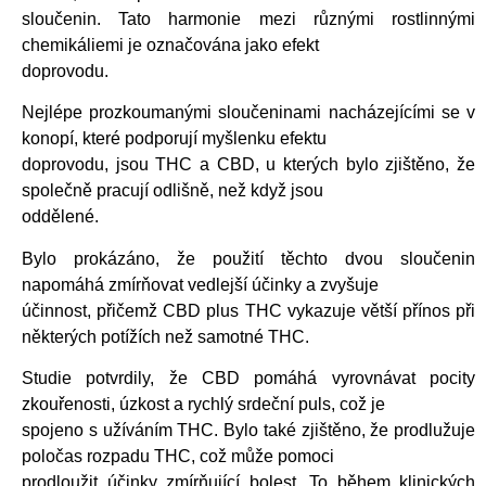
sloučenin. Tato harmonie mezi různými rostlinnými
chemikáliemi je označována jako efekt
doprovodu.
Nejlépe prozkoumanými sloučeninami nacházejícími se v
konopí, které podporují myšlenku efektu
doprovodu, jsou THC a CBD, u kterých bylo zjištěno, že
společně pracují odlišně, než když jsou
oddělené.
Bylo prokázáno, že použití těchto dvou sloučenin
napomáhá zmírňovat vedlejší účinky a zvyšuje
účinnost, přičemž CBD plus THC vykazuje větší přínos při
některých potížích než samotné THC.
Studie potvrdily, že CBD pomáhá vyrovnávat pocity
zkouřenosti, úzkost a rychlý srdeční puls, což je
spojeno s užíváním THC. Bylo také zjištěno, že prodlužuje
poločas rozpadu THC, což může pomoci
prodloužit účinky zmírňující bolest. To během klinických