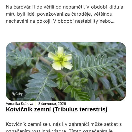
Na čarování lidé věřili od nepaměti. V období klidu a
míru byli lidé, považovaní za čaroděje, většinou
necháváni na pokoji. V období nestability nebo....
Bylinky
Veronika Králová
8 července, 2026
Kotvičník zemní (Tribulus terrestris)
Kotvičník zemní se u nás i v zahraníčí může setkat s
označením rostlinná viagra. Tímto označením je