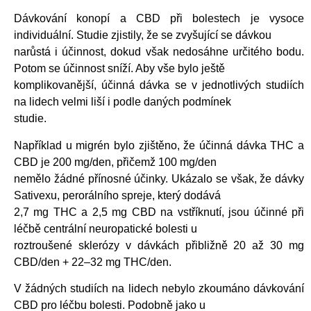
Dávkování konopí a CBD při bolestech je vysoce
individuální. Studie zjistily, že se zvyšující se dávkou
narůstá i účinnost, dokud však nedosáhne určitého bodu.
Potom se účinnost sníží. Aby vše bylo ještě
komplikovanější, účinná dávka se v jednotlivých studiích
na lidech velmi liší i podle daných podmínek
studie.
Například u migrén bylo zjištěno, že účinná dávka THC a
CBD je 200 mg/den, přičemž 100 mg/den
nemělo žádné přínosné účinky. Ukázalo se však, že dávky
Sativexu, perorálního spreje, který dodává
2,7 mg THC a 2,5 mg CBD na vstříknutí, jsou účinné při
léčbě centrální neuropatické bolesti u
roztroušené sklerózy v dávkách přibližně 20 až 30 mg
CBD/den + 22–32 mg THC/den.
V žádných studiích na lidech nebylo zkoumáno dávkování
CBD pro léčbu bolesti. Podobně jako u