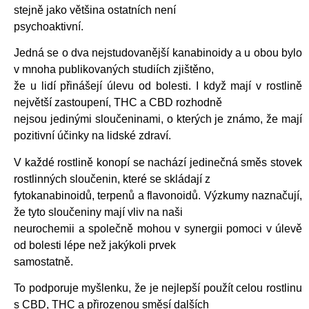
stejně jako většina ostatních není
psychoaktivní.
Jedná se o dva nejstudovanější kanabinoidy a u obou bylo
v mnoha publikovaných studiích zjištěno,
že u lidí přinášejí úlevu od bolesti. I když mají v rostlině
největší zastoupení, THC a CBD rozhodně
nejsou jedinými sloučeninami, o kterých je známo, že mají
pozitivní účinky na lidské zdraví.
V každé rostlině konopí se nachází jedinečná směs stovek
rostlinných sloučenin, které se skládají z
fytokanabinoidů, terpenů a flavonoidů. Výzkumy naznačují,
že tyto sloučeniny mají vliv na naši
neurochemii a společně mohou v synergii pomoci v úlevě
od bolesti lépe než jakýkoli prvek
samostatně.
To podporuje myšlenku, že je nejlepší použít celou rostlinu
s CBD, THC a přirozenou směsí dalších