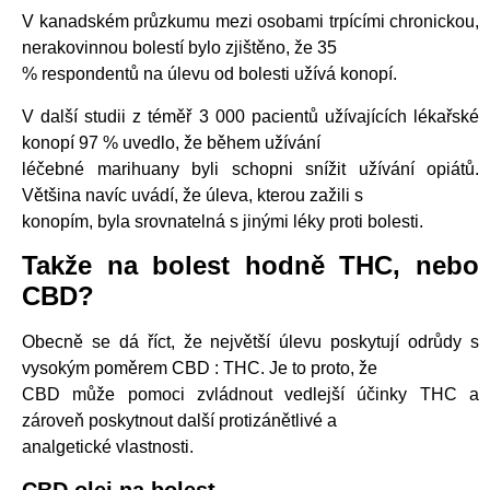
V kanadském průzkumu mezi osobami trpícími chronickou,
nerakovinnou bolestí bylo zjištěno, že 35
% respondentů na úlevu od bolesti užívá konopí.
V další studii z téměř 3 000 pacientů užívajících lékařské
konopí 97 % uvedlo, že během užívání
léčebné marihuany byli schopni snížit užívání opiátů.
Většina navíc uvádí, že úleva, kterou zažili s
konopím, byla srovnatelná s jinými léky proti bolesti.
Takže na bolest hodně THC, nebo
CBD?
Obecně se dá říct, že největší úlevu poskytují odrůdy s
vysokým poměrem CBD : THC. Je to proto, že
CBD může pomoci zvládnout vedlejší účinky THC a
zároveň poskytnout další protizánětlivé a
analgetické vlastnosti.
CBD olej na bolest