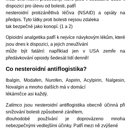
dispozici pro úlevu od bolesti, patří
nesteroidní protizánětlivá léčiva (NSAID) a opiáty na
předpis. Tyto látky proti bolesti nejsou zdaleka
tak bezpečné jako konopí. (1 a 2)
Opioidní analgetika patří k nejvíce návykovým lékům, které
jsou dnes k dispozici, a jejich zneužívání
může být fatální: například jen v USA zemře na
předávkování opioidy šedesát lidí denně!
Co nesteroidní antiflogistika?
Ibalgin, Modafen, Nurofen, Aspirin, Acylpirin, Nalgesin,
Novalgin a mnoho dalších má v domácí
lékárničce asi každý.
Zatímco jsou nesteroidní antiflogistika obecně účinná při
snižování bolesti způsobené zánětem,
dlouhodobé používání je doprovázeno mnoha
nebezpečnými vedlejšími účinky. Patří mezi ně zvýšené