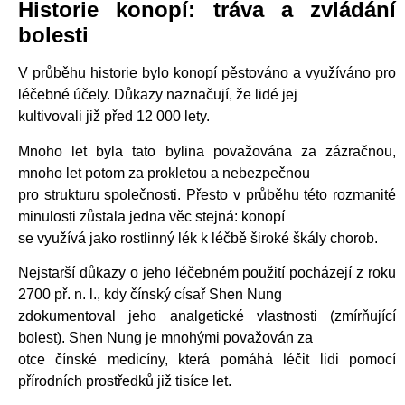
Historie konopí: tráva a zvládání
bolesti
V průběhu historie bylo konopí pěstováno a využíváno pro
léčebné účely. Důkazy naznačují, že lidé jej
kultivovali již před 12 000 lety.
Mnoho let byla tato bylina považována za zázračnou,
mnoho let potom za prokletou a nebezpečnou
pro strukturu společnosti. Přesto v průběhu této rozmanité
minulosti zůstala jedna věc stejná: konopí
se využívá jako rostlinný lék k léčbě široké škály chorob.
Nejstarší důkazy o jeho léčebném použití pocházejí z roku
2700 př. n. l., kdy čínský císař Shen Nung
zdokumentoval jeho analgetické vlastnosti (zmírňující
bolest). Shen Nung je mnohými považován za
otce čínské medicíny, která pomáhá léčit lidi pomocí
přírodních prostředků již tisíce let.