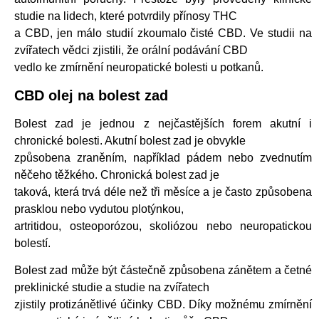
studie na lidech, které potvrdily přínosy THC
a CBD, jen málo studií zkoumalo čisté CBD. Ve studii na
zvířatech vědci zjistili, že orální podávání CBD
vedlo ke zmírnění neuropatické bolesti u potkanů.
CBD olej na bolest zad
Bolest zad je jednou z nejčastějších forem akutní i
chronické bolesti. Akutní bolest zad je obvykle
způsobena zraněním, například pádem nebo zvednutím
něčeho těžkého. Chronická bolest zad je
taková, která trvá déle než tři měsíce a je často způsobena
prasklou nebo vydutou plotýnkou,
artritidou, osteoporózou, skoliózou nebo neuropatickou
bolestí.
Bolest zad může být částečně způsobena zánětem a četné
preklinické studie a studie na zvířatech
zjistily protizánětlivé účinky CBD. Díky možnému zmírnění