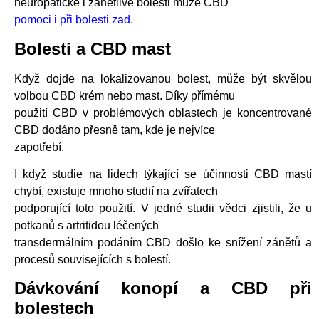
neuropatické i zánětlivé bolesti může CBD
pomoci i při bolesti zad.
Bolesti a CBD mast
Když dojde na lokalizovanou bolest, může být skvělou
volbou CBD krém nebo mast. Díky přímému
použití CBD v problémových oblastech je koncentrované
CBD dodáno přesně tam, kde je nejvíce
zapotřebí.
I když studie na lidech týkající se účinnosti CBD mastí
chybí, existuje mnoho studií na zvířatech
podporující toto použití. V jedné studii vědci zjistili, že u
potkanů s artritidou léčených
transdermálním podáním CBD došlo ke snížení zánětů a
procesů souvisejících s bolestí.
Dávkování konopí a CBD při
bolestech