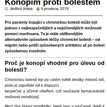
Konopím proti bolestem
Jindřich Krása
9 prosince, 2019
Pro pacienty bojující s chronickou bolestí může být
jednou z nejbezpečnějších a nejúčinnějších možností
pomoci marihuana. Ta je stále oblíbenějším
alternativním způsobem léčby chronické bolesti – od
migrén nebo potíží způsobených artritidou až po bolest
způsobenou zraněním.
Proč je konopí vhodné pro úlevu od
bolesti?
Chronickou bolestí trpí po celém světě desítky milionů lidí,
proto je zapotřebí mít k dispozici
bezpečné a účinné ošetření, což současné farmaceutické
možnosti nenabízejí.
Mezi dva hlavní prostředky, které jsou v současné době k