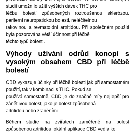
studií umožnilo užití vyšších dávek THC pro
léčbu bolestí způsobených roztroušenou sklerózou,
periferní neuropatickou bolestí, neléčitelnou
rakovinou a revmatoidní artritidou. Při společném použití
byla pozorována větší účinnost při léčbě
těchto typů bolesti.
Výhody užívání odrůd konopí s
vysokým obsahem CBD při léčbě
bolestí
CBD vykazuje účinky při léčbě bolesti jak při samostatném
použití, tak v kombinaci s THC. Pokud se
používá samostatně, CBD je do značné míry nejlepší pro
zánětlivou bolest, jako je bolest způsobená
artritidou nebo zraněními.
Během studie na zvířatech zaměřené na bolest
způsobenou artritidou lokální aplikace CBD vedla ke