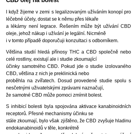
I když žijeme v zemi s legalizovaným užíváním konopí pro
léčebné účely, dostat se k němu přes lékaře
a lékárny není legrace. Řešením může být užívání CBD
oleje, jehož nákup i užívání je legální. Nicméně
i v tomto případě doporučuji konzultaci s odborníkem.
Většina studií hledá přínosy THC a CBD společně nebo
celé rostliny, existují ale i studie zkoumající
účinky samotného CBD. Pokud jde o studie izolovaného
CBD, většina z nich je preklinická nebo
proběhla na zvířatech. Dosud provedené studie spolu s
nesčetnými uživatelskými zprávami naznačují,
že samotné CBD může pomoci zmírnit bolest.
S inhibicí bolesti byla spojována aktivace kanabinoidních
receptorů. Přesné mechanismy účinku se
stále zkoumají, bylo však zjištěno, že CBD zvyšuje hladinu
endokanabinoidů v těle, konkrétně