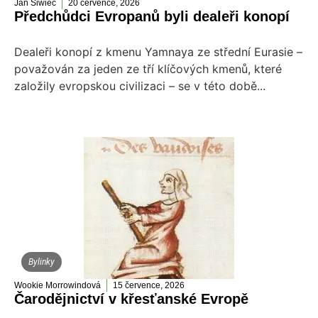
Jan Siwiec
20 července, 2026
Předchůdci Evropanů byli dealeři konopí
Dealeři konopí z kmenu Yamnaya ze střední Eurasie –
považován za jeden ze tří klíčových kmenů, které
založily evropskou civilizaci – se v této době...
Bylinky
Wookie Morrowindová
15 července, 2026
Čarodějnictví v křesťanské Evropě