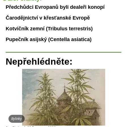
Předchůdci Evropanů byli dealeři konopí
Čarodějnictví v křesťanské Evropě
Kotvičník zemní (Tribulus terrestris)
Pupečník asijský (Centella asiatica)
Nepřehlédněte:
Bylinky