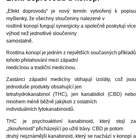
„Efekt doprovodu“ je nový termín vytvořený k popisu
myšlenky, že všechny sloučeniny nalezené v
rostlině konopí fungují synergicky a společně poskytují více
výhod než jednotlivé sloučeniny
samostatně.
Rostlina konopí je jedním z největších současných příkladů
tohoto přetahování mezi západní
medicínou a tradiční medicínou.
Zastánci západní medicíny obhajují izoláty, což jsou
jednoduše produkty obsahující jen
tetrahydrokanabinol (THC), jen kanabidiol (CBD) nebo
mnohem méně běžně jakýkoli z ostatních
individuálních fytokanabinoidů.
THC je psychoaktivní kanabinoid, který stojí za
„zkouřeností“ přicházející po užití trávy. CBD je potom
druhý nejznámější kanabinoid, který se nachází v konopí a