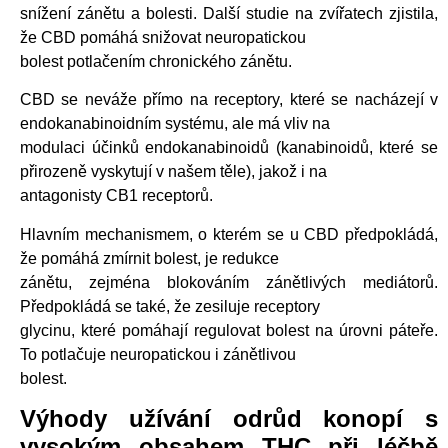
snížení zánětu a bolesti. Další studie na zvířatech zjistila,
že CBD pomáhá snižovat neuropatickou
bolest potlačením chronického zánětu.
CBD se neváže přímo na receptory, které se nacházejí v
endokanabinoidním systému, ale má vliv na
modulaci účinků endokanabinoidů (kanabinoidů, které se
přirozeně vyskytují v našem těle), jakož i na
antagonisty CB1 receptorů.
Hlavním mechanismem, o kterém se u CBD předpokládá,
že pomáhá zmírnit bolest, je redukce
zánětu, zejména blokováním zánětlivých mediátorů.
Předpokládá se také, že zesiluje receptory
glycinu, které pomáhají regulovat bolest na úrovni páteře.
To potlačuje neuropatickou i zánětlivou
bolest.
Výhody užívání odrůd konopí s
vysokým obsahem THC při léčbě