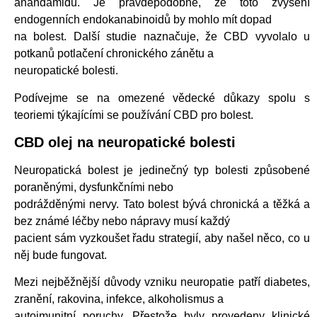
anandamidu. Je pravděpodobné, že toto zvýšení
endogenních endokanabinoidů by mohlo mít dopad
na bolest. Další studie naznačuje, že CBD vyvolalo u
potkanů potlačení chronického zánětu a
neuropatické bolesti.
Podívejme se na omezené vědecké důkazy spolu s
teoriemi týkajícími se používání CBD pro bolest.
CBD olej na neuropatické bolesti
Neuropatická bolest je jedinečný typ bolesti způsobené
poraněnými, dysfunkčními nebo
podrážděnými nervy. Tato bolest bývá chronická a těžká a
bez známé léčby nebo nápravy musí každý
pacient sám vyzkoušet řadu strategií, aby našel něco, co u
něj bude fungovat.
Mezi nejběžnější důvody vzniku neuropatie patří diabetes,
zranění, rakovina, infekce, alkoholismus a
autoimunitní poruchy. Přestože byly provedeny klinické