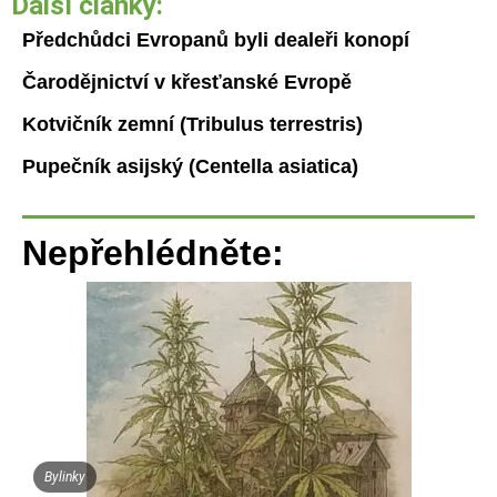
Další články:
Předchůdci Evropanů byli dealeři konopí
Čarodějnictví v křesťanské Evropě
Kotvičník zemní (Tribulus terrestris)
Pupečník asijský (Centella asiatica)
Nepřehlédněte:
Bylinky