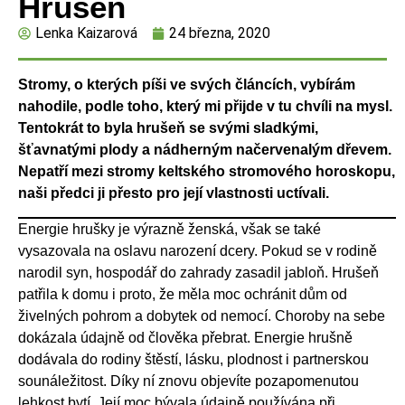
Hrušeň
Lenka Kaizarová
24 března, 2020
Stromy, o kterých píši ve svých článcích, vybírám
nahodile, podle toho, který mi přijde v tu chvíli na mysl.
Tentokrát to byla hrušeň se svými sladkými,
šťavnatými plody a nádherným načervenalým dřevem.
Nepatří mezi stromy keltského stromového horoskopu,
naši předci ji přesto pro její vlastnosti uctívali.
Energie hrušky je výrazně ženská, však se také
vysazovala na oslavu narození dcery. Pokud se v rodině
narodil syn, hospodář do zahrady zasadil jabloň. Hrušeň
patřila k domu i proto, že měla moc ochránit dům od
živelných pohrom a dobytek od nemocí. Choroby na sebe
dokázala údajně od člověka přebrat. Energie hrušně
dodávala do rodiny štěstí, lásku, plodnost i partnerskou
sounáležitost. Díky ní znovu objevíte pozapomenutou
lehkost bytí. Její moc bývala údajně používána při