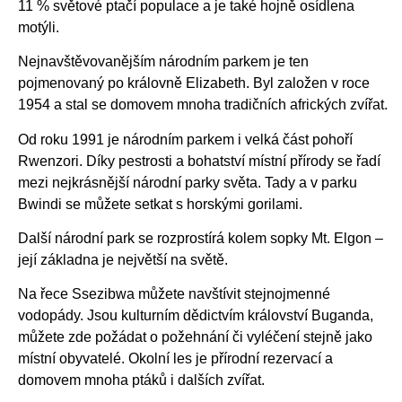
11 % světové ptačí populace a je také hojně osídlena
motýli.
Nejnavštěvovanějším národním parkem je ten
pojmenovaný po královně Elizabeth. Byl založen v roce
1954 a stal se domovem mnoha tradičních afrických zvířat.
Od roku 1991 je národním parkem i velká část pohoří
Rwenzori. Díky pestrosti a bohatství místní přírody se řadí
mezi nejkrásnější národní parky světa. Tady a v parku
Bwindi se můžete setkat s horskými gorilami.
Další národní park se rozprostírá kolem sopky Mt. Elgon –
její základna je největší na světě.
Na řece Ssezibwa můžete navštívit stejnojmenné
vodopády. Jsou kulturním dědictvím království Buganda,
můžete zde požádat o požehnání či vyléčení stejně jako
místní obyvatelé. Okolní les je přírodní rezervací a
domovem mnoha ptáků i dalších zvířat.