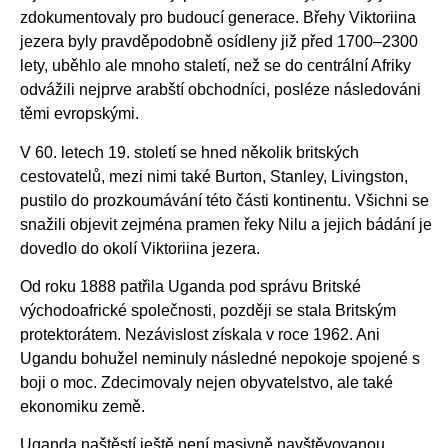
zdokumentovaly pro budoucí generace. Břehy Viktoriina
jezera byly pravděpodobně osídleny již před 1700–2300
lety, uběhlo ale mnoho staletí, než se do centrální Afriky
odvážili nejprve arabští obchodníci, posléze následováni
těmi evropskými.
V 60. letech 19. století se hned několik britských
cestovatelů, mezi nimi také Burton, Stanley, Livingston,
pustilo do prozkoumávání této části kontinentu. Všichni se
snažili objevit zejména pramen řeky Nilu a jejich bádání je
dovedlo do okolí Viktoriina jezera.
Od roku 1888 patřila Uganda pod správu Britské
východoafrické společnosti, později se stala Britským
protektorátem. Nezávislost získala v roce 1962. Ani
Ugandu bohužel neminuly následné nepokoje spojené s
boji o moc. Zdecimovaly nejen obyvatelstvo, ale také
ekonomiku země.
Uganda naštěstí ještě není masivně navštěvovanou