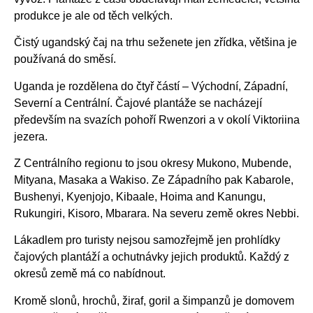
produkce je ale od těch velkých.
Čistý ugandský čaj na trhu seženete jen zřídka, většina je
používaná do směsí.
Uganda je rozdělena do čtyř částí – Východní, Západní,
Severní a Centrální. Čajové plantáže se nacházejí
především na svazích pohoří Rwenzori a v okolí Viktoriina
jezera.
Z Centrálního regionu to jsou okresy Mukono, Mubende,
Mityana, Masaka a Wakiso. Ze Západního pak Kabarole,
Bushenyi, Kyenjojo, Kibaale, Hoima and Kanungu,
Rukungiri, Kisoro, Mbarara. Na severu země okres Nebbi.
Lákadlem pro turisty nejsou samozřejmě jen prohlídky
čajových plantáží a ochutnávky jejich produktů. Každý z
okresů země má co nabídnout.
Kromě slonů, hrochů, žiraf, goril a šimpanzů je domovem