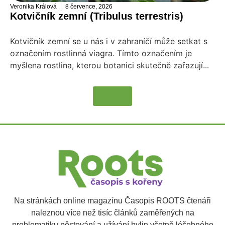
Veronika Králová
8 července, 2026
Kotvičník zemní (Tribulus terrestris)
Kotvičník zemní se u nás i v zahraníčí může setkat s
označením rostlinná viagra. Tímto označením je
myšlena rostlina, kterou botanici skutečně zařazují...
Více
Na stránkách online magazínu Časopis ROOTS čtenáři
naleznou více než tisíc článků zaměřených na
problematiku pěstování a užívání bylin včetně léčebného