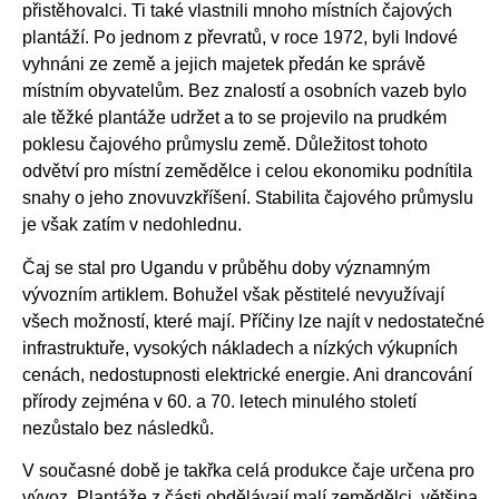
přistěhovalci. Ti také vlastnili mnoho místních čajových
plantáží. Po jednom z převratů, v roce 1972, byli Indové
vyhnáni ze země a jejich majetek předán ke správě
místním obyvatelům. Bez znalostí a osobních vazeb bylo
ale těžké plantáže udržet a to se projevilo na prudkém
poklesu čajového průmyslu země. Důležitost tohoto
odvětví pro místní zemědělce i celou ekonomiku podnítila
snahy o jeho znovuvzkříšení. Stabilita čajového průmyslu
je však zatím v nedohlednu.
Čaj se stal pro Ugandu v průběhu doby významným
vývozním artiklem. Bohužel však pěstitelé nevyužívají
všech možností, které mají. Příčiny lze najít v nedostatečné
infrastruktuře, vysokých nákladech a nízkých výkupních
cenách, nedostupnosti elektrické energie. Ani drancování
přírody zejména v 60. a 70. letech minulého století
nezůstalo bez následků.
V současné době je takřka celá produkce čaje určena pro
vývoz. Plantáže z části obdělávají malí zemědělci, většina