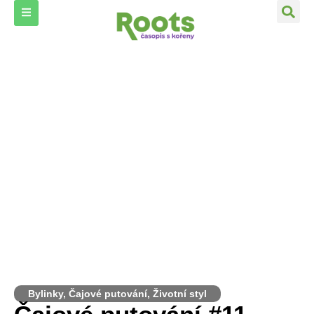
Bylinky
,
Čajové putování
,
Životní styl