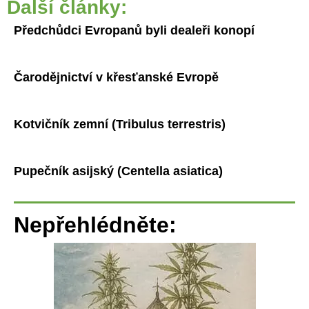
Další články:
Předchůdci Evropanů byli dealeři konopí
Čarodějnictví v křesťanské Evropě
Kotvičník zemní (Tribulus terrestris)
Pupečník asijský (Centella asiatica)
Nepřehlédněte: