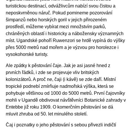
turistickou destinací, odvážlivcům nabízí svou čistou a
neposkvrněnou náruč. Pokud pomineme pozorování
šimpanzů nebo horských goril v jejich přirozeném
prostředí, můžeme vybírat mezi množstvím parků,
chráněných oblastí i historicky a nábožensky významných
míst. Ugandské pohoří Ruwenzori se hrdě vypíná do výšky
přes 5000 metrů nad mořem a je výzvou pro horolezce i
vysokohorské turisty.
Ale zpátky k pěstování čaje. Jak je asi jasné hned z
prvních řádků, i zde se projevuje vliv britských
kolonizátorů. A proč ne, čaji (i kávě) se zde daří. Místní
tropické podnebí zmírňuje nadmořská výška, která se
pohybuje většinou od 1000 do 5000 metrů. První čajovníky
mohli v Ugandě obdivovat návštěvníci Botanické zahrady v
Entebbe již roku 1909. O komerčním pěstování se dá
mluvit zhruba od 50. let minulého století.
Čaj i poznatky o jeho pěstování s sebou přivezli indičtí