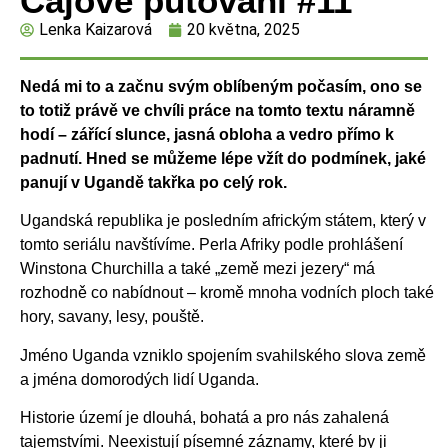
Čajové putování #11
Lenka Kaizarová
20 května, 2025
Nedá mi to a začnu svým oblíbeným počasím, ono se
to totiž právě ve chvíli práce na
tomto textu náramně
hodí – zářící slunce, jasná obloha a vedro přímo k
padnutí. Hned se můžeme
lépe vžít do podmínek, jaké
panují v Ugandě takřka po celý rok.
Ugandská republika je posledním africkým státem, který v
tomto seriálu navštívíme. Perla Afriky podle prohlášení
Winstona Churchilla a také „země mezi jezery“ má
rozhodně co nabídnout – kromě mnoha vodních ploch také
hory, savany, lesy, pouště.
Jméno Uganda vzniklo spojením svahilského slova země
a jména domorodých lidí Uganda.
Historie území je dlouhá, bohatá a pro nás zahalená
tajemstvími. Neexistují písemné záznamy, které by ji