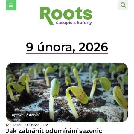
9 února, 2026
Bylinky
,
Pěstování
Mr. José
9 února, 2026
Jak zabránit odumírání sazenic