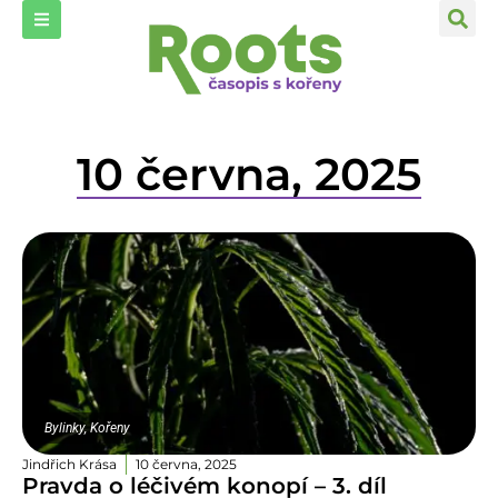
10 června, 2025
Bylinky
,
Kořeny
Jindřich Krása
10 června, 2025
Pravda o léčivém konopí – 3. díl