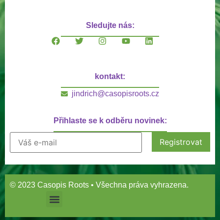
Sledujte nás:
kontakt:
jindrich@casopisroots.cz
Přihlaste se k odběru novinek:
© 2023 Casopis Roots • Všechna práva vyhrazena.