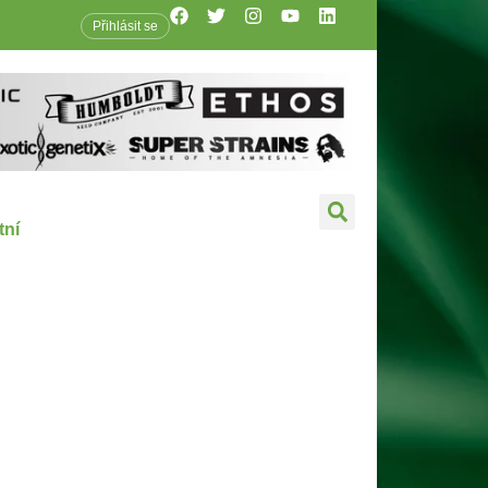
Přihlásit se
tní