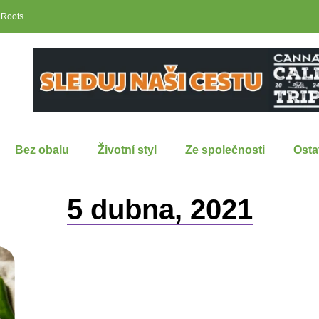
 Roots
Bez obalu
Životní styl
Ze společnosti
Osta
5 dubna, 2021