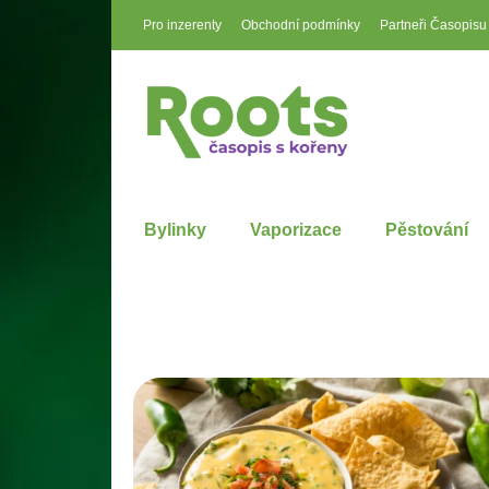
Pro inzerenty
Obchodní podmínky
Partneři Časopisu
Bylinky
Vaporizace
Pěstování