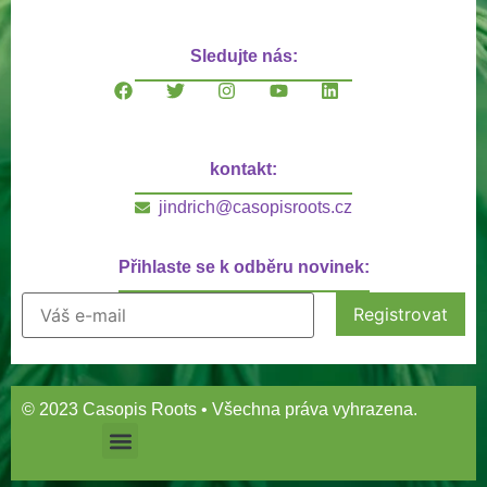
Sledujte nás:
kontakt:
jindrich@casopisroots.cz
Přihlaste se k odběru novinek:
© 2023 Casopis Roots • Všechna práva vyhrazena.