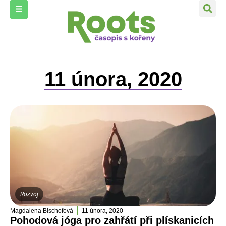
11 února, 2020
Rozvoj
Magdalena Bischofová
11 února, 2020
Pohodová jóga pro zahřátí při plískanicích