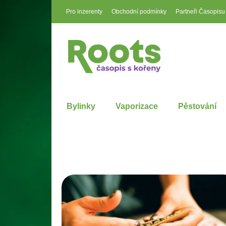
Pro inzerenty
Obchodní podmínky
Partneři Časopisu
Bylinky
Vaporizace
Pěstování