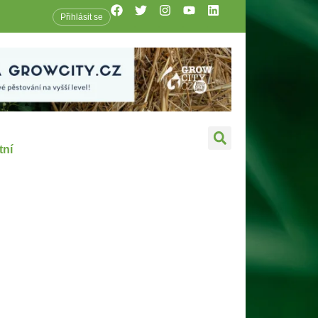
Přihlásit se
tní