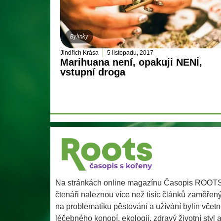
Bylinky
Jindřich Krása
5 listopadu, 2017
Marihuana není, opakuji NENÍ,
vstupní droga
Na stránkách online magazínu Časopis ROOT
čtenáři naleznou více než tisíc článků zaměřen
na problematiku pěstování a užívání bylin včet
léčebného konopí, ekologii, zdravý životní styl 