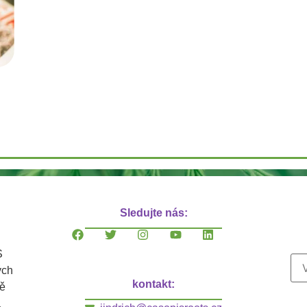
Sledujte nás:
S
ých
kontakt:
ně
a