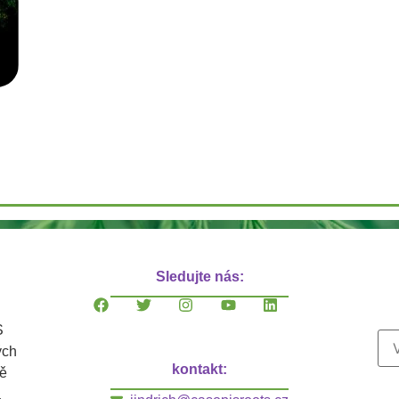
Sledujte nás:
S
ých
kontakt:
ně
a