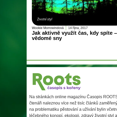
Životní styl
Wookie Morrowindová
14 října, 2017
Jak aktivně využít čas, kdy spíte –
vědomé sny
Na stránkách online magazínu Časopis ROOT
čtenáři naleznou více než tisíc článků zaměřen
na problematiku pěstování a užívání bylin včet
léčebného konopí, ekologii, zdravý životní styl 