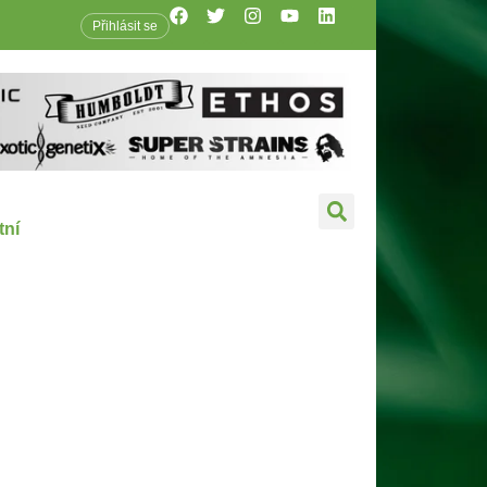
Přihlásit se
tní