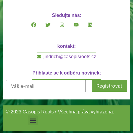
Sledujte nás:
kontakt:
jindrich@casopisroots.cz
Přihlaste se k odběru novinek:
© 2023 Casopis Roots • Všechna práva vyhrazena.