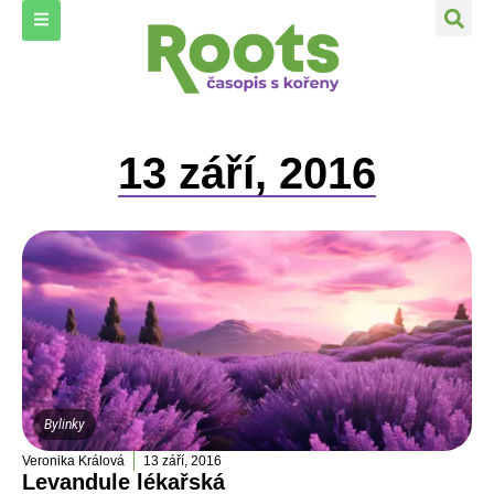
13 září, 2016
Bylinky
Veronika Králová
13 září, 2016
Levandule lékařská