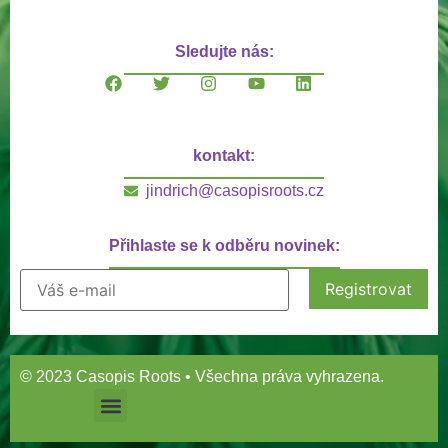
Sledujte nás:
kontakt:
jindrich@casopisroots.cz
Přihlaste se k odběru novinek:
© 2023 Casopis Roots • Všechna práva vyhrazena.