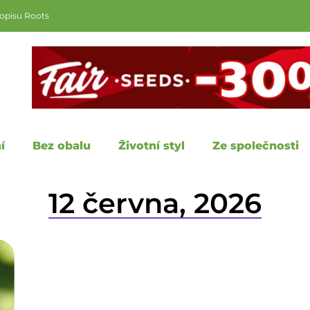
sopisu Roots
í
Bez obalu
Životní styl
Ze společnosti
12 června, 2026