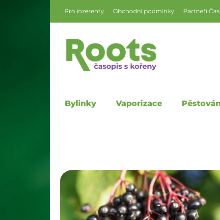
Pro inzerenty
Obchodní podmínky
Partneři Ča
Bylinky
Vaporizace
Pěstován