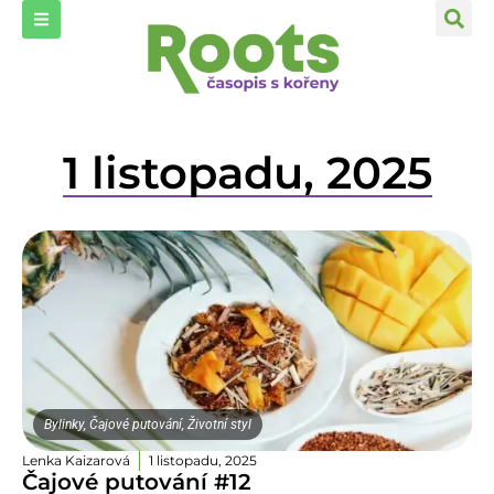
1 listopadu, 2025
Bylinky
,
Čajové putování
,
Životní styl
Lenka Kaizarová
1 listopadu, 2025
Čajové putování #12