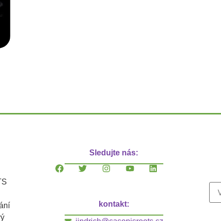
Sledujte nás:
TS
kontakt:
ání
vý