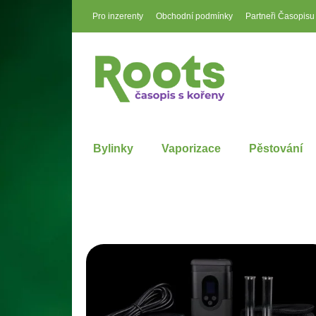
Pro inzerenty
Obchodní podmínky
Partneři Časopisu
Bylinky
Vaporizace
Pěstování