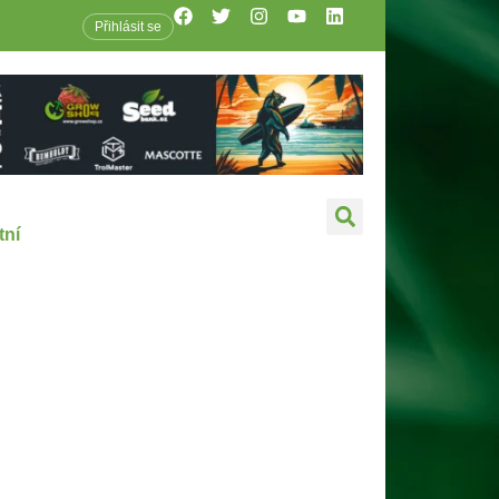
Přihlásit se
tní