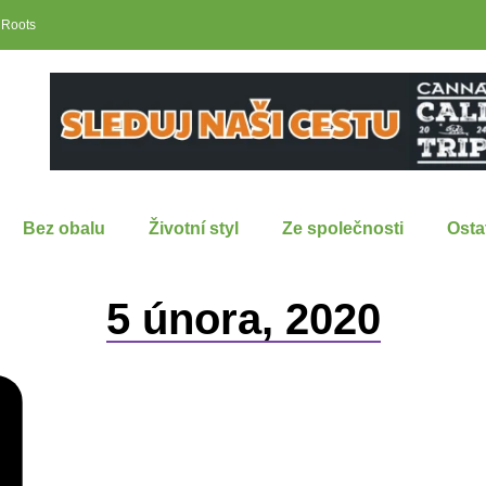
 Roots
Bez obalu
Životní styl
Ze společnosti
Osta
5 února, 2020