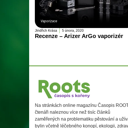
Vaporizace
Jindřich Krása
5 února, 2020
Recenze – Arizer ArGo vaporizér
Na stránkách online magazínu Časopis ROO
čtenáři naleznou více než tisíc článků
zaměřených na problematiku pěstování a užív
bylin včetně léčebného konopí, ekologii, zdra