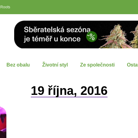
 Roots
Bez obalu
Životní styl
Ze společnosti
Osta
19 října, 2016