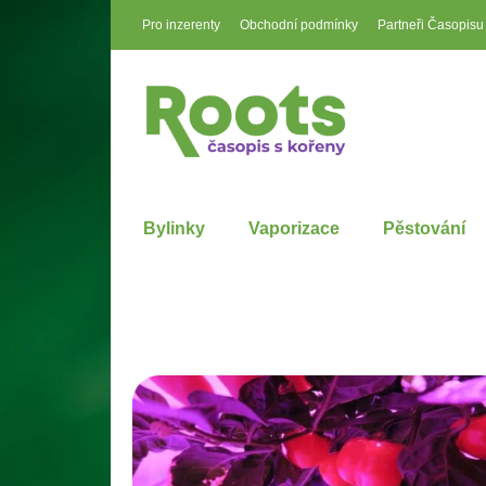
Pro inzerenty
Obchodní podmínky
Partneři Časopisu
Bylinky
Vaporizace
Pěstování