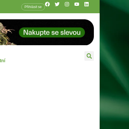
Přihlásit se
tní