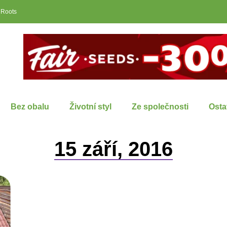
 Roots
Bez obalu
Životní styl
Ze společnosti
Osta
15 září, 2016