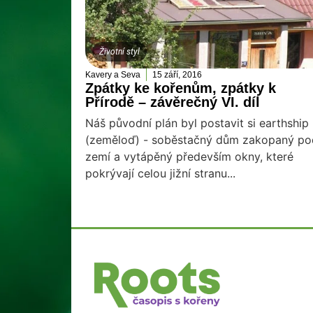
Životní styl
Kavery a Seva
15 září, 2016
Zpátky ke kořenům, zpátky k
Přírodě – závěrečný VI. díl
Náš původní plán byl postavit si earthship
(zeměloď) - soběstačný dům zakopaný po
zemí a vytápěný především okny, které
pokrývají celou jižní stranu...